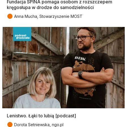
Fundacja SPINA pomaga osobom z rozszczepem
kręgosłupa w drodze do samodzielności
●
Anna Mucha, Stowarzyszenie MOST
Lenistwo. Łąki to lubią [podcast]
●
Dorota Setniewska, ngo.pl