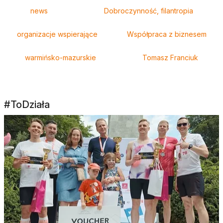
Tagi
news
Dobroczynność, filantropia
organizacje wspierające
Współpraca z biznesem
warmińsko-mazurskie
Tomasz Franciuk
#ToDziała