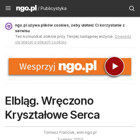
Publicystyka - ngo.pl
/ Publicystyka
ngo.pl używa plików cookies, żeby ułatwić Ci korzystanie z
serwisu
Ten komunikat zniknie przy Twojej następnej wizycie.
Dowiedz
się więcej o plikach cookies
Elbląg. Wręczono
Kryształowe Serca
Tomasz Franciuk, wim.ngo.pl
7 lutego 2007