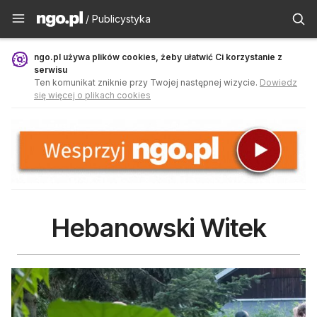
Publicystyka - ngo.pl
/ Publicystyka
ngo.pl używa plików cookies, żeby ułatwić Ci korzystanie z
serwisu
Ten komunikat zniknie przy Twojej następnej wizycie.
Dowiedz
się więcej o plikach cookies
Hebanowski Witek