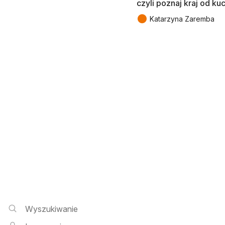
czyli poznaj kraj od ku
●
Katarzyna Zaremba
Wyszukiwarka i logowanie
Wyszukiwanie