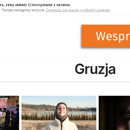
s, żeby ułatwić Ci korzystanie z serwisu
 Twojej następnej wizycie.
Dowiedz się więcej o plikach cookies
Gruzja