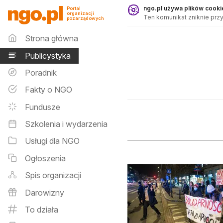
Publicystyka - ngo.pl
ngo.pl używa plików cookie
Portal
organizacji
Ten komunikat zniknie przy
pozarządowych
Menu główne
Strona główna
Publicystyka
Poradnik
Fakty o NGO
Fundusze
Szkolenia i wydarzenia
Usługi dla NGO
Ogłoszenia
Spis organizacji
Darowizny
To działa