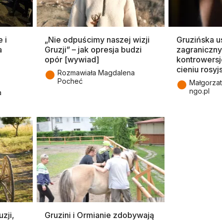
 i
„Nie odpuścimy naszej wizji
Gruzińska u
a
Gruzji” – jak opresja budzi
zagraniczny
opór [wywiad]
kontrowersj
cieniu rosy
●
Rozmawiała Magdalena
Pocheć
●
Małgorzat
ngo.pl
a
zji,
Gruzini i Ormianie zdobywają