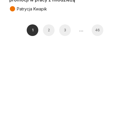
●
Patrycja Kwapik
…
1
2
3
46