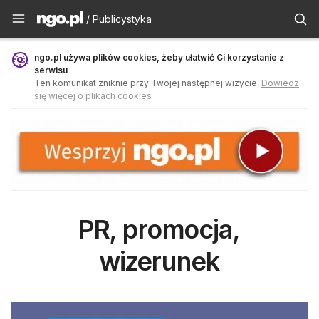
Publicystyka - ngo.pl
/ Publicystyka
ngo.pl używa plików cookies, żeby ułatwić Ci korzystanie z
serwisu
Ten komunikat zniknie przy Twojej następnej wizycie.
Dowiedz
się więcej o plikach cookies
PR, promocja,
wizerunek