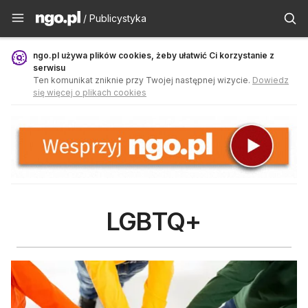
Publicystyka - ngo.pl
/ Publicystyka
ngo.pl używa plików cookies, żeby ułatwić Ci korzystanie z
serwisu
Ten komunikat zniknie przy Twojej następnej wizycie.
Dowiedz
się więcej o plikach cookies
LGBTQ+