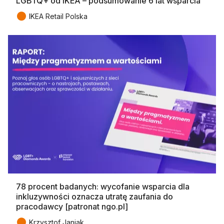
LGBTQ+ od IKEA – podsumowanie 6 lat wsparcia
●
IKEA Retail Polska
78 procent badanych: wycofanie wsparcia dla
inkluzywności oznacza utratę zaufania do
pracodawcy [patronat ngo.pl]
●
Krzysztof Janiak