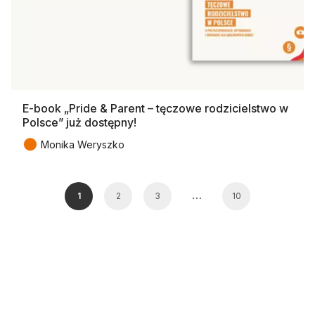
E-book „Pride & Parent – tęczowe rodzicielstwo w
Polsce” już dostępny!
●
Monika Weryszko
…
1
2
3
10