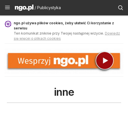
Publicystyka - ngo.pl
/ Publicystyka
ngo.pl używa plików cookies, żeby ułatwić Ci korzystanie z
serwisu
Ten komunikat zniknie przy Twojej następnej wizycie.
Dowiedz
się więcej o plikach cookies
inne