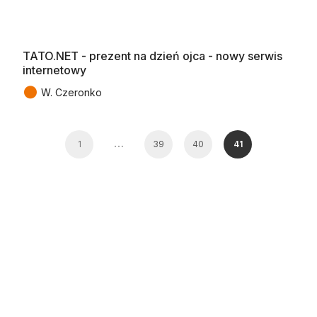
TATO.NET - prezent na dzień ojca - nowy serwis
internetowy
●
W. Czeronko
…
1
39
40
41