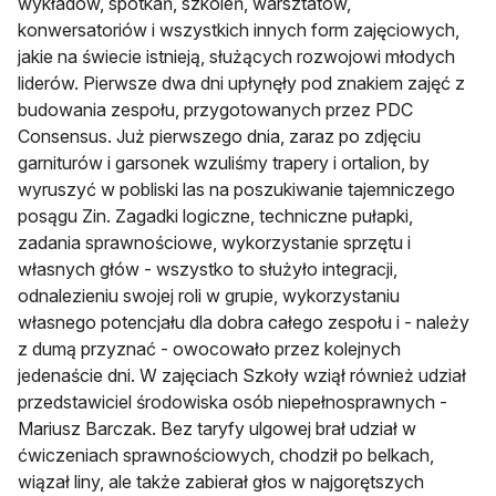
wykładów, spotkań, szkoleń, warsztatów,
konwersatoriów i wszystkich innych form zajęciowych,
jakie na świecie istnieją, służących rozwojowi młodych
liderów. Pierwsze dwa dni upłynęły pod znakiem zajęć z
budowania zespołu, przygotowanych przez PDC
Consensus. Już pierwszego dnia, zaraz po zdjęciu
garniturów i garsonek wzuliśmy trapery i ortalion, by
wyruszyć w pobliski las na poszukiwanie tajemniczego
posągu Zin. Zagadki logiczne, techniczne pułapki,
zadania sprawnościowe, wykorzystanie sprzętu i
własnych głów - wszystko to służyło integracji,
odnalezieniu swojej roli w grupie, wykorzystaniu
własnego potencjału dla dobra całego zespołu i - należy
z dumą przyznać - owocowało przez kolejnych
jedenaście dni. W zajęciach Szkoły wziął również udział
przedstawiciel środowiska osób niepełnosprawnych -
Mariusz Barczak. Bez taryfy ulgowej brał udział w
ćwiczeniach sprawnościowych, chodził po belkach,
wiązał liny, ale także zabierał głos w najgorętszych