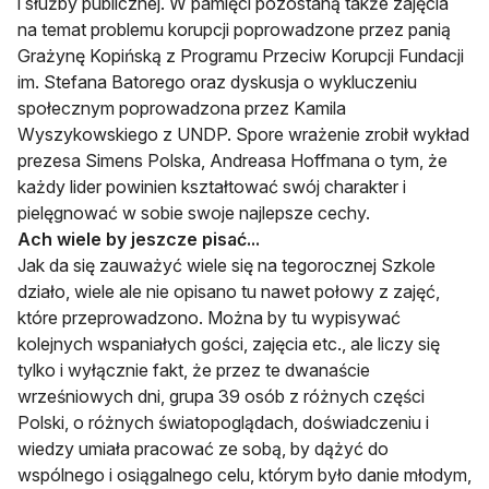
i służby publicznej. W pamięci pozostaną także zajęcia
na temat problemu korupcji poprowadzone przez panią
Grażynę Kopińską z Programu Przeciw Korupcji Fundacji
im. Stefana Batorego oraz dyskusja o wykluczeniu
społecznym poprowadzona przez Kamila
Wyszykowskiego z UNDP. Spore wrażenie zrobił wykład
prezesa Simens Polska, Andreasa Hoffmana o tym, że
każdy lider powinien kształtować swój charakter i
pielęgnować w sobie swoje najlepsze cechy.
Ach wiele by jeszcze pisać...
Jak da się zauważyć wiele się na tegorocznej Szkole
działo, wiele ale nie opisano tu nawet połowy z zajęć,
które przeprowadzono. Można by tu wypisywać
kolejnych wspaniałych gości, zajęcia etc., ale liczy się
tylko i wyłącznie fakt, że przez te dwanaście
wrześniowych dni, grupa 39 osób z różnych części
Polski, o różnych światopoglądach, doświadczeniu i
wiedzy umiała pracować ze sobą, by dążyć do
wspólnego i osiągalnego celu, którym było danie młodym,