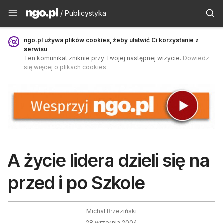
Publicystyka - ngo.pl
/ Publicystyka
ngo.pl używa plików cookies, żeby ułatwić Ci korzystanie z
serwisu
Ten komunikat zniknie przy Twojej następnej wizycie.
Dowiedz
się więcej o plikach cookies
A życie lidera dzieli się na
przed i po Szkole
Michał Brzeziński
28 września 2004