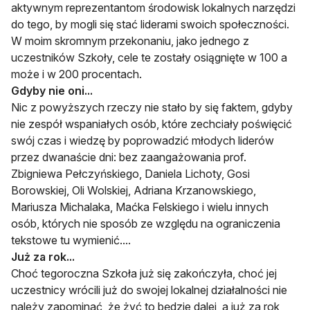
aktywnym reprezentantom środowisk lokalnych narzędzi
do tego, by mogli się stać liderami swoich społeczności.
W moim skromnym przekonaniu, jako jednego z
uczestników Szkoły, cele te zostały osiągnięte w 100 a
może i w 200 procentach.
Gdyby nie oni...
Nic z powyższych rzeczy nie stało by się faktem, gdyby
nie zespół wspaniałych osób, które zechciały poświęcić
swój czas i wiedzę by poprowadzić młodych liderów
przez dwanaście dni: bez zaangażowania prof.
Zbigniewa Pełczyńskiego, Daniela Lichoty, Gosi
Borowskiej, Oli Wolskiej, Adriana Krzanowskiego,
Mariusza Michalaka, Maćka Felskiego i wielu innych
osób, których nie sposób ze względu na ograniczenia
tekstowe tu wymienić....
Już za rok...
Choć tegoroczna Szkoła już się zakończyła, choć jej
uczestnicy wrócili już do swojej lokalnej działalności nie
należy zapominać, że żyć to będzie dalej, a już za rok