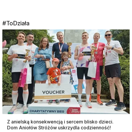
#ToDziała
Z anielską konsekwencją i sercem blisko dzieci.
Dom Aniołów Stróżów uskrzydla codzienność!