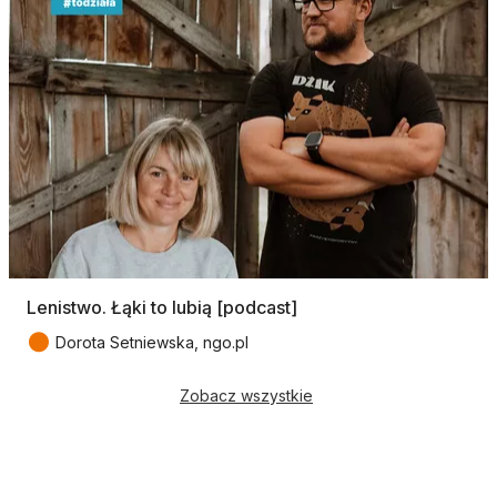
Lenistwo. Łąki to lubią [podcast]
●
Dorota Setniewska, ngo.pl
Zobacz wszystkie