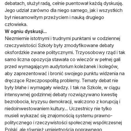
debatach, służył radą, celnie puentował każdą dyskusję.
Jego udział zarówno dla niego samego, jak i wszystkich
był niesamowitym przeżyciem i nauką drugiego
człowieka.
W ogniu dyskusji...
Niezmiernie istotnymi i trudnymi punktami w codziennej
rzeczywistości Szkoły były zmodyfikowane debaty
oksfordzkie zwane politycznymi. Trzyosobowy rząd i tak
samo liczna opozycja stawała co wieczór w pełnej gali
przed wymagającym audytorium koleżanek i kolegów,
aby zaprezentować i bronić swojego punktu widzenia na
dręczące Rzeczpospolitą problemy. Tematy debat nie
były błahe i wymagały wiedzy. I tak na Szkole, w ciągu
intensywnej godzinnej debaty rozwiązywano kwestię
bezrobocia, kryzysu demokracji, walczono z korupcją i
niedoinwestowaniem kultury... Uczestnicy nie tylko
musieli wykazać się znajomością systemu prawno-
politycznego i rzeczywistości społecznej współczesnej
Polski, ale również umiejętnością poprawnego