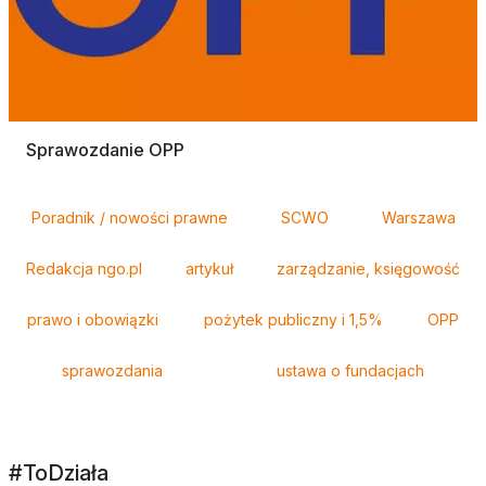
Sprawozdanie OPP
Tagi
Poradnik / nowości prawne
SCWO
Warszawa
Redakcja ngo.pl
artykuł
zarządzanie, księgowość
prawo i obowiązki
pożytek publiczny i 1,5%
OPP
sprawozdania
ustawa o fundacjach
#ToDziała