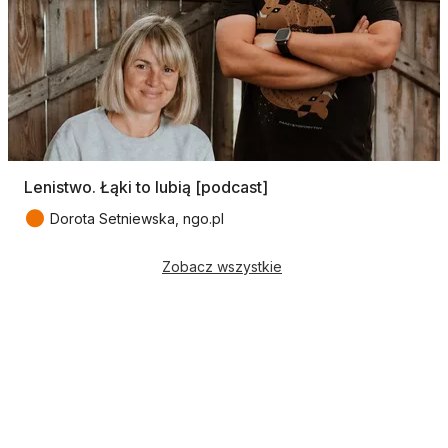
Lenistwo. Łąki to lubią [podcast]
●
Dorota Setniewska, ngo.pl
Zobacz wszystkie