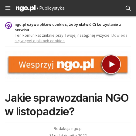
Publicystyka - ngo.pl
/ Publicystyka
ngo.pl używa plików cookies, żeby ułatwić Ci korzystanie z
serwisu
Ten komunikat zniknie przy Twojej następnej wizycie.
Dowiedz
się więcej o plikach cookies
Jakie sprawozdania NGO
w listopadzie?
Redakcja ngo.pl
31 października 2022