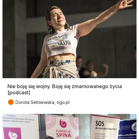
Nie boję się wojny. Boję się zmarnowanego życia
[podcast]
●
Dorota Setniewska, ngo.pl