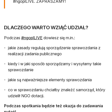
#ngoplLIVE. ZAPRASZAMY!
DLACZEGO WARTO WZIĄĆ UDZIAŁ?
otwiera się w nowej karcie
Podczas
#ngoplLIVE
dowiesz się m.in.:
jakie zasady regulują sporządzenie sprawozdania z
realizacji zadania publicznego
kiedy i w jaki sposób sporządzamy i wysyłamy takie
sprawozdanie
jakie są najważniejsze elementy sprawozdania
co w sprawozdaniu chciałby znaleźć samorząd, który
udzielił NGO dotacji.
Podczas spotkania będzie też okazja do zadawania
pytań!