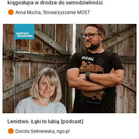
kręgosłupa w drodze do samodzielności
●
Anna Mucha, Stowarzyszenie MOST
Lenistwo. Łąki to lubią [podcast]
●
Dorota Setniewska, ngo.pl