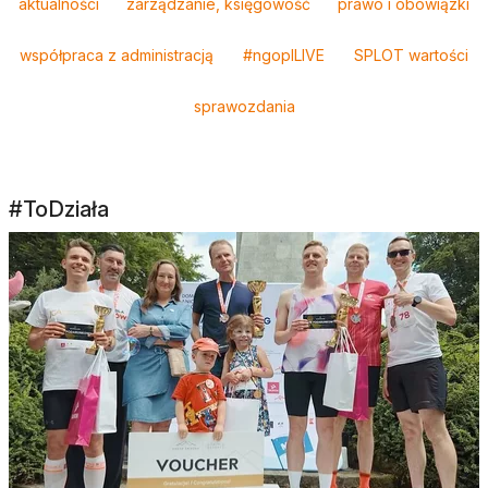
aktualności
zarządzanie, księgowość
prawo i obowiązki
współpraca z administracją
#ngoplLIVE
SPLOT wartości
sprawozdania
#ToDziała