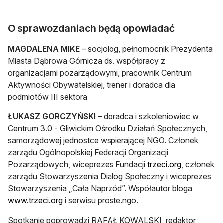
O sprawozdaniach będą opowiadać
MAGDALENA MIKE
– socjolog, pełnomocnik Prezydenta
Miasta Dąbrowa Górnicza ds. współpracy z
organizacjami pozarządowymi, pracownik Centrum
Aktywności Obywatelskiej, trener i doradca dla
podmiotów III sektora
ŁUKASZ GORCZYŃSKI
– doradca i szkoleniowiec w
Centrum 3.0 - Gliwickim Ośrodku Działań Społecznych,
samorządowej jednostce wspierającej NGO. Członek
zarządu Ogólnopolskiej Federacji Organizacji
otwiera się
Pozarządowych, wiceprezes Fundacji
trzeci.org
, członek
zarządu Stowarzyszenia Dialog Społeczny i wiceprezes
Stowarzyszenia „Cała Naprzód”. Współautor bloga
otwiera się w nowej karcie
www.trzeci.org
i serwisu proste.ngo.
Spotkanie poprowadzi RAFAŁ KOWALSKI, redaktor