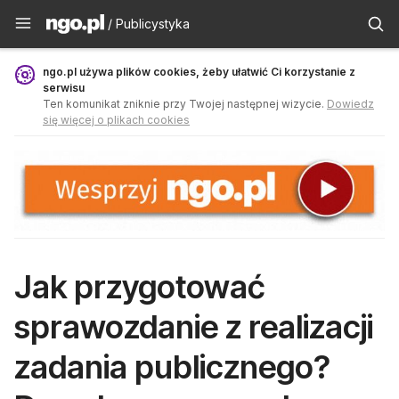
Publicystyka - ngo.pl
/ Publicystyka
ngo.pl używa plików cookies, żeby ułatwić Ci korzystanie z
serwisu
Ten komunikat zniknie przy Twojej następnej wizycie.
Dowiedz
się więcej o plikach cookies
Jak przygotować
sprawozdanie z realizacji
zadania publicznego?