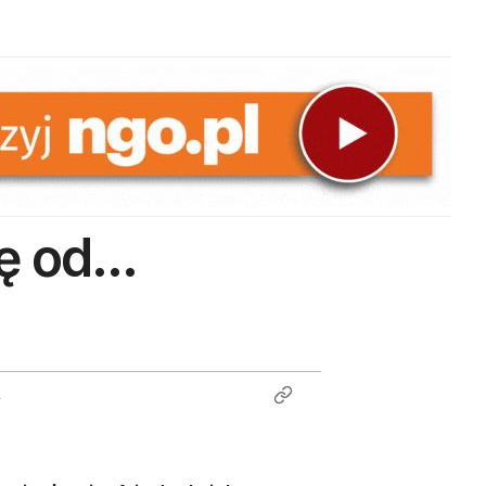
 od...
4