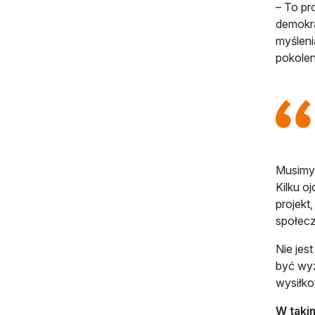
– To pr
demokra
myśleni
pokolen
Musimy 
Kilku o
projekt
społecz
Nie jes
być wyz
wysiłk
W taki