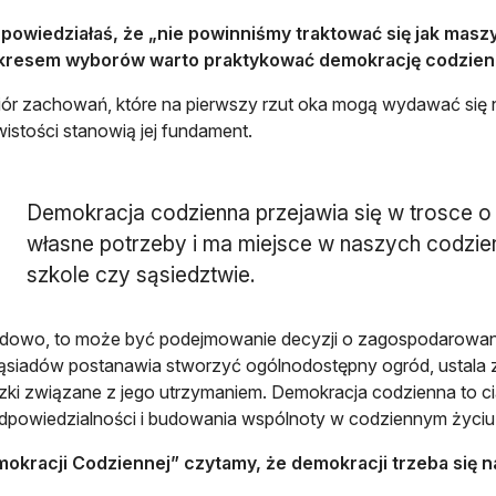
 powiedziałaś, że „nie powinniśmy traktować się jak masz
kresem wyborów warto praktykować demokrację codzienn
iór zachowań, które na pierwszy rzut oka mogą wydawać się 
istości stanowią jej fundament.
Demokracja codzienna przejawia się w trosce o
własne potrzeby i ma miejsce w naszych codzien
szkole czy sąsiedztwie.
dowo, to może być podejmowanie decyzji o zagospodarowaniu 
ąsiadów postanawia stworzyć ogólnodostępny ogród, ustala za
ki związane z jego utrzymaniem. Demokracja codzienna to c
powiedzialności i budowania wspólnoty w codziennym życiu
okracji Codziennej” czytamy, że demokracji trzeba się n