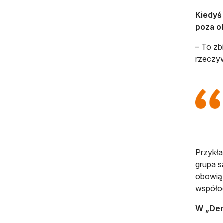
Kiedyś
poza o
– To zb
rzeczyw
Przykła
grupa s
obowiąz
współod
W „Dem