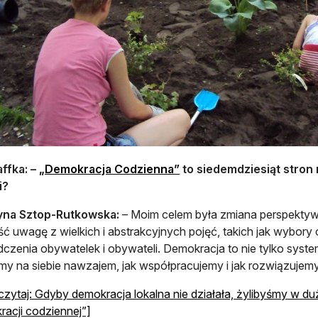
otwiera się w nowej karcie
affka: –
„Demokracja Codzienna”
to siedemdziesiąt stron 
i?
yna Sztop-Rutkowska:
– Moim celem była zmiana perspektyw
ść uwagę z wielkich i abstrakcyjnych pojęć, takich jak wybory
czenia obywatelek i obywateli. Demokracja to nie tylko system
my na siebie nawzajem, jak współpracujemy i jak rozwiązujemy 
zytaj: Gdyby demokracja lokalna nie działała, żylibyśmy w d
acji codziennej”]