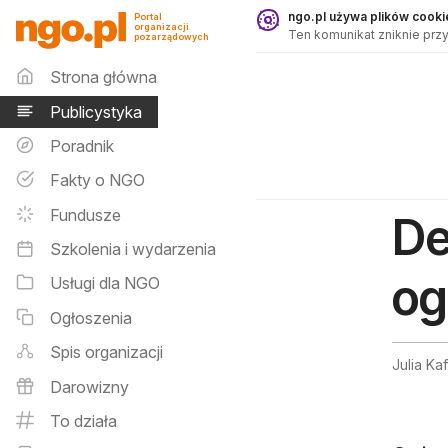
Publicystyka - ngo.pl
ngo.pl używa plików cookie
Portal
organizacji
Ten komunikat zniknie przy
pozarządowych
Menu główne
Strona główna
Publicystyka
Poradnik
Fakty o NGO
Fundusze
De
Szkolenia i wydarzenia
og
Usługi dla NGO
Ogłoszenia
Spis organizacji
Julia Ka
Darowizny
To działa