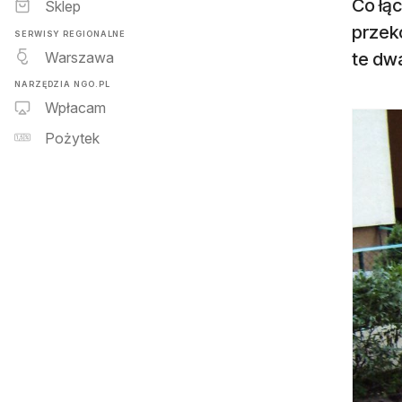
Co łąc
Sklep
przek
SERWISY REGIONALNE
Warszawa
te dwa
NARZĘDZIA NGO.PL
Wpłacam
Pożytek