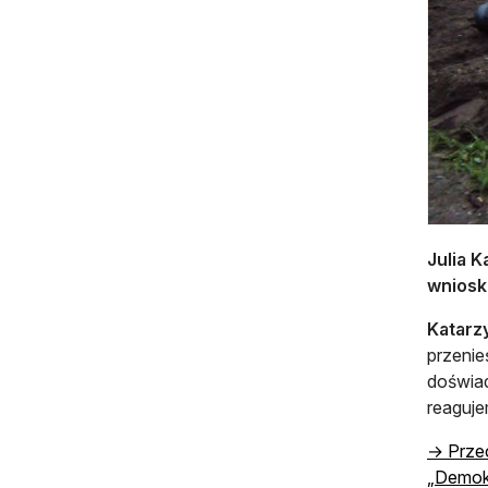
Julia K
wniosk
Katarz
przenie
doświad
reaguje
→ Przec
„Demokr