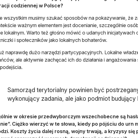
acji codziennej w Polsce?
de wszystkim musimy szukać sposobów na pokazywanie, że z
tekście ważnym elementem jest docenianie, szczególnie osób
e lokalnym. Warto też głośno mówić o udanych inicjatywach
niczki i społeczników jako lokalnych bohaterów.
ż naprawdę dużo narzędzi partycypacyjnych. Lokalne władze
ńców, ale aktywnie zachęcać ich do działania i angażowania s
podejścia.
Samorząd terytorialny powinien być postrzegany
wykonujący zadania, ale jako podmiot budujący 
ólnie w okresie przedwyborczym wszechobecne są hasła
ie”. Ciężko wierzyć w te słowa, kiedy po pójściu do urn 
zi. Koszty życia dalej rosną, wojny trwają, a kryzysy się