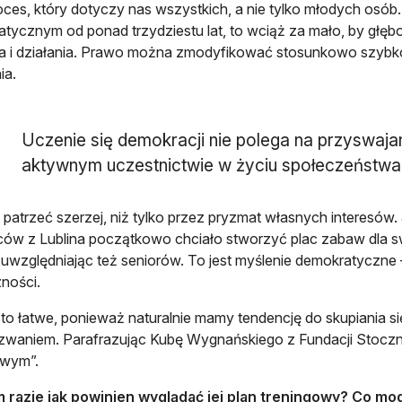
oces, który dotyczy nas wszystkich, a nie tylko młodych osó
tycznym od ponad trzydziestu lat, to wciąż za mało, by gł
a i działania. Prawo można zmodyfikować stosunkowo szybko
ia.
Uczenie się demokracji nie polega na przyswajan
aktywnym uczestnictwie w życiu społeczeństwa
patrzeć szerzej, niż tylko przez pryzmat własnych interesów. 
jców z Lublina początkowo chciało stworzyć plac zabaw dla swo
, uwzględniając też seniorów. To jest myślenie demokratyczne
ności.
t to łatwe, ponieważ naturalnie mamy tendencję do skupiania 
waniem. Parafrazując Kubę Wygnańskiego z Fundacji Stoczni
owym”.
m razie jak powinien wyglądać jej plan treningowy? Co mo