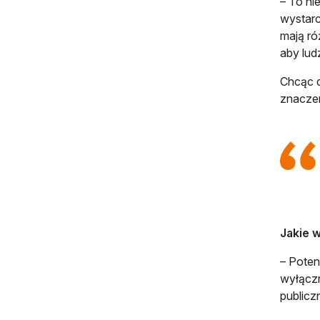
– To ni
wystarc
mają ró
aby lud
Chcąc d
znaczen
Jakie w
– Poten
wyłączn
publiczn