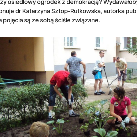
zy osiedlowy ogródek z demokracją? Wydawałoby si
onuje dr Katarzyna Sztop-Rutkowska, autorka publ
 pojęcia są ze sobą ściśle związane.