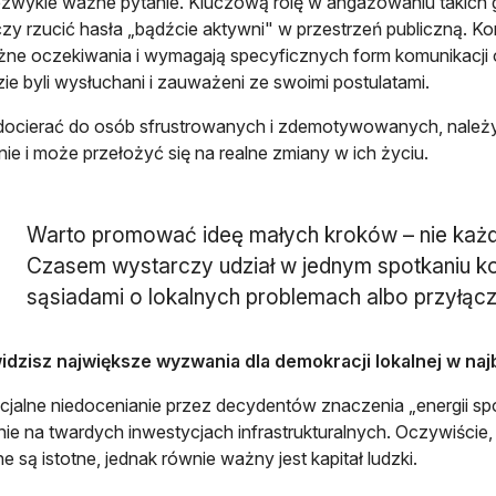
ezwykle ważne pytanie. Kluczową rolę w angażowaniu takich
zy rzucić hasła „bądźcie aktywni" w przestrzeń publiczną. Ko
żne oczekiwania i wymagają specyficznych form komunikacji or
zie byli wysłuchani i zauważeni ze swoimi postulatami.
ocierać do osób sfrustrowanych i zdemotywowanych, należy
ie i może przełożyć się na realne zmiany w ich życiu.
Warto promować ideę małych kroków – nie każdy
Czasem wystarczy udział w jednym spotkaniu k
sąsiadami o lokalnych problemach albo przyłączen
idzisz największe wyzwania dla demokracji lokalnej w naj
cjalne niedocenianie przez decydentów znaczenia „energii spo
ie na twardych inwestycjach infrastrukturalnych. Oczywiście,
e są istotne, jednak równie ważny jest kapitał ludzki.