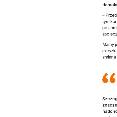
demokr
– Prze
tym kon
poziomi
społecz
Mamy ju
mieszka
zmiana 
Szczeg
znaczen
nadchod