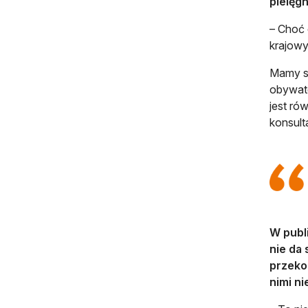
pielęg
– Choć 
krajow
Mamy sp
obywate
jest ró
konsult
W publi
nie da 
przekon
nimi ni