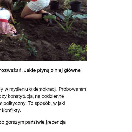
rozważań. Jakie płyną z niej główne
y w myśleniu o demokracji. Próbowałam
 czy konstytucja, na codzienne
 polityczny. To sposób, w jaki
konflikty.
użo gorszym państwie [recenzja