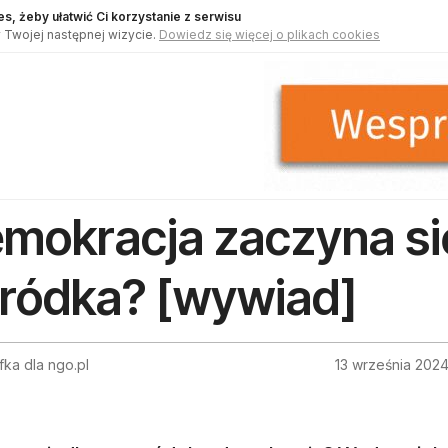
s, żeby ułatwić Ci korzystanie z serwisu
 Twojej następnej wizycie.
Dowiedz się więcej o plikach cookies
mokracja zaczyna się
ródka? [wywiad]
ffka dla ngo.pl
13 września 202