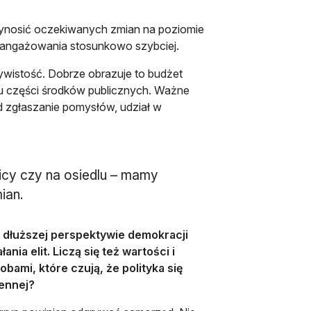
rzynosić oczekiwanych zmian na poziomie
aangażowania stosunkowo szybciej.
wistość. Dobrze obrazuje to budżet
u części środków publicznych. Ważne
d zgłaszanie pomysłów, udział w
nicy czy na osiedlu – mamy
ian.
„w dłuższej perspektywie demokracji
nia elit. Liczą się też wartości i
obami, które czują, że polityka się
iennej?