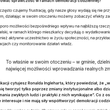
nować sprawczość w ramach demokracji codziennej?
często czujemy frustrację, gdy nasze głosy wydają się nie p
ym, działając w swoim otoczeniu możemy zobaczyć efekty z
oro możliwości bezpośredniego wpływu na najbliższą rzeczy
lski, w ramach którego mieszkańcy decydują o wydatkowani
wnież aktywne uczestnictwo w życiu społeczności, na przykła
acjach czy monitorowanie działań władz.
To właśnie w swoim otoczeniu – w gminie, dziel
najwięcej możliwości wprowadzania realnych zm
kacji cytujesz Ronalda Ingleharta, który powiedział, że 
się tworzyć tylko poprzez zmiany instytucjonalne albo działa
ania zwykłych ludzi i praktyki z nich wynikające”. Co z os
e interesuje i nie mają siły współtworzyć demokracji codz