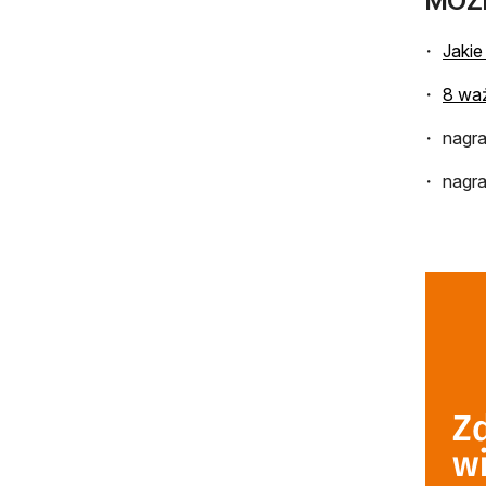
MOŻ
Jakie
8 waż
nagra
nagra