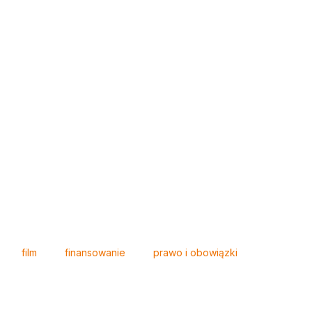
film
finansowanie
prawo i obowiązki