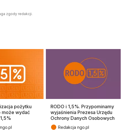
aga zgody redakcji.
izacja pożytku
RODO i 1,5%. Przypominamy
o może wydać
wyjaśnienia Prezesa Urzędu
 1,5%
Ochrony Danych Osobowych
●
ngo.pl
Redakcja ngo.pl