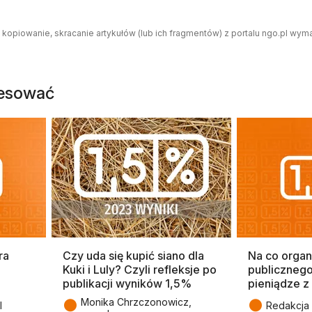
 kopiowanie, skracanie artykułów (lub ich fragmentów) z portalu ngo.pl wym
resować
ra
Czy uda się kupić siano dla
Na co organ
Kuki i Luly? Czyli refleksje po
publiczneg
publikacji wyników 1,5%
pieniądze z
●
●
Monika Chrzczonowicz,
l
Redakcja 