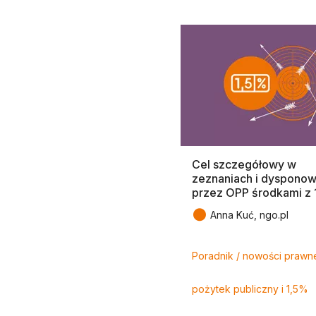
Cel szczegółowy w
zeznaniach i dysponow
przez OPP środkami z
●
Anna Kuć, ngo.pl
Tagi
Poradnik / nowości prawn
pożytek publiczny i 1,5%