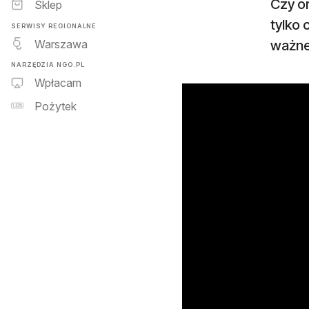
Czy o
Sklep
tylko
SERWISY REGIONALNE
Warszawa
ważne 
NARZĘDZIA NGO.PL
Wpłacam
Pożytek