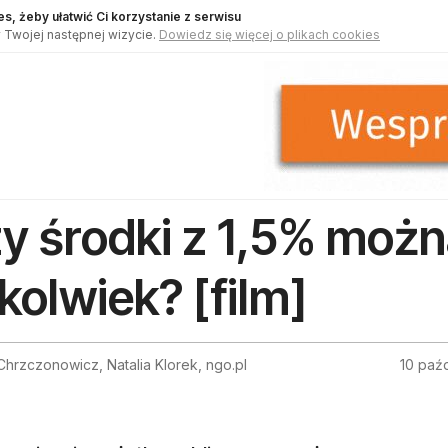
s, żeby ułatwić Ci korzystanie z serwisu
 Twojej następnej wizycie.
Dowiedz się więcej o plikach cookies
y środki z 1,5% moż
kolwiek? [film]
hrzczonowicz, Natalia Klorek, ngo.pl
10 paź