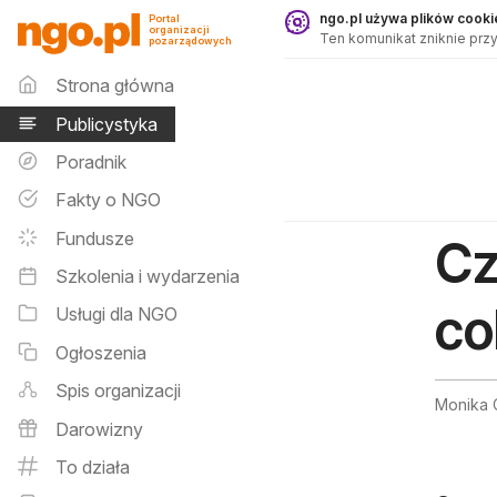
Publicystyka - ngo.pl
ngo.pl używa plików cookie
Portal
organizacji
Ten komunikat zniknie przy
pozarządowych
Menu główne
Strona główna
Publicystyka
Poradnik
Fakty o NGO
Fundusze
Cz
Szkolenia i wydarzenia
co
Usługi dla NGO
Ogłoszenia
Spis organizacji
Monika C
Darowizny
To działa