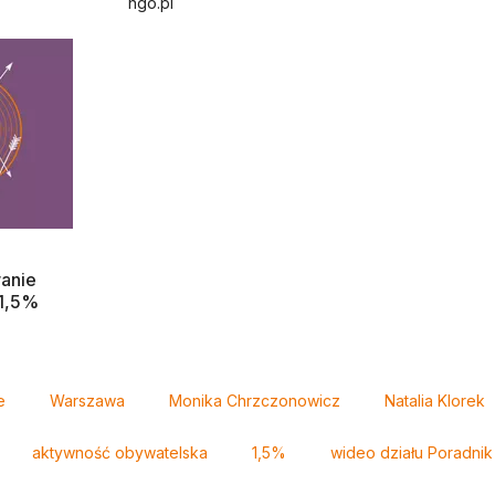
ngo.pl
anie
 1,5%
e
Warszawa
Monika Chrzczonowicz
Natalia Klorek
aktywność obywatelska
1,5%
wideo działu Poradnik