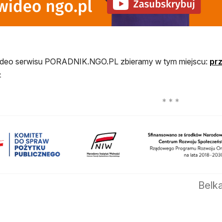
 się w nowej karcie
deo serwisu PORADNIK.NGO.PL zbieramy w tym miejscu:
prz
>
Belk