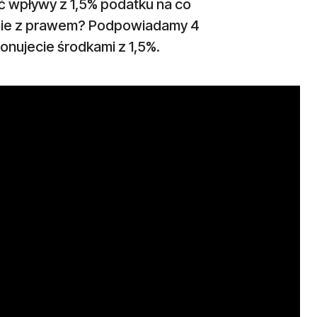
 wpływy z 1,5% podatku na co
dnie z prawem? Podpowiadamy 4
onujecie środkami z 1,5%.