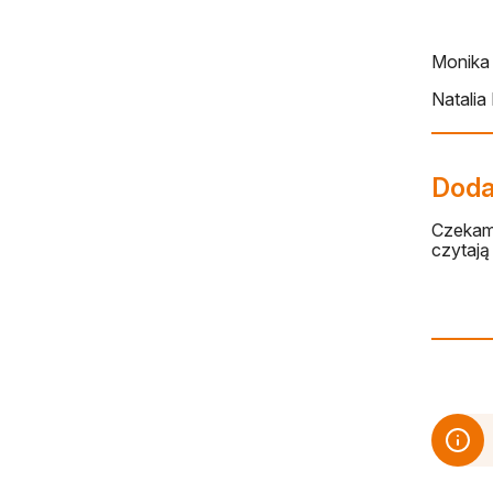
Monika
Natalia
Dodaj
Czekamy
czytają 