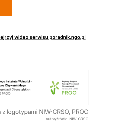
ejrzyj wideo serwisu poradnik.ngo.pl
a z logotypami NIW-CRSO, PROO
Autor/źródło: NIW-CRSO