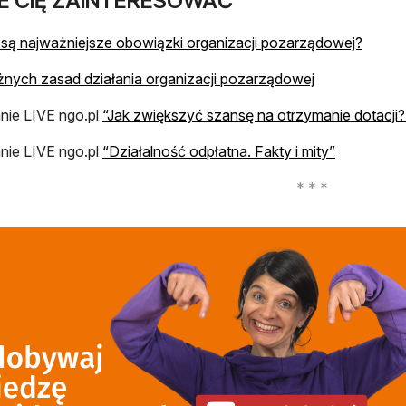
E CIĘ ZAINTERESOWAĆ
otwier
 są najważniejsze obowiązki organizacji pozarządowej?
otwiera się w
nych zasad działania organizacji pozarządowej
nie LIVE ngo.pl
“Jak zwiększyć szansę na otrzymanie dotacji?
otwiera si
nie LIVE ngo.pl
“Działalność odpłatna. Fakty i mity”