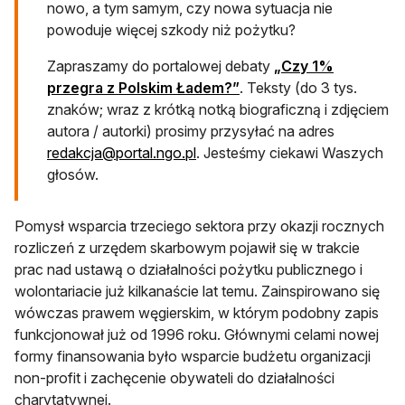
nowo, a tym samym, czy nowa sytuacja nie
powoduje więcej szkody niż pożytku?
Zapraszamy do portalowej debaty
„Czy 1%
przegra z Polskim Ładem?”
. Teksty (do 3 tys.
znaków; wraz z krótką notką biograficzną i zdjęciem
autora / autorki) prosimy przysyłać na adres
otwiera się w nowej karcie
redakcja@portal.ngo.pl
. Jesteśmy ciekawi Waszych
głosów.
Pomysł wsparcia trzeciego sektora przy okazji rocznych
rozliczeń z urzędem skarbowym pojawił się w trakcie
prac nad ustawą o działalności pożytku publicznego i
wolontariacie już kilkanaście lat temu. Zainspirowano się
wówczas prawem węgierskim, w którym podobny zapis
funkcjonował już od 1996 roku. Głównymi celami nowej
formy finansowania było wsparcie budżetu organizacji
non-profit i zachęcenie obywateli do działalności
charytatywnej.