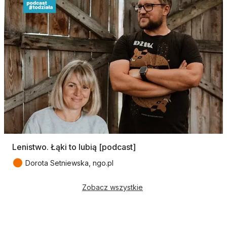
Lenistwo. Łąki to lubią [podcast]
●
Dorota Setniewska, ngo.pl
Zobacz wszystkie