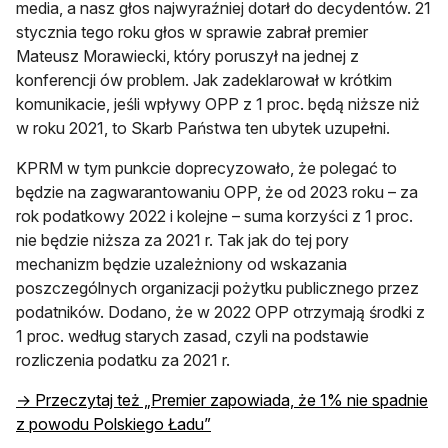
media, a nasz głos najwyraźniej dotarł do decydentów. 21
stycznia tego roku głos w sprawie zabrał premier
Mateusz Morawiecki, który poruszył na jednej z
konferencji ów problem. Jak zadeklarował w krótkim
komunikacie, jeśli wpływy OPP z 1 proc. będą niższe niż
w roku 2021, to Skarb Państwa ten ubytek uzupełni.
KPRM w tym punkcie doprecyzowało, że polegać to
będzie na zagwarantowaniu OPP, że od 2023 roku – za
rok podatkowy 2022 i kolejne – suma korzyści z 1 proc.
nie będzie niższa za 2021 r. Tak jak do tej pory
mechanizm będzie uzależniony od wskazania
poszczególnych organizacji pożytku publicznego przez
podatników. Dodano, że w 2022 OPP otrzymają środki z
1 proc. według starych zasad, czyli na podstawie
rozliczenia podatku za 2021 r.
→ Przeczytaj też „Premier zapowiada, że 1% nie spadnie
z powodu Polskiego Ładu”