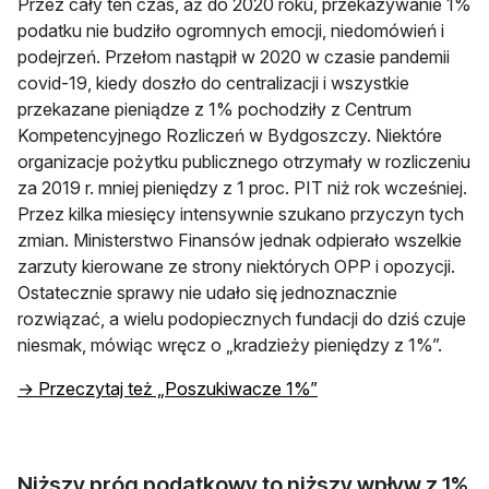
Przez cały ten czas, aż do 2020 roku, przekazywanie 1%
podatku nie budziło ogromnych emocji, niedomówień i
podejrzeń. Przełom nastąpił w 2020 w czasie pandemii
covid-19, kiedy doszło do centralizacji i wszystkie
przekazane pieniądze z 1% pochodziły z Centrum
Kompetencyjnego Rozliczeń w Bydgoszczy. Niektóre
organizacje pożytku publicznego otrzymały w rozliczeniu
za 2019 r. mniej pieniędzy z 1 proc. PIT niż rok wcześniej.
Przez kilka miesięcy intensywnie szukano przyczyn tych
zmian. Ministerstwo Finansów jednak odpierało wszelkie
zarzuty kierowane ze strony niektórych OPP i opozycji.
Ostatecznie sprawy nie udało się jednoznacznie
rozwiązać, a wielu podopiecznych fundacji do dziś czuje
niesmak, mówiąc wręcz o „kradzieży pieniędzy z 1%”.
→ Przeczytaj też „Poszukiwacze 1%”
Niższy próg podatkowy to niższy wpływ z 1%