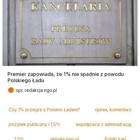
Premier zapowiada, że 1% nie spadnie z powodu
Polskiego Ładu
●
opr. redakcja ngo.pl
Tagi
Czy 1% przegra z Polskim Ładem?
opinia, komentarz
pożytek publiczny i 1,5%
współpraca z administracją
1,5%
debata ngo.pl
Polski Ład