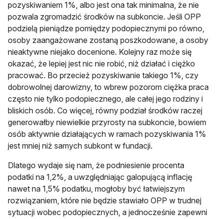
pozyskiwaniem 1%, albo jest ona tak minimalna, że nie
pozwala zgromadzić środków na subkoncie. Jeśli OPP
podzielą pieniądze pomiędzy podopiecznymi po równo,
osoby zaangażowane zostaną poszkodowane, a osoby
nieaktywne niejako docenione. Kolejny raz może się
okazać, że lepiej jest nic nie robić, niż działać i ciężko
pracować. Bo przecież pozyskiwanie takiego 1%, czy
dobrowolnej darowizny, to wbrew pozorom ciężka praca
często nie tylko podopiecznego, ale całej jego rodziny i
bliskich osób. Co więcej, równy podział środków raczej
generowałby niewielkie przyrosty na subkoncie, bowiem
osób aktywnie działających w ramach pozyskiwania 1%
jest mniej niż samych subkont w fundacji.
Dlatego wydaje się nam, że podniesienie procenta
podatki na 1,2%, a uwzględniając galopującą inflację
nawet na 1,5% podatku, mogłoby być łatwiejszym
rozwiązaniem, które nie będzie stawiało OPP w trudnej
sytuacji wobec podopiecznych, a jednocześnie zapewni