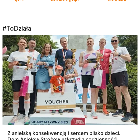
#ToDziała
Z anielską konsekwencją i sercem blisko dzieci.
Dom Aniołów Stróżów uskrzydla codzienność!