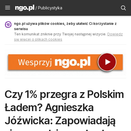
Publicystyka - ngo.pl
/ Publicystyka
ngo.pl używa plików cookies, żeby ułatwić Ci korzystanie z
serwisu
Ten komunikat zniknie przy Twojej następnej wizycie.
Dowiedz
się więcej o plikach cookies
Czy 1% przegra z Polskim
Ładem? Agnieszka
Jóźwicka: Zapowiadają