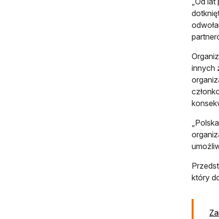
„Od lat
dotknię
odwołan
partner
Organiz
innych 
organiz
członk
konsekw
„Polsk
organiz
umożliw
Przedst
który d
Za