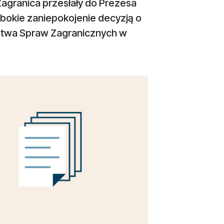
agranica przesłały do Prezesa
ębokie zaniepokojenie decyzją o
stwa Spraw Zagranicznych w