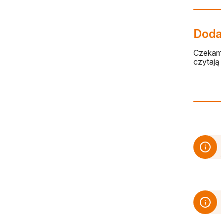
Dodaj
Czekamy
czytają 