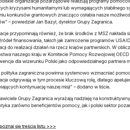
 polskie organizacje pozarządowe realizują programy pomoco
tych kryzysami humanitarnymi lub wymagających stabilnego 
iu konkursów grantowych znacząco osłabia nasze możliwośc
ów” – powiedział Jan Bazyl, dyrektor Grupy Zagranica.
acje przypominają również, że brak środków z MSZ nakłada s
źródeł finansowania, takich jak zamrożenie programów USAI
acji do realizacji działań na rzecz krajów partnerskich. W obli
ostwa naszego kraju w Komitecie Pomocy Rozwojowej OECD 
encje dla wizerunku Polski jako odpowiedzialnego partnera
a polityka zagraniczna powinna systemowo wzmacniać pomoc
acje odgrywają w tym procesie kluczową rolę, dlatego apeluje
iających kontynuację naszej misji” – dodano w liście.
awiciele Grupy Zagranica wyrażają nadzieję na konstruktywny 
otyka zarówno beneficjentów pomocy, jak i polski sektor poz
otwiera się w nowej karcie
poznaj się treścią listu >>>