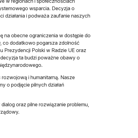
we w regionach i społecznościach
systemowego wsparcia. Decyzja o
i działania i podważa zaufanie naszych
ię na obecne ograniczenia w dostępie do
D, co dodatkowo pogarsza zdolność
czu Prezydencji Polski w Radzie UE oraz
decyzja ta budzi poważne obawy o
 międzynarodowego.
 rozwojową i humanitarną. Nasze
my o podjęcie pilnych działań
dialog oraz pilne rozwiązanie problemu,
arządowy.