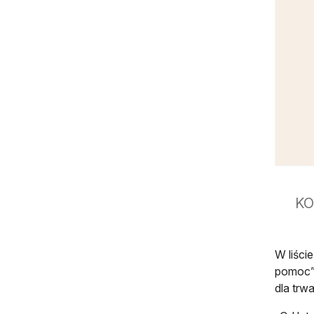
KO
W liści
pomoc” 
dla trw