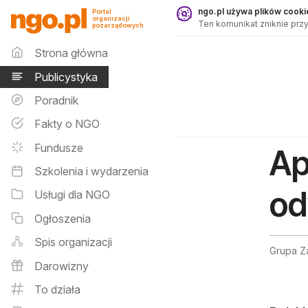
Publicystyka - ngo.pl
ngo.pl używa plików cookie
Portal
organizacji
Ten komunikat zniknie przy
pozarządowych
Menu główne
Strona główna
Publicystyka
Poradnik
Fakty o NGO
Fundusze
Ap
Szkolenia i wydarzenia
od
Usługi dla NGO
Ogłoszenia
Spis organizacji
Grupa Z
Darowizny
To działa