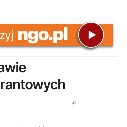
rawie
grantowych