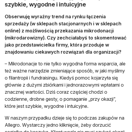
szybkie, wygodne i intuicyjne
Obserwuję wyraźny trend na rynku łączenia
sprzedaży (w sklepach stacjonarnych i w sklepach
online) z możliwością przekazania mikrodonacji
(mikrodarowizny). Czy zechciałabyś to skomentować
jako przedstawicielka firmy, która przoduje w
znajdowaniu ciekawych rozwiązań dla organizacji?
– Mikrodonacje to nie tylko wygodna forma wsparcia, ale
też ważne narzędzie zmieniające sposób, w jaki myślimy
o filantropii i fundraisingu. Kiedyś pomoc kojarzyła się
głównie z dużymi zbiórkami i jednorazowymi wpłatami o
znacznej wartości. Dziś coraz częściej chodzi o
codzienne, drobne gesty, o pomaganie „przy okazji”,
które jest szybkie, wygodne i intuicyjne.
W naszym przypadku dzieje się to podczas zakupów na
Allegro. Wystarczy jedno kliknięcie, żeby dorzucić
cegiełkę do koszyka. Klient wcale nie musi szukać okazji