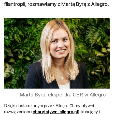
filantropii, rozmawiamy z Martą Byrą z Allegro.
Marta Byra, ekspertka CSR w Allegro
Dzięki dostarczonym przez Allegro Charytatywni
otwiera się w nowej
rozwiązaniom (
charytatywni.allegro.pl
), kupujący i