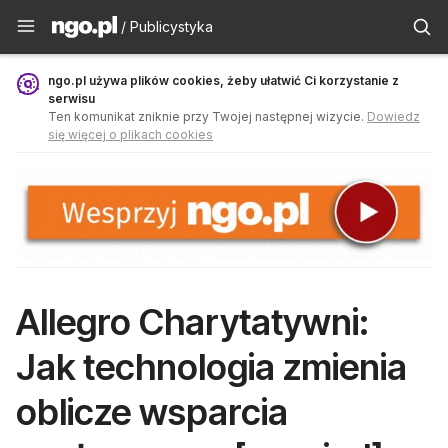
Publicystyka - ngo.pl
/ Publicystyka
ngo.pl używa plików cookies, żeby ułatwić Ci korzystanie z
serwisu
Ten komunikat zniknie przy Twojej następnej wizycie.
Dowiedz
się więcej o plikach cookies
Allegro Charytatywni:
Jak technologia zmienia
oblicze wsparcia