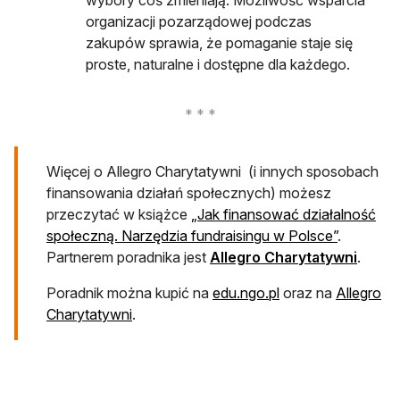
organizacji pozarządowej podczas
zakupów sprawia, że pomaganie staje się
proste, naturalne i dostępne dla każdego.
Więcej o Allegro Charytatywni (i innych sposobach
finansowania działań społecznych) możesz
przeczytać w książce
„Jak finansować działalność
otwiera s
społeczną. Narzędzia fundraisingu w Polsce”
.
otwier
Partnerem poradnika jest
Allegro Charytatywni
.
otwiera się w nowe
Poradnik można kupić na
edu.ngo.pl
oraz na
Allegro
otwiera się w nowej karcie
Charytatywni
.