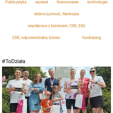
Publicystyka
wywiad
finansowanie
technologie
dobroczynność, filantropia
współpraca z biznesem, CSR, ESG
CSR, odpowiedzialny biznes
fundraising
#ToDziała