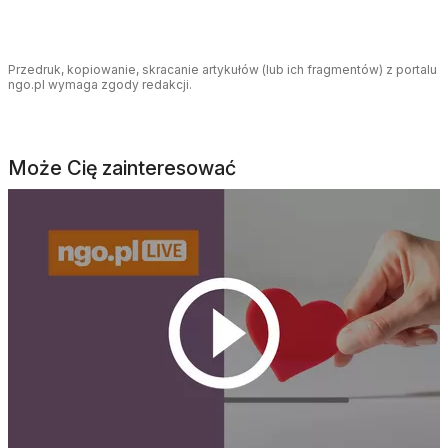
Przedruk, kopiowanie, skracanie artykułów (lub ich fragmentów) z portalu
ngo.pl wymaga zgody redakcji.
Może Cię zainteresować