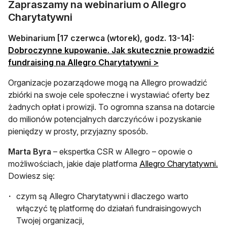
Zapraszamy na webinarium o Allegro
Charytatywni
Webinarium [17 czerwca (wtorek), godz. 13-14]:
Dobroczynne kupowanie. Jak skutecznie prowadzić
otwiera się w nowe
fundraising na Allegro Charytatywni >
Organizacje pozarządowe mogą na Allegro prowadzić
zbiórki na swoje cele społeczne i wystawiać oferty bez
żadnych opłat i prowizji. To ogromna szansa na dotarcie
do milionów potencjalnych darczyńców i pozyskanie
pieniędzy w prosty, przyjazny sposób.
Marta Byra
– ekspertka CSR w Allegro – opowie o
ot
możliwościach, jakie daje platforma
Allegro Charytatywni.
Dowiesz się:
czym są Allegro Charytatywni i dlaczego warto
włączyć tę platformę do działań fundraisingowych
Twojej organizacji,