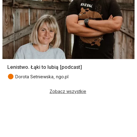
Lenistwo. Łąki to lubią [podcast]
●
Dorota Setniewska, ngo.pl
Zobacz wszystkie