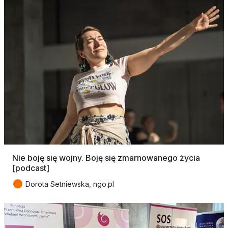
Nie boję się wojny. Boję się zmarnowanego życia
[podcast]
●
Dorota Setniewska, ngo.pl