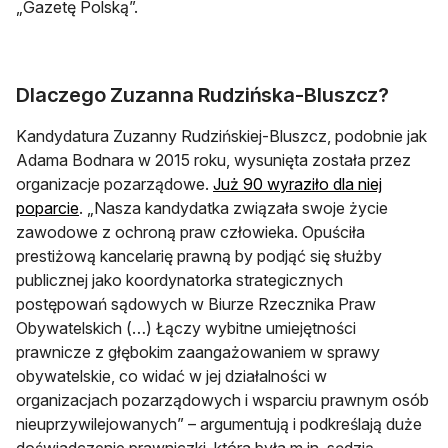
„Gazetę Polską”.
Dlaczego Zuzanna Rudzińska-Bluszcz?
Kandydatura Zuzanny Rudzińskiej-Bluszcz, podobnie jak
Adama Bodnara w 2015 roku, wysunięta została przez
organizacje pozarządowe.
Już 90 wyraziło dla niej
otwiera się w nowej karcie
poparcie
. „Nasza kandydatka związała swoje życie
zawodowe z ochroną praw człowieka. Opuściła
prestiżową kancelarię prawną by podjąć się służby
publicznej jako koordynatorka strategicznych
postępowań sądowych w Biurze Rzecznika Praw
Obywatelskich (…) Łączy wybitne umiejętności
prawnicze z głębokim zaangażowaniem w sprawy
obywatelskie, co widać w jej działalności w
organizacjach pozarządowych i wsparciu prawnym osób
nieuprzywilejowanych” – argumentują i podkreślają duże