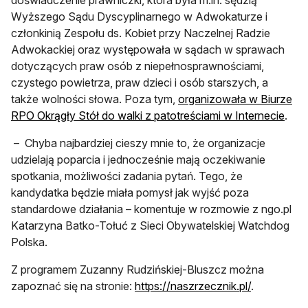
doświadczenie prawniczki, która była m.in. sędzią
Wyższego Sądu Dyscyplinarnego w Adwokaturze i
członkinią Zespołu ds. Kobiet przy Naczelnej Radzie
Adwokackiej oraz występowała w sądach w sprawach
dotyczących praw osób z niepełnosprawnościami,
czystego powietrza, praw dzieci i osób starszych, a
także wolności słowa. Poza tym,
organizowała w Biurze
RPO Okrągły Stół do walki z patotreściami w Internecie
.
– Chyba najbardziej cieszy mnie to, że organizacje
udzielają poparcia i jednocześnie mają oczekiwanie
spotkania, możliwości zadania pytań. Tego, że
kandydatka będzie miała pomysł jak wyjść poza
standardowe działania – komentuje w rozmowie z ngo.pl
Katarzyna Batko-Tołuć z Sieci Obywatelskiej Watchdog
Polska.
Z programem Zuzanny Rudzińskiej-Bluszcz można
otwiera się
zapoznać się na stronie:
https://naszrzecznik.pl/
.