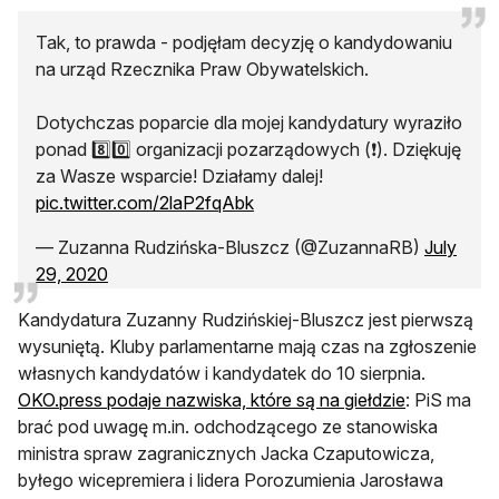
Tak, to prawda - podjęłam decyzję o kandydowaniu
na urząd Rzecznika Praw Obywatelskich.
Dotychczas poparcie dla mojej kandydatury wyraziło
ponad 8️⃣0️⃣ organizacji pozarządowych (❗️). Dziękuję
za Wasze wsparcie! Działamy dalej!
pic.twitter.com/2laP2fqAbk
— Zuzanna Rudzińska-Bluszcz (@ZuzannaRB)
July
29, 2020
Kandydatura Zuzanny Rudzińskiej-Bluszcz jest pierwszą
wysuniętą. Kluby parlamentarne mają czas na zgłoszenie
własnych kandydatów i kandydatek do 10 sierpnia.
otwiera się
OKO.press podaje nazwiska, które są na giełdzie
: PiS ma
brać pod uwagę m.in. odchodzącego ze stanowiska
ministra spraw zagranicznych Jacka Czaputowicza,
byłego wicepremiera i lidera Porozumienia Jarosława