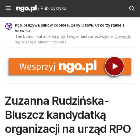
Publicystyka - ngo.pl
/ Publicystyka
ngo.pl używa plików cookies, żeby ułatwić Ci korzystanie z
serwisu
Ten komunikat zniknie przy Twojej następnej wizycie.
Dowiedz
się więcej o plikach cookies
Zuzanna Rudzińska-
Bluszcz kandydatką
organizacji na urząd RPO