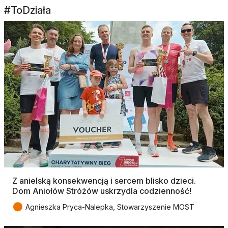
#ToDziała
Z anielską konsekwencją i sercem blisko dzieci.
Dom Aniołów Stróżów uskrzydla codzienność!
●
Agnieszka Pryca-Nalepka, Stowarzyszenie MOST