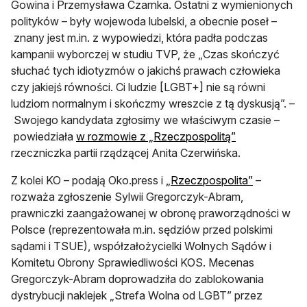
Gowina i Przemysława Czarnka. Ostatni z wymienionych
polityków – były wojewoda lubelski, a obecnie poseł –
znany jest m.in. z wypowiedzi, która padła podczas
kampanii wyborczej w studiu TVP, że „Czas skończyć
słuchać tych idiotyzmów o jakichś prawach człowieka
czy jakiejś równości. Ci ludzie [LGBT+] nie są równi
ludziom normalnym i skończmy wreszcie z tą dyskusją”. –
Swojego kandydata zgłosimy we właściwym czasie –
otwiera się w 
powiedziała
w rozmowie z „Rzeczpospolitą”
rzeczniczka partii rządzącej Anita Czerwińska.
otwiera si
Z kolei KO – podają Oko.press i
„Rzeczpospolita”
–
rozważa zgłoszenie Sylwii Gregorczyk-Abram,
prawniczki zaangażowanej w obronę praworządności w
Polsce (reprezentowała m.in. sędziów przed polskimi
sądami i TSUE), współzałożycielki Wolnych Sądów i
Komitetu Obrony Sprawiedliwości KOS. Mecenas
Gregorczyk-Abram doprowadziła do zablokowania
dystrybucji naklejek „Strefa Wolna od LGBT” przez