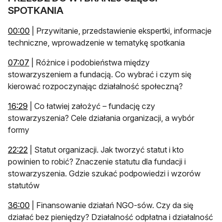
SPOTKANIA
otwiera się w nowej karcie
00:00
| Przywitanie, przedstawienie ekspertki, informacje
techniczne, wprowadzenie w tematykę spotkania
otwiera się w nowej karcie
07:07
| Różnice i podobieństwa między
stowarzyszeniem a fundacją. Co wybrać i czym się
kierować rozpoczynając działalność społeczną?
otwiera się w nowej karcie
16:29
| Co łatwiej założyć – fundację czy
stowarzyszenia? Cele działania organizacji, a wybór
formy
otwiera się w nowej karcie
22:22
| Statut organizacji. Jak tworzyć statut i kto
powinien to robić? Znaczenie statutu dla fundacji i
stowarzyszenia. Gdzie szukać podpowiedzi i wzorów
statutów
otwiera się w nowej karcie
36:00
| Finansowanie działań NGO-sów. Czy da się
działać bez pieniędzy? Działalność odpłatna i działalność