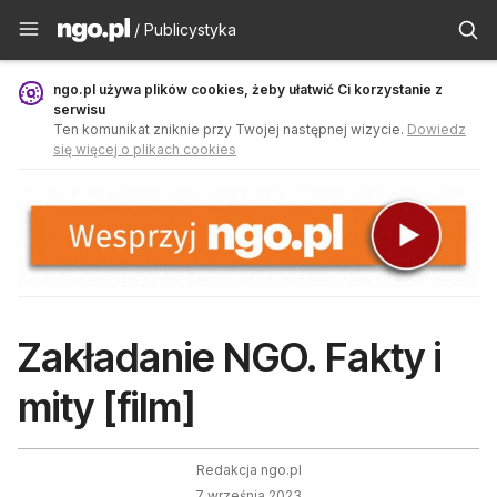
Publicystyka - ngo.pl
/ Publicystyka
ngo.pl używa plików cookies, żeby ułatwić Ci korzystanie z
serwisu
Ten komunikat zniknie przy Twojej następnej wizycie.
Dowiedz
się więcej o plikach cookies
Zakładanie NGO. Fakty i
mity [film]
Redakcja ngo.pl
7 września 2023