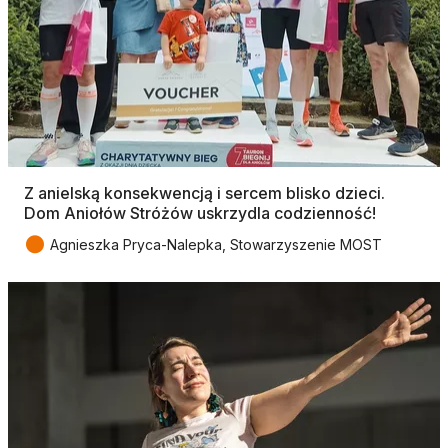
Z anielską konsekwencją i sercem blisko dzieci.
Dom Aniołów Stróżów uskrzydla codzienność!
●
Agnieszka Pryca-Nalepka, Stowarzyszenie MOST