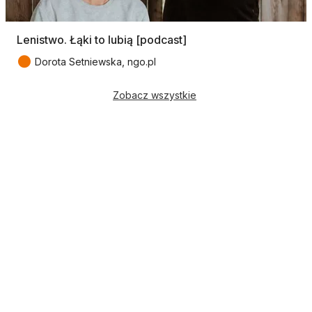
Lenistwo. Łąki to lubią [podcast]
●
Dorota Setniewska, ngo.pl
Zobacz wszystkie