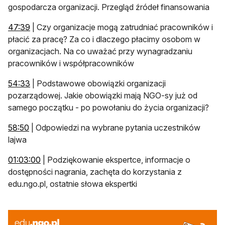
gospodarcza organizacji. Przegląd źródeł finansowania
otwiera się w nowej karcie
47:39
| Czy organizacje mogą zatrudniać pracowników i
płacić za pracę? Za co i dlaczego płacimy osobom w
organizacjach. Na co uważać przy wynagradzaniu
pracowników i współpracowników
otwiera się w nowej karcie
54:33
| Podstawowe obowiązki organizacji
pozarządowej. Jakie obowiązki mają NGO-sy już od
samego początku - po powołaniu do życia organizacji?
otwiera się w nowej karcie
58:50
| Odpowiedzi na wybrane pytania uczestników
lajwa
otwiera się w nowej karcie
01:03:00
| Podziękowanie ekspertce, informacje o
dostępności nagrania, zachęta do korzystania z
edu.ngo.pl, ostatnie słowa ekspertki