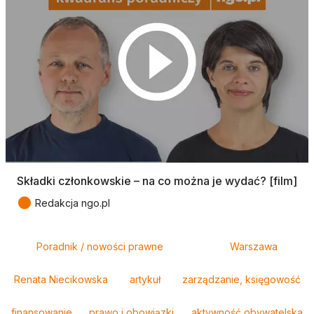
Składki członkowskie – na co można je wydać? [film]
●
Redakcja ngo.pl
Tagi
Poradnik / nowości prawne
Warszawa
Renata Niecikowska
artykuł
zarządzanie, księgowość
finansowanie
prawo i obowiązki
aktywność obywatelska