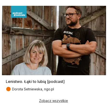
Lenistwo. Łąki to lubią [podcast]
●
Dorota Setniewska, ngo.pl
Zobacz wszystkie