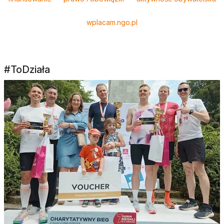
wplacam.ngo.pl
#ToDziała