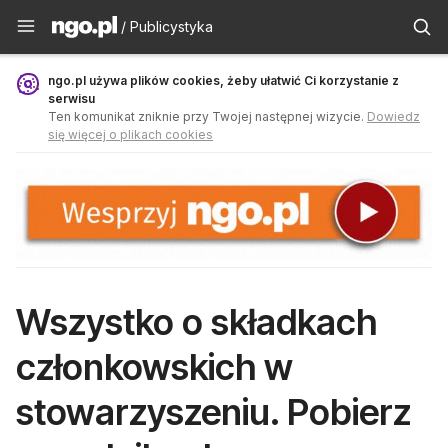
Publicystyka - ngo.pl
/ Publicystyka
ngo.pl używa plików cookies, żeby ułatwić Ci korzystanie z
serwisu
Ten komunikat zniknie przy Twojej następnej wizycie.
Dowiedz
się więcej o plikach cookies
Wszystko o składkach
członkowskich w
stowarzyszeniu. Pobierz