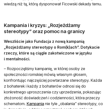
wiedzą niż tą, którą dysponował Ficowski dekady temu.
Kampania i kryzys: „Rozjeżdżamy
stereotypy” oraz pomoc na granicy
Weszliście jako Fundacja z nową kampanią
„Rozjeżdżamy stereotypy o Rom(k)ach”. Dotykacie
rzeczy, które są ciągle zakotwiczone w języku
i mentalności.
– Rozpoczęliśmy kampanię, w której osoby ze
społeczności romskiej mówią własnym głosem,
konfrontując najczęściej powtarzane stereotypy. Każda
z bohaterek i każdy z bohaterów odnosi się do
konkretnego uproszczenia czy uprzedzenia, pokazując
złożoność doświadczeń i codzienności, która przeczy
otwiera się w nowej karcie
schematom.
Kampania
nie tyle „obalania” stereotypy, co