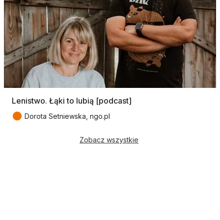
Lenistwo. Łąki to lubią [podcast]
●
Dorota Setniewska, ngo.pl
Zobacz wszystkie