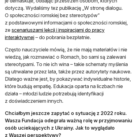
je demaskuje, oddając przestrzeń osobom, których
dotyczą. Wydaliśmy tez publikację „W stronę dialogu.
O społeczności romskiej bez stereotypów”
z podstawowymi informacjami o społeczności romskiej,
ze
scenariuszami lekcji i inspiracjami do pracy
otwiera się w nowej karcie
interaktywnej
– do pobrania bezpłatnie.
Często nauczyciele mówią, że nie mają materiałów i nie
wiedzą, jak rozmawiać o Romach, bo sami są zalewani
stereotypami. To nie ich wina – takie schematy myślenia
są utrwalane przez lata, także przez autorytety naukowe.
Dlatego ważne jest, by pokazywać indywidualne historie,
które budują empatię. Edukacja oparta na liczbach nie
działa – młodzi ludzie potrzebują identyfikacji
z doświadczeniem innych.
Chciałbym jeszcze zapytać o sytuację z 2022 roku.
Wasza Fundacja odegrała ważną rolę w przyjmowaniu
osób uciekających z Ukrainy. Jak to wyglądało
z Waszej perspektywy?