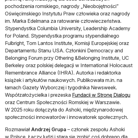
pochodzenia romskiego, nagrody „Nieobojętności”
Oświęcimskiego Instytutu Praw człowieka oraz nagrody
im. Marka Edelmana za ratowanie człowieczeństwa.
Stypendystka Columbia University, Leadership Academy
for Poland. Stypendystka programu stypendialnego
Fulbright, Tom Lantos Institute, Komisji Europejskiej oraz
Departamentu Stanu USA. Członkini Democracy and
Belonging Forum przy Othering &Belonging Institute, UC
Berkeley oraz polskiej delegacji w International Holocaust
Remembrance Alliance (IHRA). Autorka i redaktorka
książek i artykułów naukowych. Publikowała m.in. na
łamach Gazety Wyborczej i tygodnika Newsweek.
otw
Współzałożycielka i prezeska
Fundacji w Stronę Dialogu
oraz Centrum Społeczności Romskiej w Warszawie.
W 2025 roku dołączyła do Ashoki, międzynarodowej
społeczności innowatorów i innowatorek społecznych.
Rozmawiał
Andrzej Grupa
– członek zespołu Ashoki
w Polsce. Łączy ludzi i stara się zrobić coś dobrego dla