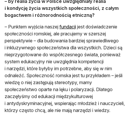
– by realia życia w Polsce uwzględniały realia
i kondycję życia wszystkich społeczności, z całym
bogactwem i różnorodnością etniczną?
otwiera się w nowej karci
– Punktem wyjścia naszej
fundacji
jest doświadczenie
społeczności romskiej, ale pracujemy w szerszej
perspektywie – dla budowania bardziej sprawiedliwego
i inkluzywnego społeczeństwa dla wszystkich. Dzieci są
nieprzygotowane do współczesnego świata, ponieważ
system edukacyjny nie uwzględnia kompetencji
i narzędzi, które byłyby im potrzebne, aby się w nim
odnaleźć. Społeczność romska jest tu przykładem – jeśli
wiedzę o niej zastępują stereotypy, mamy
społeczeństwo oparte na lęku i polaryzacji. Dlatego
zaczęłyśmy od edukacji międzykulturowej
i antydyskryminacyjnej, wspierając młodzież i nauczycieli,
którzy często chcą, ale nie mają narzędzi i wiedzy.