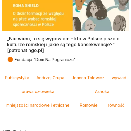
„Nie wiem, to się wypowiem – kto w Polsce pisze o
kulturze romskiej i jakie są tego konsekwencje?”
[patronat ngo.pl]
●
Fundacja "Dom Na Pograniczu"
Tagi
Publicystyka
Andrzej Grupa
Joanna Talewicz
wywiad
prawa człowieka
Ashoka
mniejszości narodowe i etniczne
Romowie
równość