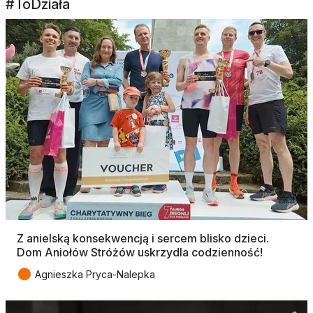
#ToDziała
Z anielską konsekwencją i sercem blisko dzieci.
Dom Aniołów Stróżów uskrzydla codzienność!
●
Agnieszka Pryca-Nalepka