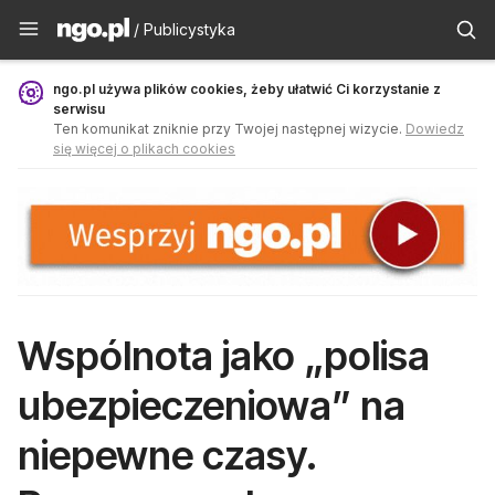
Publicystyka - ngo.pl
/ Publicystyka
ngo.pl używa plików cookies, żeby ułatwić Ci korzystanie z
serwisu
Ten komunikat zniknie przy Twojej następnej wizycie.
Dowiedz
się więcej o plikach cookies
Wspólnota jako „polisa
ubezpieczeniowa” na
niepewne czasy.