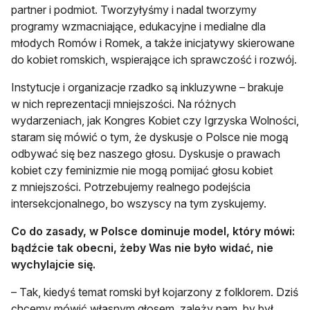
partner i podmiot. Tworzyłyśmy i nadal tworzymy
programy wzmacniające, edukacyjne i medialne dla
młodych Romów i Romek, a także inicjatywy skierowane
do kobiet romskich, wspierające ich sprawczość i rozwój.
Instytucje i organizacje rzadko są inkluzywne – brakuje
w nich reprezentacji mniejszości. Na różnych
wydarzeniach, jak Kongres Kobiet czy Igrzyska Wolności,
staram się mówić o tym, że dyskusje o Polsce nie mogą
odbywać się bez naszego głosu. Dyskusje o prawach
kobiet czy feminizmie nie mogą pomijać głosu kobiet
z mniejszości. Potrzebujemy realnego podejścia
intersekcjonalnego, bo wszyscy na tym zyskujemy.
Co do zasady, w Polsce dominuje model, który mówi:
bądźcie tak obecni, żeby Was nie było widać, nie
wychylajcie się.
– Tak, kiedyś temat romski był kojarzony z folklorem. Dziś
chcemy mówić własnym głosem, zależy nam, by był