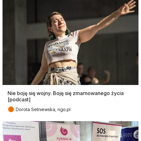
Nie boję się wojny. Boję się zmarnowanego życia
[podcast]
●
Dorota Setniewska, ngo.pl