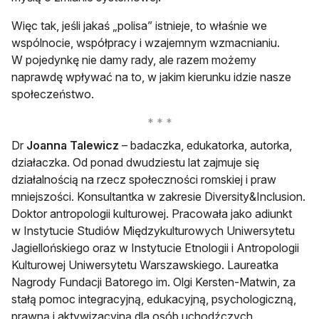
Więc tak, jeśli jakaś „polisa” istnieje, to właśnie we
wspólnocie, współpracy i wzajemnym wzmacnianiu.
W pojedynkę nie damy rady, ale razem możemy
naprawdę wpływać na to, w jakim kierunku idzie nasze
społeczeństwo.
Dr
Joanna Talewicz
– badaczka, edukatorka, autorka,
działaczka. Od ponad dwudziestu lat zajmuje się
działalnością na rzecz społeczności romskiej i praw
mniejszości. Konsultantka w zakresie Diversity&Inclusion.
Doktor antropologii kulturowej. Pracowała jako adiunkt
w Instytucie Studiów Międzykulturowych Uniwersytetu
Jagiellońskiego oraz w Instytucie Etnologii i Antropologii
Kulturowej Uniwersytetu Warszawskiego. Laureatka
Nagrody Fundacji Batorego im. Olgi Kersten-Matwin, za
stałą pomoc integracyjną, edukacyjną, psychologiczną,
prawną i aktywizacyjną dla osób uchodźczych