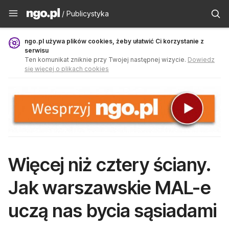
Publicystyka - ngo.pl
/ Publicystyka
ngo.pl używa plików cookies, żeby ułatwić Ci korzystanie z
serwisu
Ten komunikat zniknie przy Twojej następnej wizycie.
Dowiedz
się więcej o plikach cookies
Więcej niż cztery ściany.
Jak warszawskie MAL-e
uczą nas bycia sąsiadami