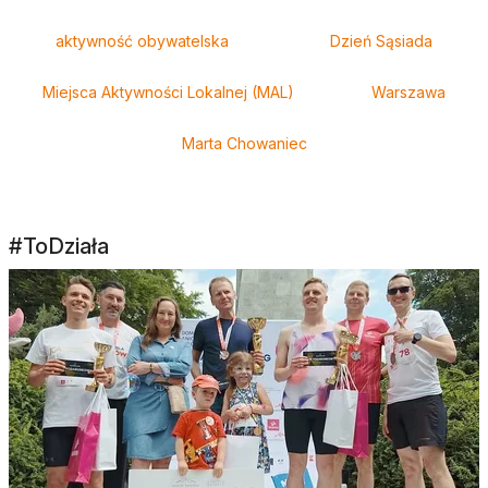
aktywność obywatelska
Dzień Sąsiada
Miejsca Aktywności Lokalnej (MAL)
Warszawa
Marta Chowaniec
#ToDziała