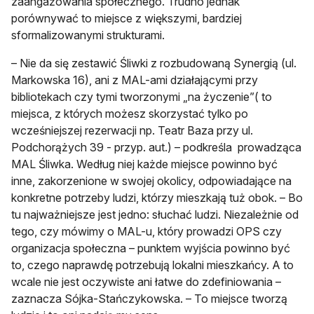
zaangażowania społecznego. Trudno jednak
porównywać to miejsce z większymi, bardziej
sformalizowanymi strukturami.
– Nie da się zestawić Śliwki z rozbudowaną Synergią (ul.
Markowska 16), ani z MAL-ami działającymi przy
bibliotekach czy tymi tworzonymi „na życzenie”( to
miejsca, z których możesz skorzystać tylko po
wcześniejszej rezerwacji np. Teatr Baza przy ul.
Podchorążych 39 - przyp. aut.) – podkreśla prowadząca
MAL Śliwka. Według niej każde miejsce powinno być
inne, zakorzenione w swojej okolicy, odpowiadające na
konkretne potrzeby ludzi, którzy mieszkają tuż obok. – Bo
tu najważniejsze jest jedno: słuchać ludzi. Niezależnie od
tego, czy mówimy o MAL-u, który prowadzi OPS czy
organizacja społeczna – punktem wyjścia powinno być
to, czego naprawdę potrzebują lokalni mieszkańcy. A to
wcale nie jest oczywiste ani łatwe do zdefiniowania –
zaznacza Sójka-Stańczykowska. – To miejsce tworzą