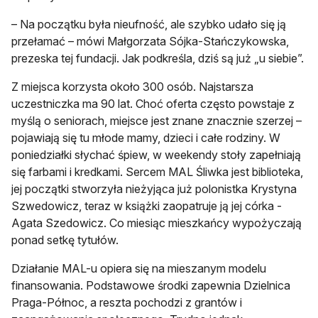
– Na początku była nieufność, ale szybko udało się ją
przełamać – mówi Małgorzata Sójka-Stańczykowska,
prezeska tej fundacji. Jak podkreśla, dziś są już „u siebie”.
Z miejsca korzysta około 300 osób. Najstarsza
uczestniczka ma 90 lat. Choć oferta często powstaje z
myślą o seniorach, miejsce jest znane znacznie szerzej –
pojawiają się tu młode mamy, dzieci i całe rodziny. W
poniedziałki słychać śpiew, w weekendy stoły zapełniają
się farbami i kredkami. Sercem MAL Śliwka jest biblioteka,
jej początki stworzyła nieżyjąca już polonistka Krystyna
Szwedowicz, teraz w książki zaopatruje ją jej córka -
Agata Szedowicz. Co miesiąc mieszkańcy wypożyczają
ponad setkę tytułów.
Działanie MAL-u opiera się na mieszanym modelu
finansowania. Podstawowe środki zapewnia Dzielnica
Praga-Północ, a reszta pochodzi z grantów i