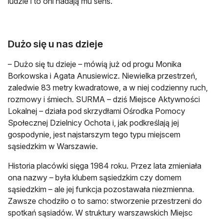
ludzie i to oni nadają mu sens.
Dużo się u nas dzieje
– Dużo się tu dzieje – mówią już od progu Monika
Borkowska i Agata Anusiewicz. Niewielka przestrzeń,
zaledwie 83 metry kwadratowe, a w niej codzienny ruch,
rozmowy i śmiech. SURMA – dziś Miejsce Aktywności
Lokalnej – działa pod skrzydłami Ośrodka Pomocy
Społecznej Dzielnicy Ochota i, jak podkreślają jej
gospodynie, jest najstarszym tego typu miejscem
sąsiedzkim w Warszawie.
Historia placówki sięga 1984 roku. Przez lata zmieniała
ona nazwy – była klubem sąsiedzkim czy domem
sąsiedzkim – ale jej funkcja pozostawała niezmienna.
Zawsze chodziło o to samo: stworzenie przestrzeni do
spotkań sąsiadów. W struktury warszawskich Miejsc