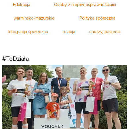
Tagi
Edukacja
Osoby z niepełnosprawnościami
warmińsko-mazurskie
Polityka społeczna
Integracja społeczna
relacja
chorzy, pacjenci
#ToDziała