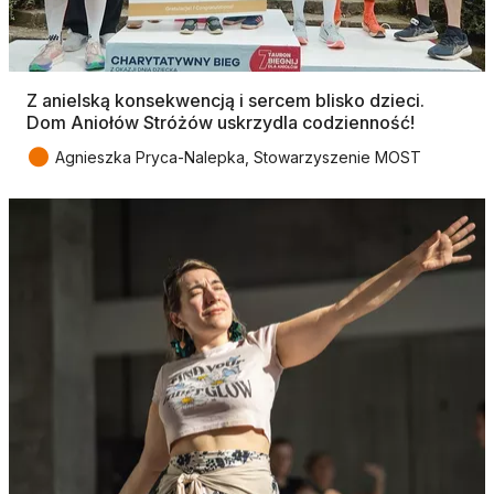
Z anielską konsekwencją i sercem blisko dzieci.
Dom Aniołów Stróżów uskrzydla codzienność!
●
Agnieszka Pryca-Nalepka, Stowarzyszenie MOST