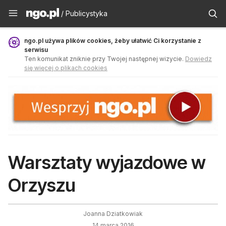
Publicystyka - ngo.pl
/ Publicystyka
ngo.pl używa plików cookies, żeby ułatwić Ci korzystanie z
serwisu
Ten komunikat zniknie przy Twojej następnej wizycie.
Dowiedz
się więcej o plikach cookies
Warsztaty wyjazdowe w
Orzyszu
Joanna Dziatkowiak
14 marca 2016