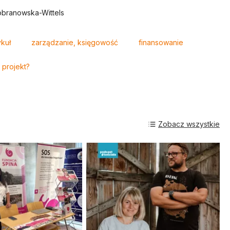
branowska-Wittels
ykuł
zarządzanie, księgowość
finansowanie
 projekt?
Zobacz wszystkie