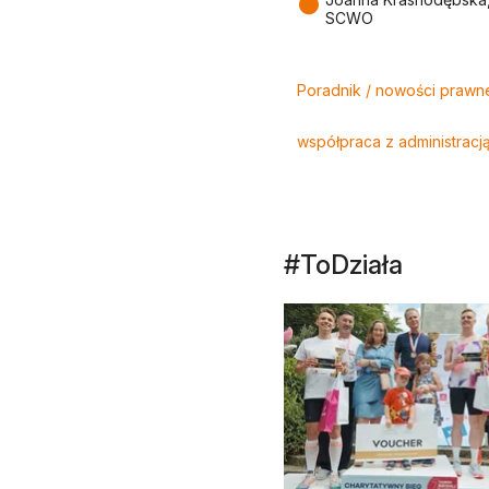
●
SCWO
Tagi
Poradnik / nowości prawn
współpraca z administracj
#ToDziała