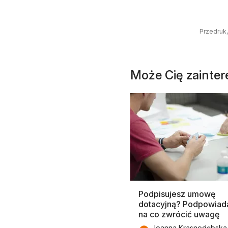
Przedruk,
Może Cię zainte
Podpisujesz umowę
dotacyjną? Podpowiad
na co zwrócić uwagę
Joanna Krasnodębska