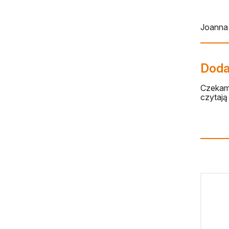
Joanna
Dodaj
Czekamy
czytają 