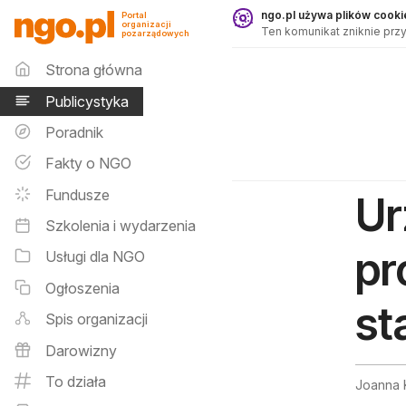
Publicystyka - ngo.pl
ngo.pl używa plików cookie
Portal
organizacji
Ten komunikat zniknie przy
pozarządowych
Menu główne
Strona główna
Publicystyka
Poradnik
Fakty o NGO
Fundusze
Ur
Szkolenia i wydarzenia
pr
Usługi dla NGO
Ogłoszenia
st
Spis organizacji
Darowizny
To działa
Joanna 