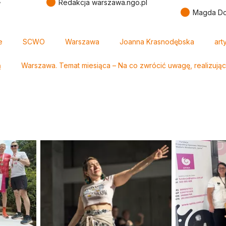
●
Redakcja warszawa.ngo.pl
●
Magda Do
e
SCWO
Warszawa
Joanna Krasnodębska
art
ą
Warszawa. Temat miesiąca – Na co zwrócić uwagę, realizując