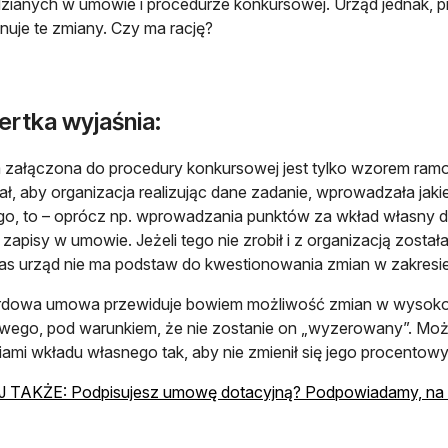
zianych w umowie i procedurze konkursowej. Urząd jednak, pr
nuje te zmiany. Czy ma rację?
ertka wyjaśnia:
ałączona do procedury konkursowej jest tylko wzorem ramo
iał, aby organizacja realizując dane zadanie, wprowadzała jak
o, to – oprócz np. wprowadzania punktów za wkład własny d
 zapisy w umowie. Jeżeli tego nie zrobił i z organizacją zos
s urząd nie ma podstaw do kwestionowania zmian w zakresi
rdowa umowa przewiduje bowiem możliwość zmian w wysoko
wego, pod warunkiem, że nie zostanie on „wyzerowany”. Możl
iami wkładu własnego tak, aby nie zmienił się jego procentowy
 TAKŻE: Podpisujesz umowę dotacyjną? Podpowiadamy, na