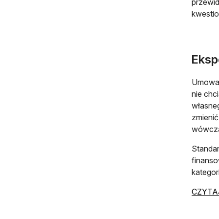
przewid
kwestio
Eksp
Umowa z
nie chc
własneg
zmienić
wówcza
Standa
finanso
kategor
CZYTAJ