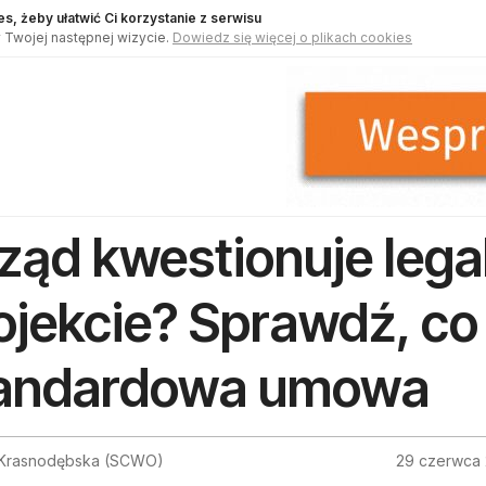
s, żeby ułatwić Ci korzystanie z serwisu
 Twojej następnej wizycie.
Dowiedz się więcej o plikach cookies
ząd kwestionuje lega
ojekcie? Sprawdź, co
andardowa umowa
Krasnodębska (SCWO)
29 czerwca