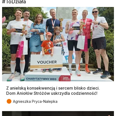
#ToDziała
Z anielską konsekwencją i sercem blisko dzieci.
Dom Aniołów Stróżów uskrzydla codzienność!
●
Agnieszka Pryca-Nalepka