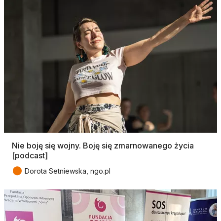
Nie boję się wojny. Boję się zmarnowanego życia
[podcast]
●
Dorota Setniewska, ngo.pl