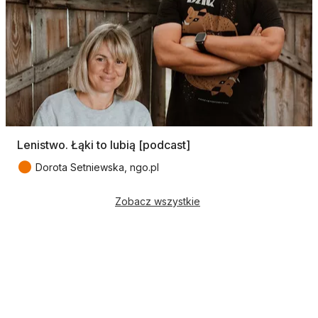
Lenistwo. Łąki to lubią [podcast]
●
Dorota Setniewska, ngo.pl
Zobacz wszystkie