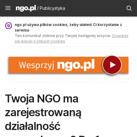
Publicystyka - ngo.pl
/ Publicystyka
ngo.pl używa plików cookies, żeby ułatwić Ci korzystanie z
serwisu
Ten komunikat zniknie przy Twojej następnej wizycie.
Dowiedz
się więcej o plikach cookies
Twoja NGO ma
zarejestrowaną
działalność