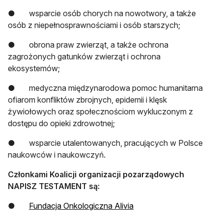
● wsparcie osób chorych na nowotwory, a także
osób z niepełnosprawnościami i osób starszych;
● obrona praw zwierząt, a także ochrona
zagrożonych gatunków zwierząt i ochrona
ekosystemów;
● medyczna międzynarodowa pomoc humanitarna
ofiarom konfliktów zbrojnych, epidemii i klęsk
żywiołowych oraz społecznościom wykluczonym z
dostępu do opieki zdrowotnej;
● wsparcie utalentowanych, pracujących w Polsce
naukowców i naukowczyń.
Członkami Koalicji organizacji pozarządowych
NAPISZ TESTAMENT są:
otwiera się w nowej karc
●
Fundacja Onkologiczna Alivia