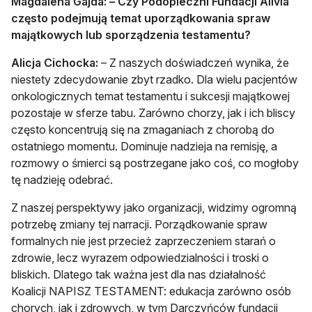
Magdalena Gajda:
– Czy Podopieczni Fundacji Alivia
często podejmują temat uporządkowania spraw
majątkowych lub sporządzenia testamentu?
Alicja Cichocka:
– Z naszych doświadczeń wynika, że
niestety zdecydowanie zbyt rzadko. Dla wielu pacjentów
onkologicznych temat testamentu i sukcesji majątkowej
pozostaje w sferze tabu. Zarówno chorzy, jak i ich bliscy
często koncentrują się na zmaganiach z chorobą do
ostatniego momentu. Dominuje nadzieja na remisję, a
rozmowy o śmierci są postrzegane jako coś, co mogłoby
tę nadzieję odebrać.
Z naszej perspektywy jako organizacji, widzimy ogromną
potrzebę zmiany tej narracji. Porządkowanie spraw
formalnych nie jest przecież zaprzeczeniem starań o
zdrowie, lecz wyrazem odpowiedzialności i troski o
bliskich. Dlatego tak ważna jest dla nas działalność
Koalicji NAPISZ TESTAMENT: edukacja zarówno osób
chorych, jak i zdrowych, w tym Darczyńców fundacji