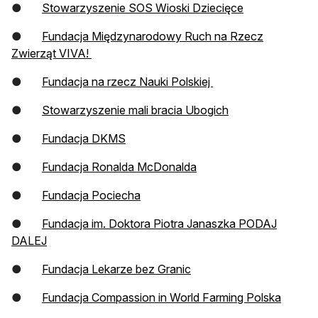
otwiera się w 
●
Stowarzyszenie SOS Wioski Dziecięce
●
Fundacja Międzynarodowy Ruch na Rzecz
otwiera się w nowej karcie
Zwierząt VIVA!
otwiera się w nowej 
●
Fundacja na rzecz Nauki Polskiej
otwiera się w now
●
Stowarzyszenie mali bracia Ubogich
otwiera się w nowej karcie
●
Fundacja DKMS
otwiera się w nowej kar
●
Fundacja Ronalda McDonalda
otwiera się w nowej karcie
●
Fundacja Pociecha
●
Fundacja im. Doktora Piotra Janaszka PODAJ
otwiera się w nowej karcie
DALEJ
otwiera się w nowej karc
●
Fundacja Lekarze bez Granic
otwiera
●
Fundacja Compassion in World Farming Polska