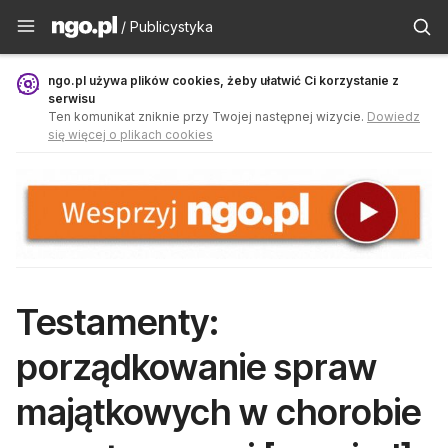
Publicystyka - ngo.pl
/ Publicystyka
ngo.pl używa plików cookies, żeby ułatwić Ci korzystanie z
serwisu
Ten komunikat zniknie przy Twojej następnej wizycie.
Dowiedz
się więcej o plikach cookies
Testamenty:
porządkowanie spraw
majątkowych w chorobie