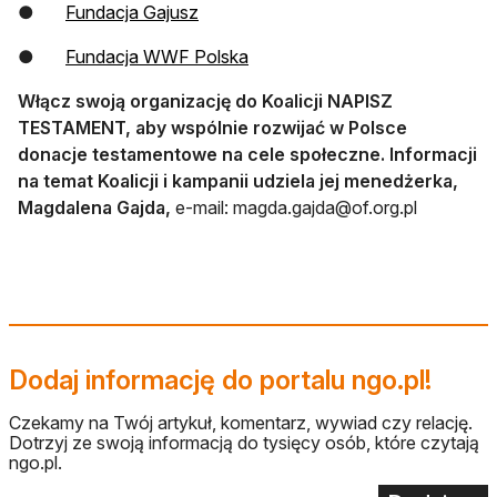
otwiera się w nowej karcie
●
Fundacja Gajusz
otwiera się w nowej karcie
●
Fundacja WWF Polska
Włącz swoją organizację do Koalicji NAPISZ
TESTAMENT, aby wspólnie rozwijać w Polsce
donacje testamentowe na cele społeczne. Informacji
na temat Koalicji i kampanii udziela jej menedżerka,
Magdalena Gajda,
e-mail:
magda.gajda@of.org.pl
Dodaj informację do portalu ngo.pl!
Czekamy na Twój artykuł, komentarz, wywiad czy relację.
Dotrzyj ze swoją informacją do tysięcy osób, które czytają
ngo.pl.