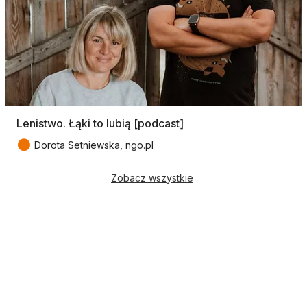
Lenistwo. Łąki to lubią [podcast]
●
Dorota Setniewska, ngo.pl
Zobacz wszystkie