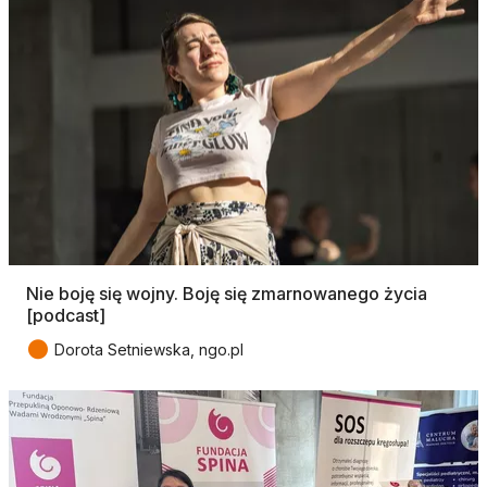
Nie boję się wojny. Boję się zmarnowanego życia
[podcast]
●
Dorota Setniewska, ngo.pl