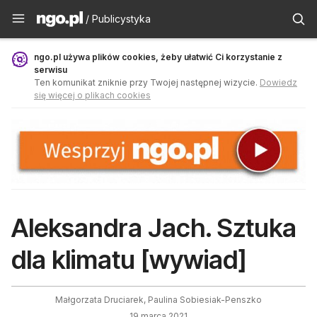
Publicystyka - ngo.pl
/ Publicystyka
ngo.pl używa plików cookies, żeby ułatwić Ci korzystanie z
serwisu
Ten komunikat zniknie przy Twojej następnej wizycie.
Dowiedz
się więcej o plikach cookies
Aleksandra Jach. Sztuka
dla klimatu [wywiad]
Małgorzata Druciarek, Paulina Sobiesiak-Penszko
19 marca 2021