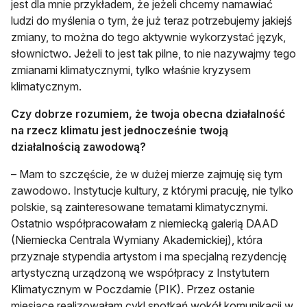
jest dla mnie przykładem, że jeżeli chcemy namawiać
ludzi do myślenia o tym, że już teraz potrzebujemy jakiejś
zmiany, to można do tego aktywnie wykorzystać język,
słownictwo. Jeżeli to jest tak pilne, to nie nazywajmy tego
zmianami klimatycznymi, tylko właśnie kryzysem
klimatycznym.
Czy dobrze rozumiem, że twoja obecna działalność
na rzecz klimatu jest jednocześnie twoją
działalnością zawodową?
– Mam to szczęście, że w dużej mierze zajmuję się tym
zawodowo. Instytucje kultury, z którymi pracuję, nie tylko
polskie, są zainteresowane tematami klimatycznymi.
Ostatnio współpracowałam z niemiecką galerią DAAD
(Niemiecka Centrala Wymiany Akademickiej), która
przyznaje stypendia artystom i ma specjalną rezydencję
artystyczną urządzoną we współpracy z Instytutem
Klimatycznym w Poczdamie (PIK). Przez ostanie
miesiące realizowałam cykl spotkań wokół komunikacji w