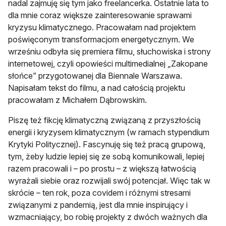
nadal zajmuję się tym jako freelancerka. Ostatnie lata to
dla mnie coraz większe zainteresowanie sprawami
kryzysu klimatycznego. Pracowałam nad projektem
poświęconym transformacjom energetycznym. We
wrześniu odbyła się premiera filmu, słuchowiska i strony
internetowej, czyli opowieści multimedialnej „Zakopane
słońce” przygotowanej dla Biennale Warszawa.
Napisałam tekst do filmu, a nad całością projektu
pracowałam z Michałem Dąbrowskim.
Piszę też fikcję klimatyczną związaną z przyszłością
energii i kryzysem klimatycznym (w ramach stypendium
Krytyki Politycznej). Fascynuję się też pracą grupową,
tym, żeby ludzie lepiej się ze sobą komunikowali, lepiej
razem pracowali i – po prostu – z większą łatwością
wyrażali siebie oraz rozwijali swój potencjał. Więc tak w
skrócie – ten rok, poza covidem i różnymi stresami
związanymi z pandemią, jest dla mnie inspirujący i
wzmacniający, bo robię projekty z dwóch ważnych dla