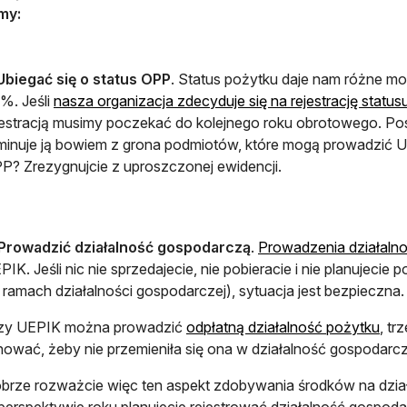
my:
Ubiegać się o status OPP
. Status pożytku daje nam różne mo
5%. Jeśli
nasza organizacja zdecyduje się na rejestrację statu
jestracją musimy poczekać do kolejnego roku obrotowego. Po
iminuje ją bowiem z grona podmiotów, które mogą prowadzić U
P? Zrezygnujcie z uproszczonej ewidencji.
Prowadzić działalność gospodarczą
.
Prowadzenia działalno
PIK. Jeśli nic nie sprzedajecie, nie pobieracie i nie planujeci
 ramach działalności gospodarczej), sytuacja jest bezpieczna
zy UEPIK można prowadzić
odpłatną działalność pożytku
, tr
lnować, żeby nie przemieniła się ona w działalność gospodarc
brze rozważcie więc ten aspekt zdobywania środków na dział
perspektywie roku planujecie rejestrować działalność gospoda