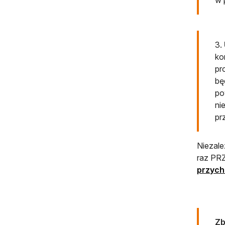
3.
ko
pr
bę
po
ni
pr
Niezale
raz P
przych
Zb