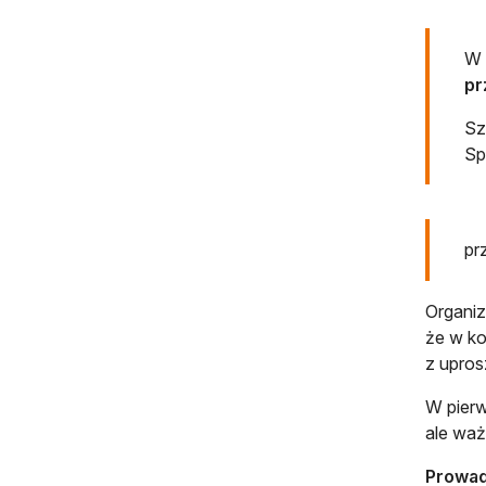
W 
pr
Sz
Sp
pr
Organiz
że w ko
z upros
W pierw
ale waż
Prowad