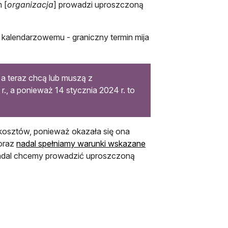
 [
organizacja
] prowadzi uproszczoną
kalendarzowemu - graniczny termin mija
 a teraz chcą lub muszą z
., a ponieważ 14 stycznia 2024 r. to
kosztów, ponieważ okazała się ona
 oraz
nadal spełniamy warunki wskazane
e nadal chcemy prowadzić uproszczoną