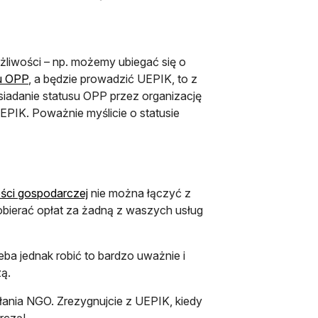
żliwości – np. możemy ubiegać się o
su OPP
, a będzie prowadzić UEPIK, to z
siadanie statusu OPP przez organizację
EPIK. Poważnie myślicie o statusie
ści gospodarczej
nie można łączyć z
e pobierać opłat za żadną z waszych usług
.
zeba jednak robić to bardzo uważnie i
zą.
ania NGO. Zrezygnujcie z UEPIK, kiedy
rczą!