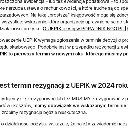
roszczona ewidencja – lub też ewidencja podatkowa – to spo
óre narzuca ustawa o rachunkowości, a które trudne są do spe
zarządowych. Na taką „prostszą” księgowość mogą się zdec
e wszystkie: wskazanie, które organizacje uprawnione są do s
działalności pożytku.
O UEPIK czytaj w PORADNIK.NGO.PL [K
owadzenie UEPIK wymaga zgłoszenia w terminie decyzji o pr
zędu skarbowego. Podobnie jest w przypadku rezygnacji z ew
PIK to pierwszy termin w nowym roku, którego musimy pr
jest termin rezygnacji z UEPIK w 2024 rok
ecydujemy się zrezygnować lub też MUSIMY zrezygnować z p
odów i kosztów,
mamy obowiązek we wskazanym terminie 
e zrobimy rezygnacja będzie nieskuteczna.
o działalności pożytku wskazuje, że należy zawiadomić nacz