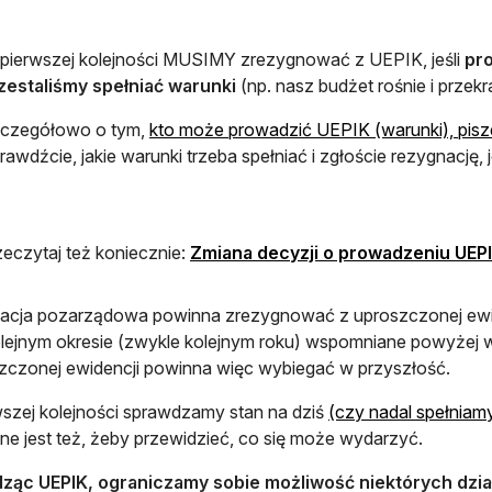
pierwszej kolejności MUSIMY zrezygnować z UEPIK, jeśli
pr
zestaliśmy spełniać warunki
(np. nasz budżet rośnie i przek
czegółowo o tym,
kto może prowadzić UEPIK (warunki), pi
rawdźcie, jakie warunki trzeba spełniać i zgłoście rezygnację, jeś
zeczytaj też koniecznie:
Zmiana decyzji o prowadzeniu UEP
acja pozarządowa powinna zrezygnować z uproszczonej ewide
lejnym okresie (zwykle kolejnym roku) wspomniane powyżej wa
zczonej ewidencji powinna więc wybiegać w przyszłość.
szej kolejności sprawdzamy stan na dziś
(czy nadal spełniam
ne jest też, żeby przewidzieć, co się może wydarzyć.
ząc UEPIK, ograniczamy sobie możliwość niektórych dzia