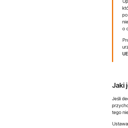
Up
kt
po
ni
o 
Pr
ur
UE
Jaki 
Jeśli d
przych
tego ni
Ustawa 