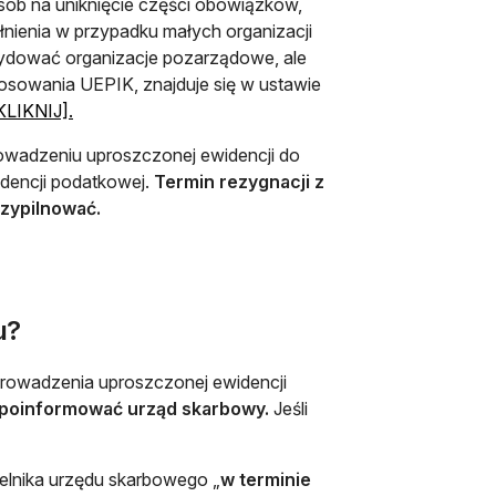
sób na uniknięcie części obowiązków,
łnienia w przypadku małych organizacji
ydować organizacje pozarządowe, ale
tosowania UEPIK, znajduje się w ustawie
LIKNIJ].
owadzeniu uproszczonej ewidencji do
idencji podatkowej.
Termin rezygnacji z
zypilnować.
u?
rowadzenia uproszczonej ewidencji
poinformować urząd skarbowy.
Jeśli
elnika urzędu skarbowego „
w terminie