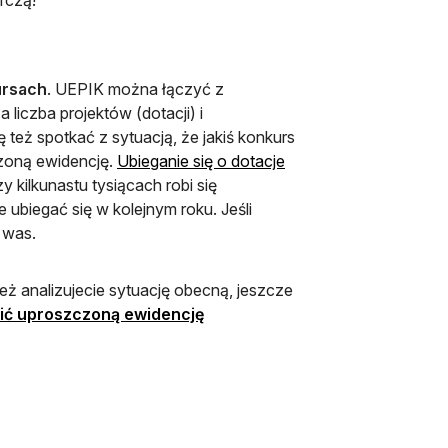
ursach
. UEPIK można łączyć z
a liczba projektów (dotacji) i
też spotkać z sytuacją, że jakiś konkurs
zoną ewidencję.
Ubieganie się o dotacje
y kilkunastu tysiącach robi się
ie ubiegać się w kolejnym roku. Jeśli
 was.
eż analizujecie sytuację obecną, jeszcze
ić uproszczoną ewidencję