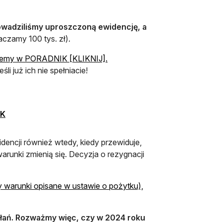
owadziliśmy uproszczoną ewidencję, a
raczamy 100 tys. zł).
szemy w PORADNIK [KLIKNIJ].
li już ich nie spełniacie!
IK
ncji również wtedy, kiedy przewiduje,
runki zmienią się. Decyzja o rezygnacji
y warunki opisane w ustawie o pożytku),
łań. Rozważmy więc, czy w 2024 roku