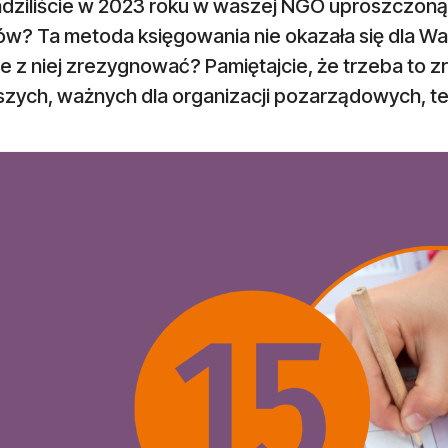
dziliście w 2023 roku w waszej NGO uproszczoną
w? Ta metoda księgowania nie okazała się dla Was
e z niej zrezygnować? Pamiętajcie, że trzeba to zr
szych, ważnych dla organizacji pozarządowych, 