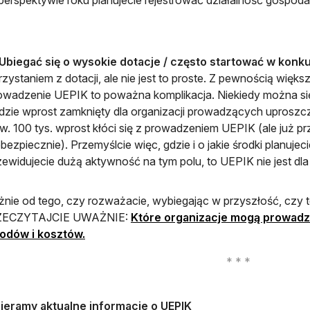
Ubiegać się o wysokie dotacje / często startować w konk
rzystaniem z dotacji, ale nie jest to proste. Z pewnością większ
owadzenie UEPIK to poważna komplikacja. Niekiedy można się 
dzie wprost zamknięty dla organizacji prowadzących uproszc
w. 100 tys. wprost kłóci się z prowadzeniem UEPIK (ale już prz
ebezpiecznie). Przemyślcie więc, gdzie i o jakie środki planujec
zewidujecie dużą aktywność na tym polu, to UEPIK nie jest dla
żnie od tego, czy rozważacie, wybiegając w przyszłość, czy t
RZECZYTAJCIE UWAŻNIE:
Które organizacje mogą prowadz
odów i kosztów.
ieramy aktualne informacje o UEPIK