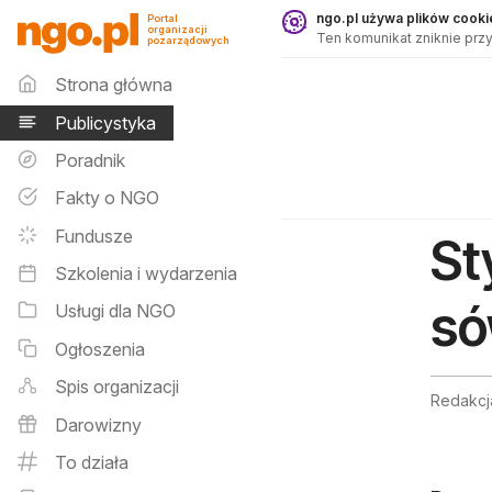
Publicystyka - ngo.pl
ngo.pl używa plików cookie
Portal
organizacji
Ten komunikat zniknie przy
pozarządowych
Menu główne
Strona główna
Publicystyka
Poradnik
Fakty o NGO
Fundusze
St
Szkolenia i wydarzenia
só
Usługi dla NGO
Ogłoszenia
Spis organizacji
Redakcj
Darowizny
To działa