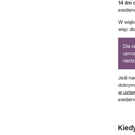
14 dni
ewidenc
W więks
więc dl
Dla o
upros
niedz
Jeśli n
dobrym 
w usta
ewidenc
Kied