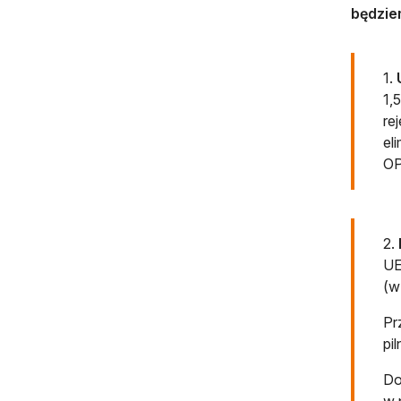
będzie
1.
1,
re
el
OP
2.
UE
(w
Pr
pi
Do
w 