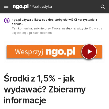
Publicystyka - ngo.pl
/ Publicystyka
ngo.pl używa plików cookies, żeby ułatwić Ci korzystanie z
serwisu
Ten komunikat zniknie przy Twojej następnej wizycie.
Dowiedz
się więcej o plikach cookies
Środki z 1,5% - jak
wydawać? Zbieramy
informacje