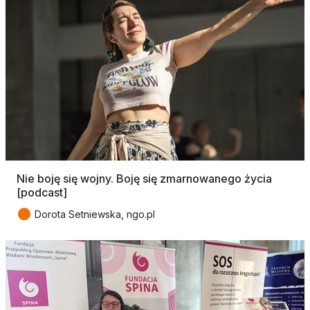
Nie boję się wojny. Boję się zmarnowanego życia
[podcast]
●
Dorota Setniewska, ngo.pl