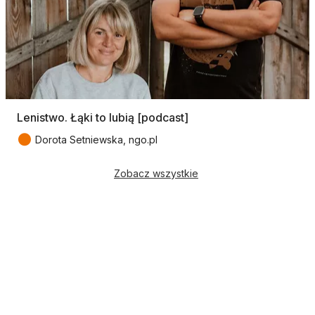
Lenistwo. Łąki to lubią [podcast]
●
Dorota Setniewska, ngo.pl
Zobacz wszystkie