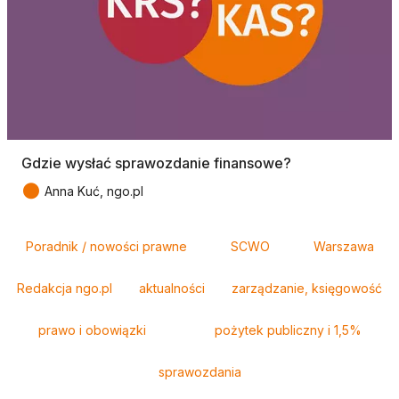
Gdzie wysłać sprawozdanie finansowe?
●
Anna Kuć, ngo.pl
Tagi
Poradnik / nowości prawne
SCWO
Warszawa
Redakcja ngo.pl
aktualności
zarządzanie, księgowość
prawo i obowiązki
pożytek publiczny i 1,5%
sprawozdania