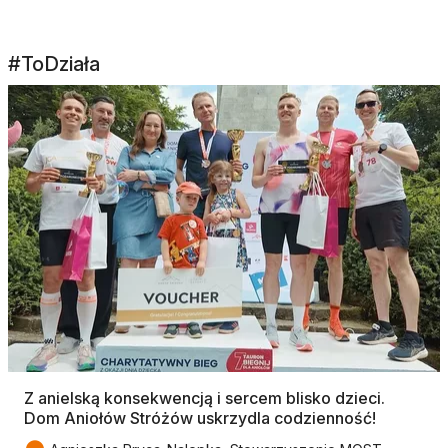
#ToDziała
Z anielską konsekwencją i sercem blisko dzieci.
Dom Aniołów Stróżów uskrzydla codzienność!