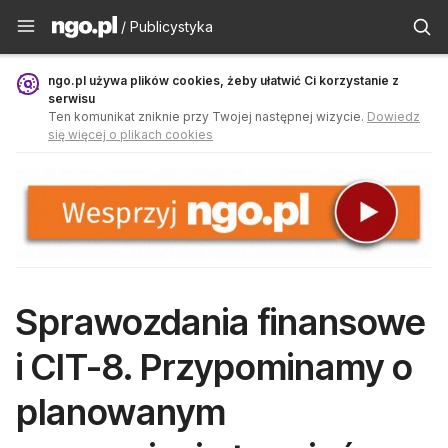
Publicystyka - ngo.pl
/ Publicystyka
ngo.pl używa plików cookies, żeby ułatwić Ci korzystanie z
serwisu
Ten komunikat zniknie przy Twojej następnej wizycie.
Dowiedz
się więcej o plikach cookies
Sprawozdania finansowe
i CIT-8. Przypominamy o
planowanym