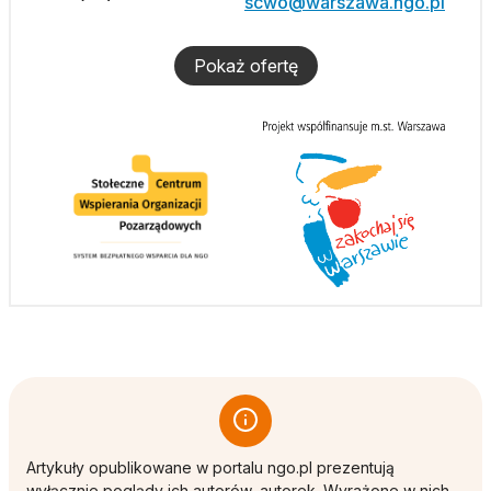
scwo@warszawa.ngo.pl
Pokaż ofertę
Artykuły opublikowane w portalu ngo.pl prezentują
wyłącznie poglądy ich autorów, autorek. Wyrażone w nich