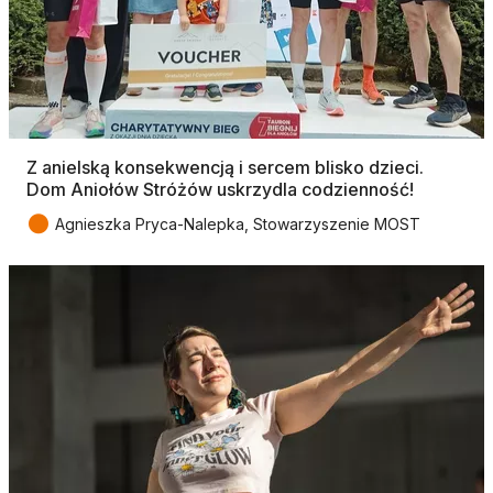
Z anielską konsekwencją i sercem blisko dzieci.
Dom Aniołów Stróżów uskrzydla codzienność!
●
Agnieszka Pryca-Nalepka, Stowarzyszenie MOST