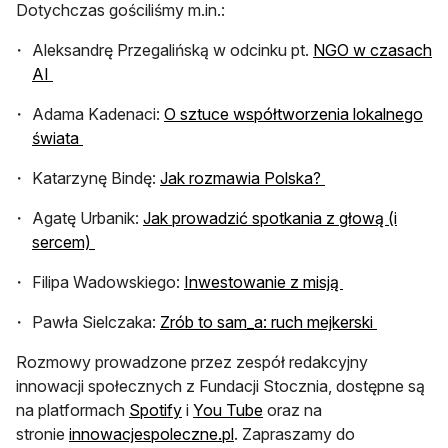
Dotychczas gościliśmy m.in.:
Aleksandrę Przegalińską w odcinku pt.
NGO w czasach
otwiera się w nowej karcie
AI
Adama Kadenaci:
O sztuce współtworzenia lokalnego
otwiera się w nowej karcie
świata
otwiera się w no
Katarzynę Bindę:
Jak rozmawia Polska?
Agatę Urbanik:
Jak prowadzić spotkania z głową (i
otwiera się w nowej karcie
sercem)
otwiera się w 
Filipa Wadowskiego:
Inwestowanie z misją
otwiera s
Pawła Sielczaka:
Zrób to sam_a: ruch mejkerski
Rozmowy prowadzone przez zespół redakcyjny
innowacji społecznych z Fundacji Stocznia, dostępne są
otwiera się w nowej karcie
otwiera się w nowej karci
na platformach
Spotify
i
You Tube
oraz na
otwiera się w nowej karcie
stronie
innowacjespoleczne.pl
. Zapraszamy do