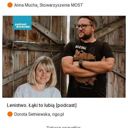
●
Anna Mucha, Stowarzyszenie MOST
Lenistwo. Łąki to lubią [podcast]
●
Dorota Setniewska, ngo.pl
Zobacz wszystkie