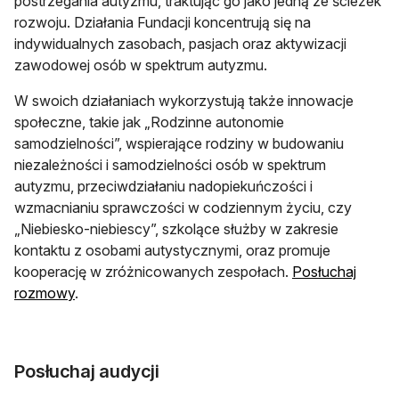
postrzegania autyzmu, traktując go jako jedną ze ścieżek
rozwoju. Działania Fundacji koncentrują się na
indywidualnych zasobach, pasjach oraz aktywizacji
zawodowej osób w spektrum autyzmu.
W swoich działaniach wykorzystują także innowacje
społeczne, takie jak „Rodzinne autonomie
samodzielności”, wspierające rodziny w budowaniu
niezależności i samodzielności osób w spektrum
autyzmu, przeciwdziałaniu nadopiekuńczości i
wzmacnianiu sprawczości w codziennym życiu, czy
„Niebiesko-niebiescy”, szkolące służby w zakresie
kontaktu z osobami autystycznymi, oraz promuje
kooperację w zróżnicowanych zespołach.
Posłuchaj
otwiera się w nowej karcie
rozmowy
.
Posłuchaj audycji