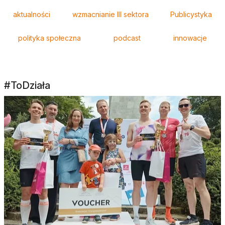
Tagi
aktualności
wzmacnianie III sektora
Publicystyka
polityka społeczna
podcast
innowacje
#ToDziała