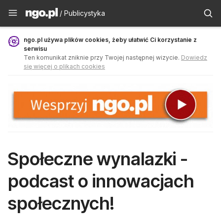
Publicystyka - ngo.pl
/ Publicystyka
ngo.pl używa plików cookies, żeby ułatwić Ci korzystanie z
serwisu
Ten komunikat zniknie przy Twojej następnej wizycie.
Dowiedz
się więcej o plikach cookies
Społeczne wynalazki -
podcast o innowacjach
społecznych!