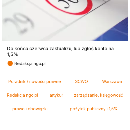
Do końca czerwca zaktualizuj lub zgłoś konto na
1,5%
●
Redakcja ngo.pl
Tagi
Poradnik / nowości prawne
SCWO
Warszawa
Redakcja ngo.pl
artykuł
zarządzanie, księgowość
prawo i obowiązki
pożytek publiczny i 1,5%