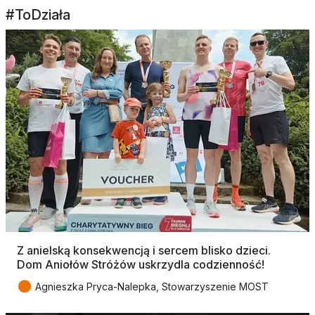
#ToDziała
Z anielską konsekwencją i sercem blisko dzieci.
Dom Aniołów Stróżów uskrzydla codzienność!
●
Agnieszka Pryca-Nalepka, Stowarzyszenie MOST