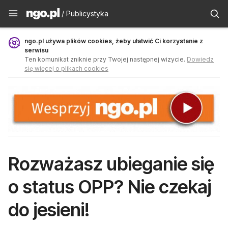
Publicystyka - ngo.pl
/ Publicystyka
ngo.pl używa plików cookies, żeby ułatwić Ci korzystanie z
serwisu
Ten komunikat zniknie przy Twojej następnej wizycie.
Dowiedz
się więcej o plikach cookies
Rozważasz ubieganie się
o status OPP? Nie czekaj
do jesieni!