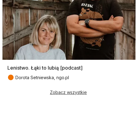
Lenistwo. Łąki to lubią [podcast]
●
Dorota Setniewska, ngo.pl
Zobacz wszystkie