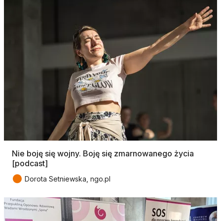
Nie boję się wojny. Boję się zmarnowanego życia
[podcast]
●
Dorota Setniewska, ngo.pl