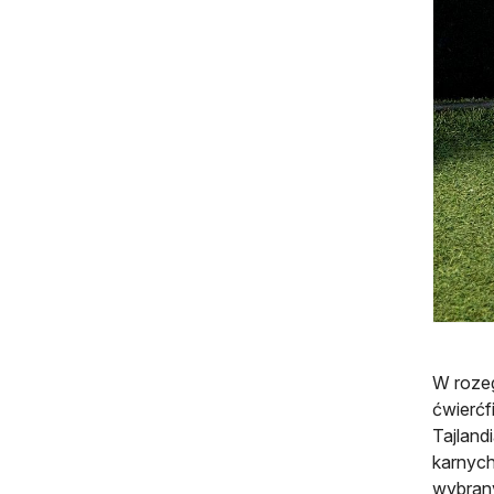
W rozeg
ćwierćf
Tajland
karnych
wybrany