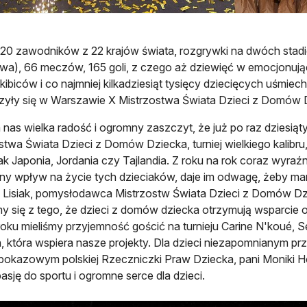
220 zawodników z 22 krajów świata, rozgrywki na dwóch sta
a), 66 meczów, 165 goli, z czego aż dziewięć w emocjonujący
 kibiców i co najmniej kilkadziesiąt tysięcy dziecięcych uśmie
yły się w Warszawie X Mistrzostwa Świata Dzieci z Domów D
a nas wielka radość i ogromny zaszczyt, że już po raz dziesi
stwa Świata Dzieci z Domów Dziecka, turniej wielkiego kalibru,
jak Japonia, Jordania czy Tajlandia. Z roku na rok coraz wyraź
ny wpływ na życie tych dzieciaków, daje im odwagę, żeby mar
 Lisiak, pomysłodawca Mistrzostw Świata Dzieci z Domów Dz
y się z tego, że dzieci z domów dziecka otrzymują wsparcie od 
oku mieliśmy przyjemność gościć na turnieju Carine N'koué, 
n, która wspiera nasze projekty. Dla dzieci niezapomnianym pr
okazowym polskiej Rzeczniczki Praw Dziecka, pani Moniki Ho
pasję do sportu i ogromne serce dla dzieci.