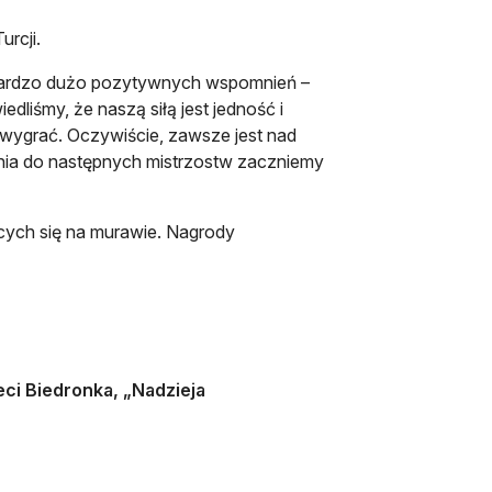
urcji.
 bardzo dużo pozytywnych wspomnień –
dliśmy, że naszą siłą jest jedność i
j wygrać. Oczywiście, zawsze jest nad
ania do następnych mistrzostw zaczniemy
cych się na murawie. Nagrody
ci Biedronka, „Nadzieja