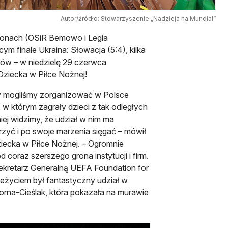
Autor/źródło: Stowarzyszenie „Nadzieja na Mundial”
dionach (OSiR Bemowo i Legia
m finale Ukraina: Słowacja (5:4), kilka
chów – w niedzielę 29 czerwca
ziecka w Piłce Nożnej!
ąty mogliśmy zorganizować w Polsce
 w którym zagrały dzieci z tak odległych
niej widzimy, że udział w nim ma
zyć i po swoje marzenia sięgać – mówił
iecka w Piłce Nożnej. – Ogromnie
coraz szerszego grona instytucji i firm.
Sekretarz Generalną UEFA Foundation for
zeżyciem był fantastyczny udział w
rna-Cieślak, która pokazała na murawie