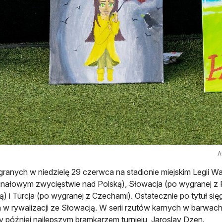
A
ranych w niedzielę 29 czerwca na stadionie miejskim Legii Wa
inałowym zwycięstwie nad Polską), Słowacja (po wygranej z F
ią) i Turcja (po wygranej z Czechami). Ostatecznie po tytuł się
 w rywalizacji ze Słowacją. W serii rzutów karnych w barwach 
 później najlepszym bramkarzem turnieju, Jaroslav Dzen.