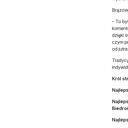
Brązowe
– To by
komento
dzięki 
czym pr
od jutra
Tradycy
indywid
Król st
Najlep
Najlep
Biedron
Najlep