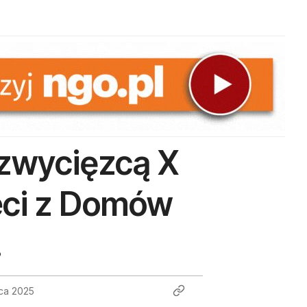
 zwycięzcą X
eci z Domów
!
ca 2025