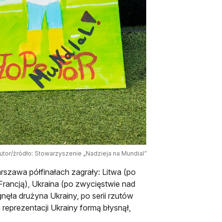
utor/źródło: Stowarzyszenie „Nadzieja na Mundial”
rszawa półfinałach zagrały: Litwa (po
rancją), Ukraina (po zwycięstwie nad
gnęła drużyna Ukrainy, po serii rzutów
reprezentacji Ukrainy formą błysnął,