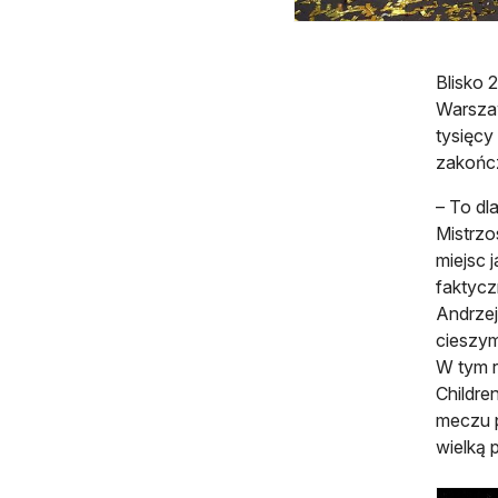
Blisko 
Warszaw
tysięcy
zakończ
– To dl
Mistrzo
miejsc 
faktycz
Andrzej
cieszym
W tym r
Childre
meczu p
wielką 