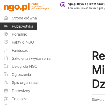
Publicystyka - ngo.pl
ngo.pl używa plików cookie
Portal
organizacji
Ten komunikat zniknie przy
pozarządowych
Menu główne
Strona główna
Publicystyka
Poradnik
Fakty o NGO
Fundusze
Re
Szkolenia i wydarzenia
Mi
Usługi dla NGO
Ogłoszenia
Dz
Spis organizacji
Darowizny
To działa
Stowarz