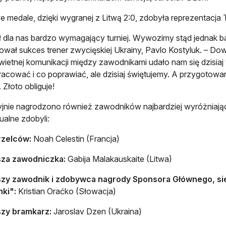
 medale, dzięki wygranej z Litwą 2:0, zdobyła reprezentacja T
ł dla nas bardzo wymagający turniej. Wywozimy stąd jednak
wał sukces trener zwycięskiej Ukrainy, Pavlo Kostyluk. – Dowie
świetnej komunikacji między zawodnikami udało nam się dzisia
acować i co poprawiać, ale dzisiaj świętujemy. A przygotow
. Złoto obliguje!
jnie nagrodzono również zawodników najbardziej wyróżniają
ualne zdobyli:
rzelców:
Noah Celestin (Francja)
sza zawodniczka:
Gabija Malakauskaite (Litwa)
szy zawodnik i zdobywca nagrody Sponsora Głównego, sie
ki":
Kristian Oraćko (Słowacja)
szy bramkarz:
Jaroslav Dzen (Ukraina)