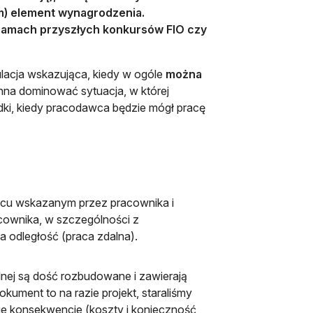
m) element wynagrodzenia.
w ramach przyszłych konkursów FIO czy
ulacja wskazująca, kiedy w ogóle
można
inna dominować sytuacja, w której
adki, kiedy pracodawca będzie mógł pracę
cu wskazanym przez pracownika i
cownika, w szczególności z
 odległość (praca zdalna).
nej są dość rozbudowane i zawierają
ument to na razie projekt, staraliśmy
nie konsekwencje (koszty i konieczność