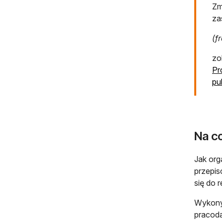
Zm
za
(f
zo
Pr
pu
Na c
Jak or
przepis
się do 
Wykony
pracoda