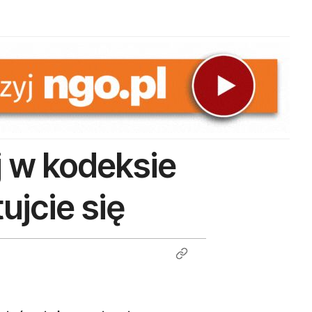
j w kodeksie
ujcie się