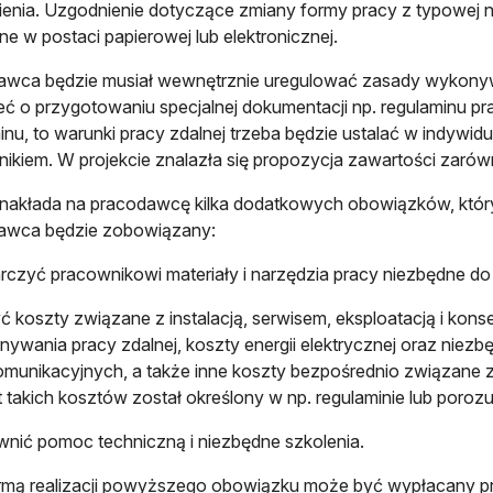
ienia. Uzgodnienie dotyczące zmiany formy pracy z typowej 
e w postaci papierowej lub elektronicznej.
wca będzie musiał wewnętrznie uregulować zasady wykonywa
ć o przygotowaniu specjalnej dokumentacji np. regulaminu prac
inu, to warunki pracy zdalnej trzeba będzie ustalać w indyw
ikiem. W projekcie znalazła się propozycja zawartości zarów
 nakłada na pracodawcę kilka dodatkowych obowiązków, który
awca będzie zobowiązany:
rczyć pracownikowi materiały i narzędzia pracy niezbędne d
ć koszty związane z instalacją, serwisem, eksploatacją i kon
ywania pracy zdalnej, koszty energii elektrycznej oraz niez
omunikacyjnych, a także inne koszty bezpośrednio związane z
 takich kosztów został określony w np. regulaminie lub poroz
nić pomoc techniczną i niezbędne szkolenia.
rmą realizacji powyższego obowiązku może być wypłacany p