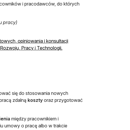
cowników i pracodawców, do których
tu pracy)
towych, opiniowania i konsultacji
otwiera się w nowej karcie
Rozwoju, Pracy i Technologii.
tować się do stosowania nowych
 pracą zdalną
koszty
oraz przygotować
ienia
między pracownikiem i
iu umowy o pracę albo w trakcie