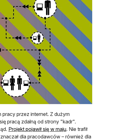
 pracy przez internet. Z dużym
ę pracą zdalną od strony "kadr".
otwiera się w nowej karcie
ząd.
Projekt pojawił się w maju
. Nie trafił
 oznaczał dla pracodawców – również dla