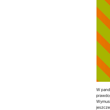
W pande
prawdop
Wymusi 
jeszcze