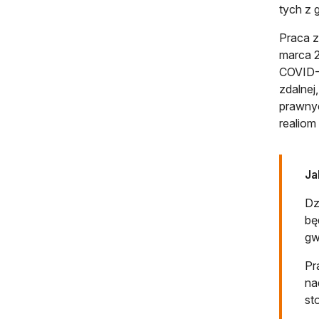
tych z 
Praca z
marca 2
COVID-1
zdalnej
prawnyc
realiom
Ja
Dz
bę
gw
Pr
na
st