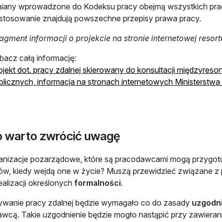
iany wprowadzone do Kodeksu pracy obejmą wszystkich pra
stosowanie znajdują powszechne przepisy prawa pracy.
ragment informacji o projekcie na stronie internetowej resor
bacz całą informację:
ojekt dot. pracy zdalnej skierowany do konsultacji międzyresor
blicznych, informacja na stronach internetowych Ministerstwa 
o warto zwrócić uwagę
ganizacje pozarządowe, które są pracodawcami mogą przygo
ów, kiedy wejdą one w życie? Muszą przewidzieć związane z
realizacji określonych
formalności
.
wanie pracy zdalnej będzie wymagało co do zasady
uzgodn
wcą. Takie uzgodnienie będzie mogło nastąpić przy zawieran