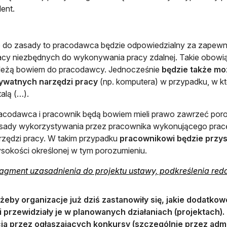
ent.
 do zasady to pracodawca będzie odpowiedzialny za zapewnie
acy niezbędnych do wykonywania pracy zdalnej. Takie obowią
leżą bowiem do pracodawcy. Jednocześnie
będzie także mo
ywatnych narzędzi pracy
(np. komputera) w przypadku, w kt
talą (…).
acodawca i pracownik będą bowiem mieli prawo zawrzeć porozu
sady wykorzystywania przez pracownika wykonującego pracę
rzędzi pracy. W takim przypadku
pracownikowi będzie przys
sokości określonej w tym porozumieniu.
ragment uzasadnienia do projektu ustawy, podkreślenia red
żeby organizacje już dziś zastanowiły się, jakie dodatko
i przewidziały je w planowanych działaniach (projektach)
ia przez ogłaszających konkursy (szczególnie przez admin