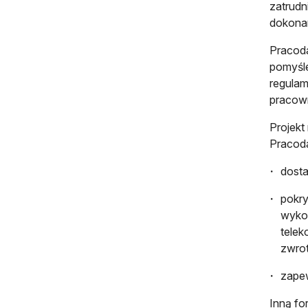
zatrudn
dokonan
Pracoda
pomyśle
regulam
pracown
Projekt
Pracod
dosta
pokry
wykon
telek
zwrot
zapew
Inną fo