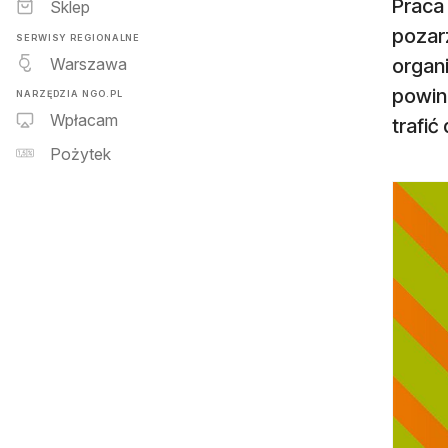
Praca 
Sklep
pozar
SERWISY REGIONALNE
Warszawa
organ
powin
NARZĘDZIA NGO.PL
Wpłacam
trafić
Pożytek