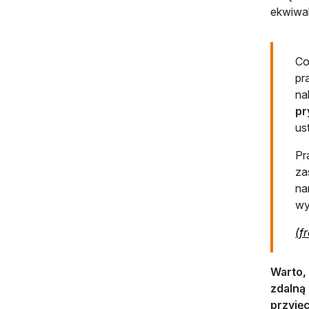
ekwiwal
Co
pr
na
pr
us
Pr
za
na
wy
(f
Warto, 
zdalną 
przyjęc