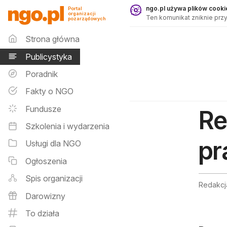
Publicystyka - ngo.pl
ngo.pl używa plików cookie
Portal
organizacji
Ten komunikat zniknie przy
pozarządowych
Menu główne
Strona główna
Publicystyka
Poradnik
Fakty o NGO
Fundusze
Re
Szkolenia i wydarzenia
pr
Usługi dla NGO
Ogłoszenia
Spis organizacji
Redakcj
Darowizny
To działa