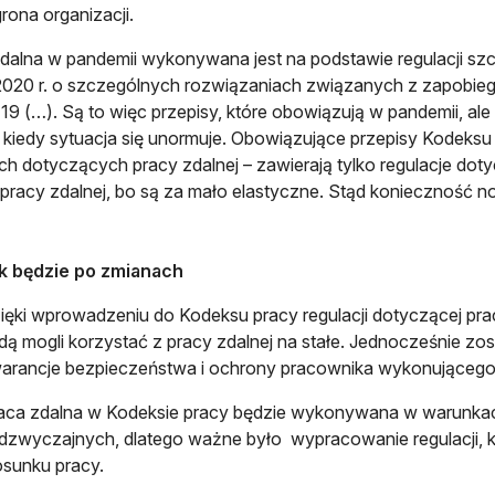
grona organizacji.
dalna w pandemii wykonywana jest na podstawie regulacji szcz
020 r. o szczególnych rozwiązaniach związanych z zapobieg
9 (…). Są to więc przepisy, które obowiązują w pandemii, ale
, kiedy sytuacja się unormuje. Obowiązujące przepisy Kodeksu
h dotyczących pracy zdalnej – zawierają tylko regulacje doty
 pracy zdalnej, bo są za mało elastyczne. Stąd konieczność 
k będzie po zmianach
ięki wprowadzeniu do Kodeksu pracy regulacji dotyczącej pr
dą mogli korzystać z pracy zdalnej na stałe. Jednocześnie z
arancje bezpieczeństwa i ochrony pracownika wykonującego 
aca zdalna w Kodeksie pracy będzie wykonywana w warunkac
dzwyczajnych, dlatego ważne było wypracowanie regulacji, k
osunku pracy.