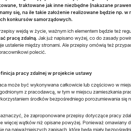
ikowane, traktowane jak inne niezbędne (nakazane prawe
namy się, na ile takie założenie realizowane będzie np. 
ch konkursów samorządowych.
rzepisy wejdą w życie, ważnym ich elementem będzie też reg
ać pracę zdalną
. Jak już napisano wyżej, co do zasady pow
je ustalenie między stronami. Ale przepisy omówią też przyp
pracownikowi polecić.
finicja pracy zdalnej w projekcie ustawy
aca może być wykonywana całkowicie lub częściowo w miejs
godnionym z pracodawcą, w tym w miejscu zamieszkania pra
korzystaniem środków bezpośredniego porozumiewania się na
aznaczyć, że zaproponowane przepisy dotyczące pracy zdal
e więcej wątków niż opisane powyżej. Ponieważ omawiany dok
się na najważniejszych zapisach, które będą miały bezpośred