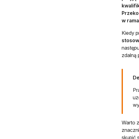
kwalif
Przeko
w rama
Kiedy p
stosow
następu
zdalną 
De
Pr
uz
wy
Warto z
znaczni
skupić 