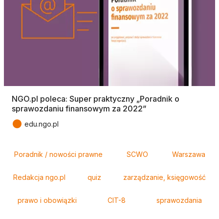
NGO.pl poleca: Super praktyczny „Poradnik o
sprawozdaniu finansowym za 2022”
●
edu.ngo.pl
Tagi
Poradnik / nowości prawne
SCWO
Warszawa
Redakcja ngo.pl
quiz
zarządzanie, księgowość
prawo i obowiązki
CIT-8
sprawozdania