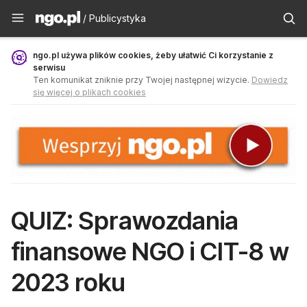
Publicystyka - ngo.pl
/ Publicystyka
ngo.pl używa plików cookies, żeby ułatwić Ci korzystanie z
serwisu
Ten komunikat zniknie przy Twojej następnej wizycie.
Dowiedz
się więcej o plikach cookies
QUIZ: Sprawozdania
finansowe NGO i CIT-8 w
2023 roku