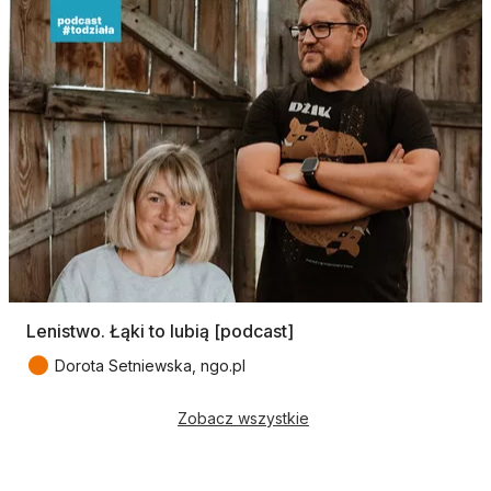
Lenistwo. Łąki to lubią [podcast]
●
Dorota Setniewska, ngo.pl
Zobacz wszystkie