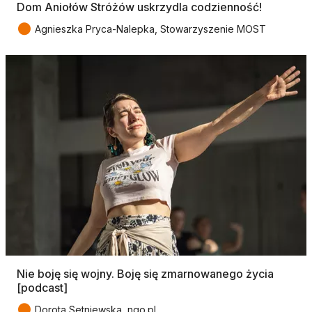
Dom Aniołów Stróżów uskrzydla codzienność!
●
Agnieszka Pryca-Nalepka, Stowarzyszenie MOST
Nie boję się wojny. Boję się zmarnowanego życia
[podcast]
●
Dorota Setniewska, ngo.pl