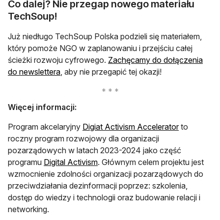
Co dalej? Nie przegap nowego materiału
TechSoup!
Już niedługo TechSoup Polska podzieli się materiałem,
który pomoże NGO w zaplanowaniu i przejściu całej
ścieżki rozwoju cyfrowego.
Zachęcamy do dołączenia
otwiera się w nowej karcie
do newslettera
, aby nie przegapić tej okazji!
Więcej informacji:
otwiera się
Program akcelaryjny
Digiat Activism Accelerator
to
roczny program rozwojowy dla organizacji
pozarządowych w latach 2023-2024 jako część
otwiera się w nowej karcie
programu
Digital Activism
. Głównym celem projektu jest
wzmocnienie zdolności organizacji pozarządowych do
przeciwdziałania dezinformacji poprzez: szkolenia,
dostęp do wiedzy i technologii oraz budowanie relacji i
networking.