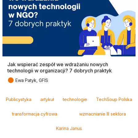
Jak wspierać zespół we wdrażaniu nowych
technologii w organizacji? 7 dobrych praktyk
●
Ewa Patyk, GFIS
Tagi
Publicystyka
artykuł
technologie
TechSoup Polska
transformacja cyfrowa
wzmacnianie III sektora
Karina Janus