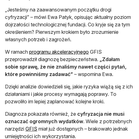
„Jesteśmy na zaawansowanym początku drogi
cyfryzacji” – mówi Ewa Patyk, opisując aktualny poziom
dojrzałości technologicznej fundacji. Co kryje się za tym
określeniem? Pierwszym krokiem było zrozumienie
własnych potrzeb i zagrożeń.
otwiera się w nowej ka
W ramach
programu akceleracyjnego
GFIS
przeprowadził diagnozę bezpieczeństwa.
„Zdałam
sobie sprawę, że nie znaliśmy nawet części pytań,
które powinniśmy zadawać”
– wspomina Ewa.
Dzięki analizie dowiedzieli się, jakie ryzyka wiążą się z ich
działaniami i jakie procesy wymagają poprawy. To
pozwoliło im lepiej zaplanować kolejne kroki.
Diagnoza pokazała również, że
cyfryzacja nie musi
oznaczać ogromnych wydatków
. Wiele z potrzebnych
otwiera się w nowej karcie
narzędzi
GFIS
miał już dostępnych – brakowało jednak
umiejętności ich wykorzystania.