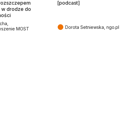
rozszczepem
[podcast]
 w drodze do
ności
cha,
●
Dorota Setniewska, ngo.pl
yszenie MOST