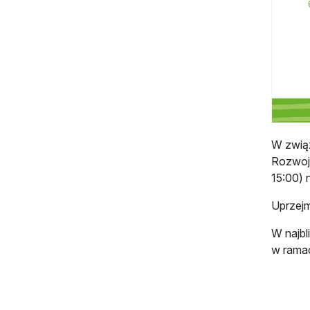
W zwią
Rozwoju
15:00) 
Uprzejm
W najbl
w ramac