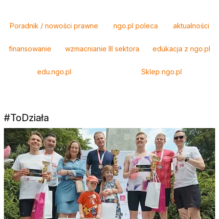
Tagi
Poradnik / nowości prawne
ngo.pl poleca
aktualności
finansowanie
wzmacnianie III sektora
edukacja z ngo.pl
edu.ngo.pl
Sklep ngo.pl
#ToDziała