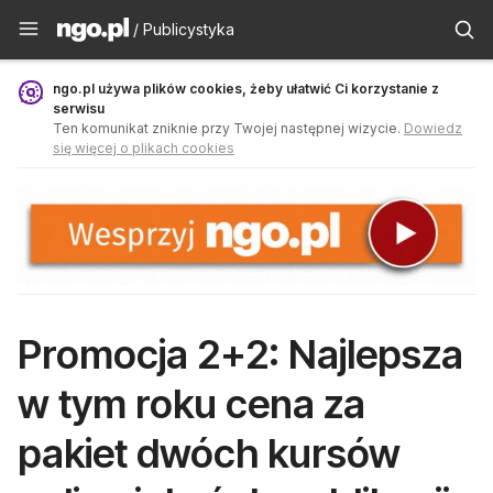
Publicystyka - ngo.pl
/ Publicystyka
ngo.pl używa plików cookies, żeby ułatwić Ci korzystanie z
serwisu
Ten komunikat zniknie przy Twojej następnej wizycie.
Dowiedz
się więcej o plikach cookies
Promocja 2+2: Najlepsza
w tym roku cena za
pakiet dwóch kursów