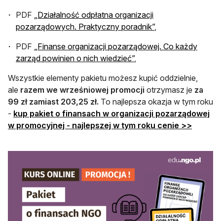
PDF
„Działalność odpłatna organizacji
pozarządowych. Praktyczny poradnik”
,
PDF
„Finanse organizacji pozarządowej. Co każdy
zarząd powinien o nich wiedzieć”
,
Wszystkie elementy pakietu możesz kupić oddzielnie,
ale
razem we wrześniowej promocji
otrzymasz je
za
99 zł zamiast 203,25 zł.
To najlepsza okazja w tym roku
-
kup pakiet o finansach w organizacji pozarządowej
otwiera 
w promocyjnej - najlepszej w tym roku cenie >>