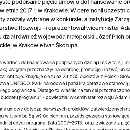
yste podpisanie pięciu umów o dofinansowanie pr
kwietnia 2017 r. w Krakowie. W ceremonii uczestnicz
ty zostały wybrane w konkursie, a Instytucję Zar
terstwo Rozwoju - reprezentował wiceminister A
 udział również wojewoda małopolski Józef Pilch o
ckiej w Krakowie Ivan Škorupa.
 wartość dofinansowania podpisanych dzisiaj umów to 4,1 mili
jaką program przeznaczył na ochronę, promocję i rozwój unikal
zar obfituje. Znajduje się tu aż 23 z 35 obiektów z Polski i Sł
ctwa UNESCO. Parki narodowe i parki krajobrazowe stanowią 
iego pogranicza. Dlatego to właśnie na ten cel przeznaczono b
budżetu programu" - powiedział wiceminister rozwoju Adam
ne umowy dotyczą pierwszych projektów, zatwierdzonych na
u w lutym br. Są wśród nich m.in. przedsięwzięcia stanowiąc
edniej edycji programu (lata 2007–2013) oraz związane z pięć
ickiego na Orawie i na Śląsku. Program przyczyni się do p