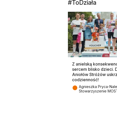
#ToDziała
Z anielską konsekwenc
sercem blisko dzieci.
Aniołów Stróżów uskr
codzienność!
●
Agnieszka Pryca-Nal
Stowarzyszenie MOS