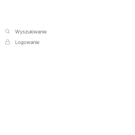
Wyszukiwarka i logowanie
Wyszukiwanie
Logowanie