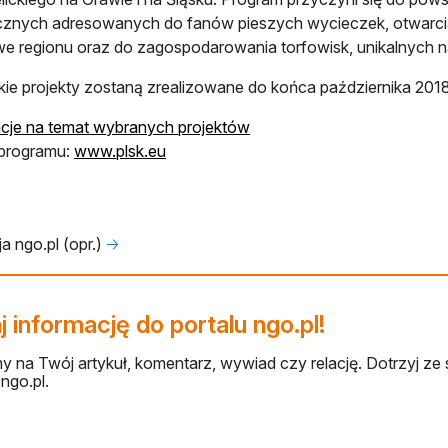
ycznych adresowanych do fanów pieszych wycieczek, otwarc
we regionu oraz do zagospodarowania torfowisk, unikalnych n
ie projekty zostaną zrealizowane do końca października 2018
cje na temat wybranych projektów
 programu:
www.plsk.eu
a ngo.pl (opr.)
🡢
 informację do portalu ngo.pl!
 na Twój artykuł, komentarz, wywiad czy relację. Dotrzyj ze 
ngo.pl.