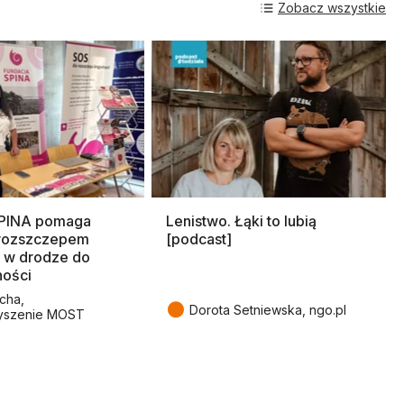
Zobacz wszystkie
SPINA pomaga
Lenistwo. Łąki to lubią
rozszczepem
[podcast]
 w drodze do
ności
cha,
●
Dorota Setniewska, ngo.pl
yszenie MOST