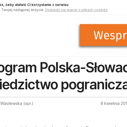
s, żeby ułatwić Ci korzystanie z serwisu
 Twojej następnej wizycie.
Dowiedz się więcej o plikach cookies
ogram Polska-Słowac
iedzictwo pogranicz
Wasilewska (opr.)
8 kwietnia 20