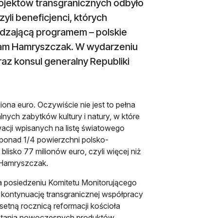
ojektów transgranicznych odbyło
yli beneficjenci, których
ządzającą programem – polskie
dam Hamryszczak. W wydarzeniu
raz konsul generalny Republiki
ona euro. Oczywiście nie jest to pełna
nych zabytków kultury i natury, w które
owacji wpisanych na listę światowego
ponad 1/4 powierzchni polsko-
lisko 77 milionów euro, czyli więcej niż
 Hamryszczak.
 posiedzeniu Komitetu Monitorującego
e kontynuację transgranicznej współpracy
setną rocznicą reformacji kościoła
owstania nowoczesnych produktów