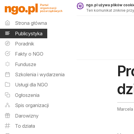
Publicystyka - ngo.pl
ngo.pl używa plików cookie
Portal
organizacji
Ten komunikat zniknie przy
pozarządowych
Menu główne
Strona główna
Publicystyka
Poradnik
Fakty o NGO
Fundusze
Pr
Szkolenia i wydarzenia
dz
Usługi dla NGO
Ogłoszenia
Spis organizacji
Marcela 
Darowizny
To działa