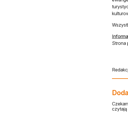
turyst
kulturo
Wszystk
Informa
Strona
Redakcj
Dodaj
Czekamy
czytają 