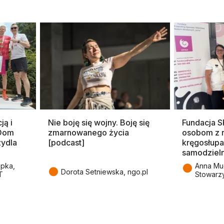
ją i
Nie boję się wojny. Boję się
Fundacja 
 Dom
zmarnowanego życia
osobom z 
zydla
[podcast]
kręgosłupa
samodziel
●
epka,
Anna Mu
●
Dorota Setniewska, ngo.pl
T
Stowarz