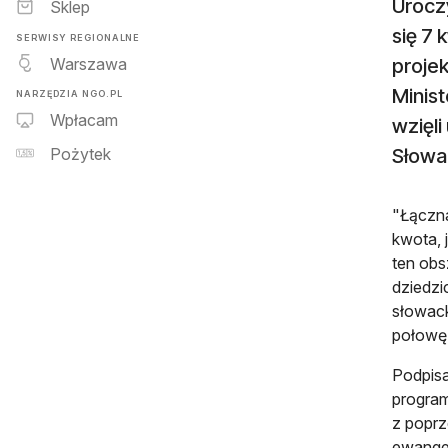
Urocz
Sklep
się 7 
SERWISY REGIONALNE
Warszawa
projek
Minis
NARZĘDZIA NGO.PL
Wpłacam
wzięli
Słowa
Pożytek
"Łączna
kwota, 
ten obs
dziedzi
słowack
połowę 
Podpisa
program
z poprz
ewangel