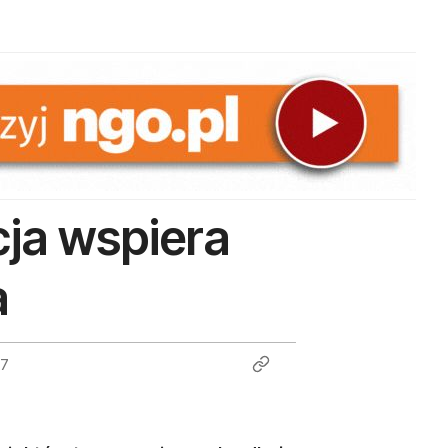
ja wspiera
a
17