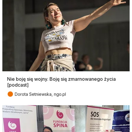
Nie boję się wojny. Boję się zmarnowanego życia
[podcast]
●
Dorota Setniewska, ngo.pl