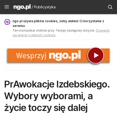
Publicystyka - ngo.pl
/ Publicystyka
ngo.pl używa plików cookies, żeby ułatwić Ci korzystanie z
serwisu
Ten komunikat zniknie przy Twojej następnej wizycie.
Dowiedz
się więcej o plikach cookies
PrAwokacje Izdebskiego.
Wybory wyborami, a
życie toczy się dalej