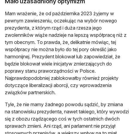
Mało uzasadniony optymizm
Mam wrażenie, że od października 2023 żyjemy w
pewnym zawieszeniu, oczekując na wybór nowego
prezydenta, z którym rząd i duża rzesza jego
zwolenników wiąże nadzieje na lepszą współpracę niż z
tym obecnym. To prawda, że, delikatnie mówiąc, tej
współpracy nie można było do tej pory określić jako
harmonijnej. Prezydent blokował lub zapowiedział, że
będzie blokował wiele inicjatyw zmierzających do
poprawy stanu praworządności w Polsce.
Najprawdopodobniej zablokowałby również projekty
dotyczące liberalizacji aborcji, czy wprowadzenia
związków partnerskich.
Tyle, że nie mamy żadnego powodu sądzić, by zmiana
na stanowisku prezydenta, nawet takiego, który wywodzi
się z obozu rządzącego coś w tych ostatnich dwóch
sprawach zmieni. Ani rząd, ani parlament nie przyjął
stosownych przepisów, a większy wpływ na to miał