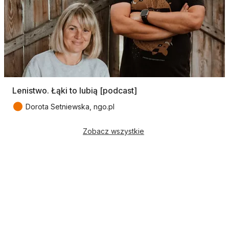
Lenistwo. Łąki to lubią [podcast]
●
Dorota Setniewska, ngo.pl
Zobacz wszystkie