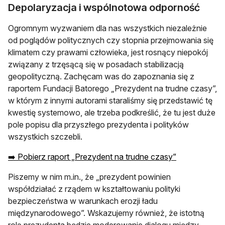
Depolaryzacja i wspólnotowa odporność
Ogromnym wyzwaniem dla nas wszystkich niezależnie
od poglądów politycznych czy stopnia przejmowania się
klimatem czy prawami człowieka, jest rosnący niepokój
związany z trzęsącą się w posadach stabilizacją
geopolityczną. Zachęcam was do zapoznania się z
raportem Fundacji Batorego „Prezydent na trudne czasy”,
w którym z innymi autorami staraliśmy się przedstawić tę
kwestię systemowo, ale trzeba podkreślić, że tu jest duże
pole popisu dla przyszłego prezydenta i polityków
wszystkich szczebli.
➡️ Pobierz raport „Prezydent na trudne czasy”
Piszemy w nim m.in., że „prezydent powinien
współdziałać z rządem w kształtowaniu polityki
bezpieczeństwa w warunkach erozji ładu
międzynarodowego”. Wskazujemy również, że istotną
rolą prezydenta będzie moderowanie dialogu między