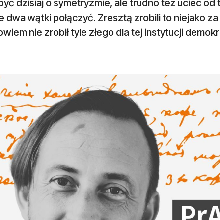
być dzisiaj o symetryzmie, ale trudno też uciec o
e dwa wątki połączyć. Zresztą zrobili to niejako za 
owiem nie zrobił tyle złego dla tej instytucji demok