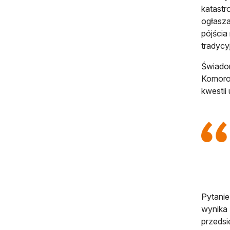
katastr
ogłasza
pójścia
tradycy
Świadom
Komorow
kwestii
Pytanie
wynika 
przedsi