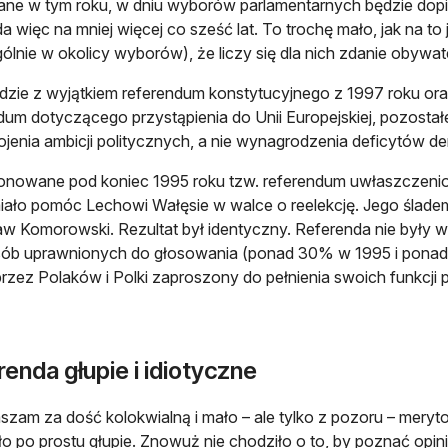
ne w tym roku, w dniu wyborów parlamentarnych będzie dop
a więc na mniej więcej co sześć lat. To trochę mało, jak na to 
ólnie w okolicy wyborów), że liczy się dla nich zdanie obywate
zie z wyjątkiem referendum konstytucyjnego z 1997 roku o
dum dotyczącego przystąpienia do Unii Europejskiej, pozostał
jenia ambicji politycznych, a nie wynagrodzenia deficytów de
onowane pod koniec 1995 roku tzw. referendum uwłaszczeni
iało pomóc Lechowi Wałęsie w walce o reelekcję. Jego śladem
aw Komorowski. Rezultat był identyczny. Referenda nie były wi
ób uprawnionych do głosowania (ponad 30% w 1995 i ponad 
przez Polaków i Polki zaproszony do pełnienia swoich funkcji pr
enda głupie i idiotyczne
szam za dość kolokwialną i mało – ale tylko z pozoru – meryt
ło po prostu głupie. Znowuż nie chodziło o to, by poznać opin