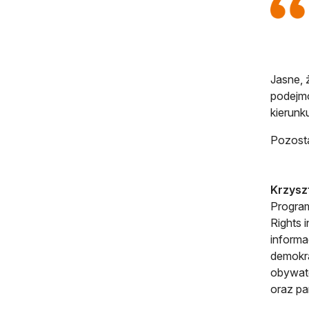
Jasne, 
podejmo
kierunk
Pozosta
Krzysz
Program
Rights 
informa
demokra
obywatel
oraz pa