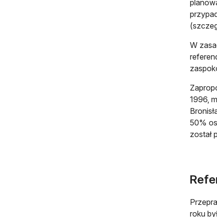
planowa
przypad
(szczeg
W zasad
referen
zaspoko
Zaprop
1996, m
Bronisł
50% os
został 
Refer
Przepra
roku by