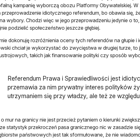
ofalną kampanię wyborczą obozu Platformy Obywatelskiej. W 
 przeprowadzenie idiotycznego referendum, bo obawia się, że j
 na wybory. Chodzi więc w jego przeprowadzeniu jedynie o to, 
jnie podzielić społeczeństwo jeszcze głębiej.
ie dokonuję rozróżnienia oceny tych referendów na głupie i id
ski chciał je wykorzystać do zwycięstwa w drugiej turze, to 
 ustrojowych, takich jak finansowanie polityki czy sposób wyb
Referendum Prawa i Sprawiedliwości jest idiotycz
przemawia za nim prywatny interes polityków 
utrzymaniem się przy władzy, ale też ze względ
 o mur na granicy nie jest przecież pytaniem o kierunki zwięks
ze statystyk przekroczeń pasa granicznego nic w zasadzie się
ębiorstw państwowych jest tak sformułowane, że nie wiadom