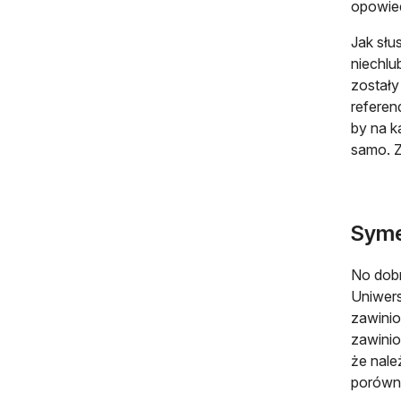
opowie
Jak słu
niechlu
zostały
referen
by na k
samo. Z
Syme
No dobr
Uniwers
zawinio
zawinio
że nale
porówn