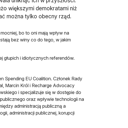
ala uniknąć ich w przyszłości.
dużo większymi demokratami niż
ać można tylko obecny rząd.
mocniej, bo to oni mają wpływ na
stają bez winy co do tego, w jakim
 głupich i idiotycznych referendów.
en Spending EU Coalition. Członek Rady
l, Marcin Król i Recharge Advocacy
skiego i specjalizuje się w dostępie do
 publicznego oraz wpływie technologii na
iędzy administracją publiczną a
ii, administracji publicznej, korupcji