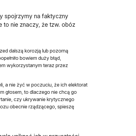
y spojrzymy na faktyczny
le to nie znaczy, że tzw. obóz
zed dalszą korozją lub pozorną
pełniło bowiem duży błąd,
nsem wykorzystanym teraz przez
, a nie żyć w poczuciu, że ich elektorat
zym głosem, to dlaczego nie chcą go
pytanie, czy ukrywanie krytycznego
bozu obecnie rządzącego, spieszę