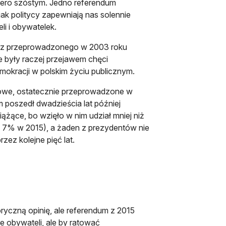
iero szóstym. Jedno referendum
jak politycy zapewniają nas solennie
li i obywatelek.
raz przeprowadzonego w 2003 roku
e były raczej przejawem chęci
mokracji w polskim życiu publicznym.
owe, ostatecznie przeprowadzone w
 poszedł dwadzieścia lat później
ążące, bo wzięło w nim udział mniej niż
7% w 2015), a żaden z prezydentów nie
zez kolejne pięć lat.
oryczną opinię, ale referendum z 2015
ie obywateli, ale by ratować