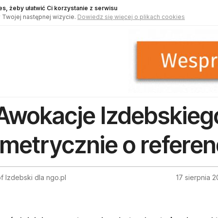
s, żeby ułatwić Ci korzystanie z serwisu
 Twojej następnej wizycie.
Dowiedz się więcej o plikach cookies
Awokacje Izdebskieg
metrycznie o refere
f Izdebski dla ngo.pl
17 sierpnia 