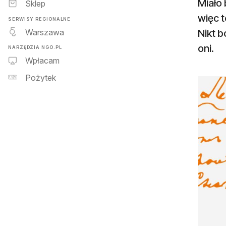
Miało 
Sklep
więc t
SERWISY REGIONALNE
Warszawa
Nikt b
oni.
NARZĘDZIA NGO.PL
Wpłacam
Pożytek