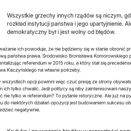
Wszystkie grzechy innych rządów są niczym, gd
rozkład instytucji państwa i jego upartyjnienie. A
demokratyczny był i jest wolny od błędów.
ażanie ich powoduje, że nie będziemy się w stanie obronić pr
wą państwa prawa. Środowisko Bronisława Komorowskiego po
entalizując referendum w 2015 roku, a który stał się precede
wa Kaczyńskiego na własne potrzeby.
y wszystkich opcji powinni więc czuć presję ze strony obywateli
n ich tylko chwalić. Jeśli politycy są niby zainteresowani nas
ć nie tylko w referendum? To pytanie retoryczne. Ale już na 
u do niektórych działań opozycji jest budowaniem sukcesu o
edzieć negatywnie.