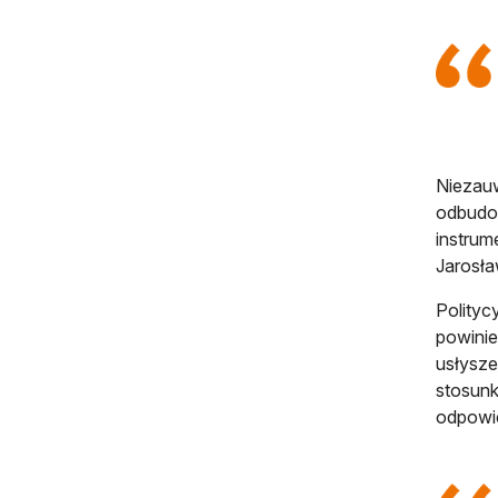
Niezauw
odbudo
instrum
Jarosła
Polityc
powinie
usłysze
stosunk
odpowi