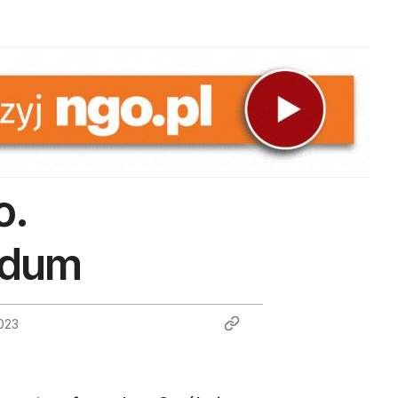
o.
ndum
2023