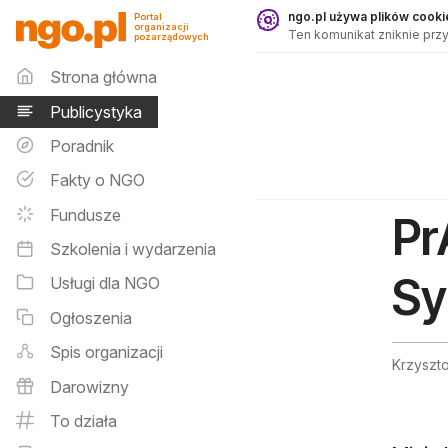
Publicystyka - ngo.pl
ngo.pl używa plików cookie
Portal
organizacji
Ten komunikat zniknie przy
pozarządowych
Menu główne
Strona główna
Publicystyka
Poradnik
Fakty o NGO
Fundusze
Pr
Szkolenia i wydarzenia
Sy
Usługi dla NGO
Ogłoszenia
Spis organizacji
Krzyszto
Darowizny
To działa