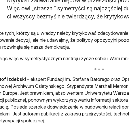
Krytyka i zauważanie błędów w przeszłości pozw
Więc owi „straszni” symetryści są najczęściej 
ci wszyscy bezmyślnie twierdzący, że krytykow
że tych, którzy są u władzy należy krytykować zdecydowanie 
wanie decyzji, ale nie udawajmy, że politycy opozycyjni pozo
u rozwinęła się nasza demokracja.
jąc więc w symetrystycznym nastroju życzę sobie i Wam mniej
tof Izdebski
– ekspert Fundacji im. Stefana Batorego oraz Op
owej Archiwum Osiatyńskiego. Stypendysta Marshall Memoria
in Europe. Jest prawnikiem, absolwentem Uniwersytetu Warszaw
cji publicznej, ponownym wykorzystywaniu informacji sektora
cję. Posiada szerokie doświadczenie w budowaniu relacji pom
ami. Jest autorem publikacji z zakresu przejrzystości, technolog
rtycypacji społecznej.