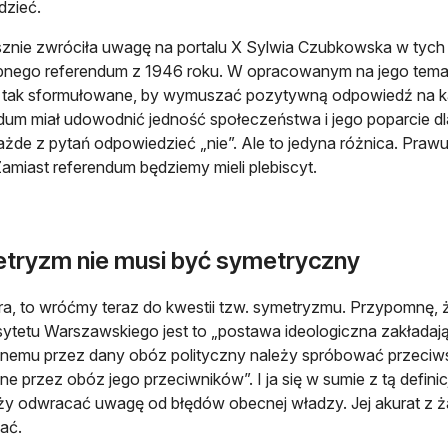
dzieć.
sznie zwróciła uwagę na portalu X Sylwia Czubkowska w tyc
bnego referendum z 1946 roku. W opracowanym na jego temat 
 tak sformułowane, by wymuszać pozytywną odpowiedź na ka
dum miał udowodnić jedność społeczeństwa i jego poparcie dl
ażde z pytań odpowiedzieć „nie”. Ale to jedyna różnica. Prawu
amiast referendum będziemy mieli plebiscyt.
tryzm nie musi być symetryczny
a, to wróćmy teraz do kwestii tzw. symetryzmu. Przypomnę
ytetu Warszawskiego jest to „postawa ideologiczna zakłada
nemu przez dany obóz polityczny należy spróbować przeciw
ne przez obóz jego przeciwników”. I ja się w sumie z tą definic
ży odwracać uwagę od błędów obecnej władzy. Jej akurat z ż
ać.