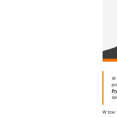
W 
pr
Pr
sp
W tzw. 