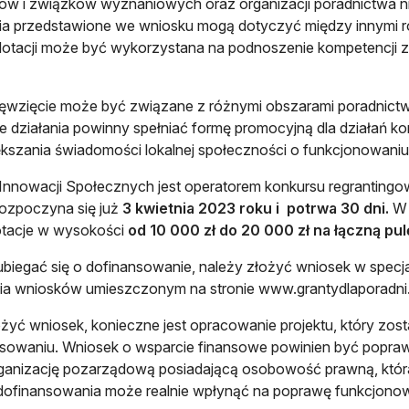
ów i związków wyznaniowych oraz organizacji poradnictwa n
ia przedstawione we wniosku mogą dotyczyć między innymi roz
dotacji może być wykorzystana na podnoszenie kompetencji
ęwzięcie może być związane z różnymi obszarami poradnictw
e działania powinny spełniać formę promocyjną dla działań kon
kszania świadomości lokalnej społeczności o funkcjonowaniu
 Innowacji Społecznych jest operatorem konkursu regrantingo
ozpoczyna się już
3 kwietnia 2023 roku i potrwa 30 dni.
W 
otacje w wysokości
od 10 000 zł do 20 000 zł na łączną pu
biegać się o dofinansowanie, należy złożyć wniosek w spec
ia wniosków umieszczonym na stronie www.grantydlaporadni.
żyć wniosek, konieczne jest opracowanie projektu, który zos
sowaniu. Wniosek o wsparcie finansowe powinien być poprawn
rganizację pozarządową posiadającą osobowość prawną, która
ofinansowania może realnie wpłynąć na poprawę funkcjonowa