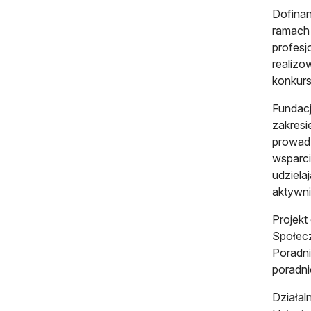
Dofinan
ramach 
profesj
realiz
konkurs
Fundac
zakresi
prowad
wsparci
udziela
aktywni
Projekt
Społec
Poradni
poradni
Działal