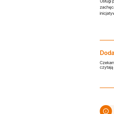
Usługi 
zachęca
inicjaty
Dodaj
Czekamy
czytają 