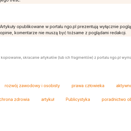
Artykuły opublikowane w portalu ngo.pl prezentują wyłącznie pogl
opinie, komentarze nie muszą być tożsame z poglądami redakcji.
 kopiowanie, skracanie artykułów (lub ich fragmentów) z portalu ngo.pl wym
rozwój zawodowy i osobisty
prawa człowieka
aktywn
chrona zdrowia
artykuł
Publicystyka
poradnictwo o