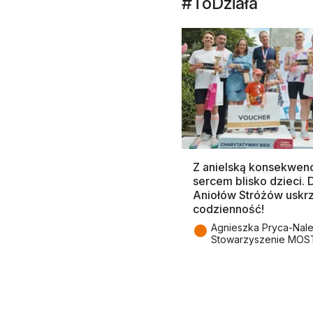
#ToDziała
Z anielską konsekwenc
sercem blisko dzieci.
Aniołów Stróżów uskr
codzienność!
●
Agnieszka Pryca-Nal
Stowarzyszenie MOS