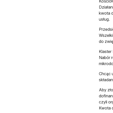
Kościoł
Działan
kwota 
usług.
Przedsi
Wszelki
do zwię
Klaster
Nabór r
mikrod
Chcąc u
składan
Aby zło
dofinan
czyli o
Kwota d