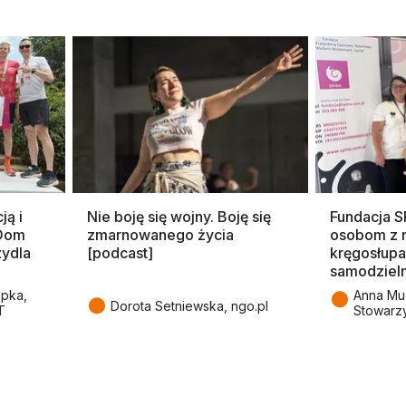
ją i
Nie boję się wojny. Boję się
Fundacja 
 Dom
zmarnowanego życia
osobom z 
zydla
[podcast]
kręgosłupa
samodziel
●
epka,
Anna Mu
●
Dorota Setniewska, ngo.pl
T
Stowarz