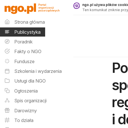
Publicystyka - ngo.pl
ngo.pl używa plików cookie
Portal
organizacji
Ten komunikat zniknie przy
pozarządowych
Menu główne
Strona główna
Publicystyka
Poradnik
Fakty o NGO
Fundusze
Po
Szkolenia i wydarzenia
sp
Usługi dla NGO
Ogłoszenia
re
Spis organizacji
Darowizny
i 
To działa