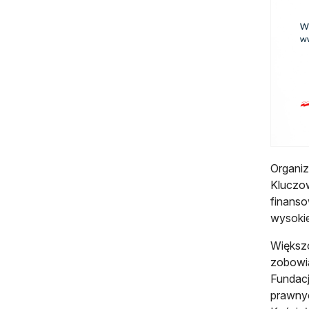
Organiz
Kluczow
finanso
wysokie
Większo
zobowią
Fundacj
prawnyc