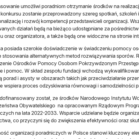
sowanie umożliwi poradniom otrzymanie środków na realizację
konkursu zostanie przeprowadzony szereg spotkań, szkoleń i
onalizację i rozwój kompetencji przedstawicieli organizacji. Ws
owanych działań będą na bieżąco udostępniane za pośredni
u oraz organizatora, a także będą one widoczne na stronie in
ja posiada szerokie doświadczenie w świadczeniu pomocy 
e stosowania alternatywnych metod rozwiązywania sporów. Re
zenie Ośrodków Pomocy Osobom Pokrzywdzonym Przestępstw
e i pomoc. W skład zespołu fundacji wchodzą wykwalifikowani e
ją porad i asysty w obszarach takich jak przeciwdziałanie p
e wspiera proces odzyskiwania równowagi i samodzielności p
 dofinansowany został, ze środków Narodowego Instytutu W
zeństwa Obywatelskiego na opracowanym Rządowym Program
czych na lata 2022-2033. Wsparcie udzielane będzie organiz
ctwa, co przyczyni się do zwiększenia efektywności oraz sku
ność organizacji poradniczych w Polsce stanowi kluczowy e