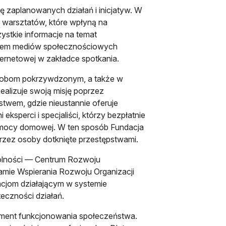
 zaplanowanych działań i inicjatyw. W
 warsztatów, które wpłyną na
zystkie informacje na temat
ctwem mediów społecznościowych
ternetowej w zakładce spotkania.
osobom pokrzywdzonym, a także w
alizuje swoją misję poprzez
em, gdzie nieustannie oferuje
ksperci i specjaliści, którzy bezpłatnie
rzemocy domowej. W ten sposób Fundacja
rzez osoby dotknięte przestępstwami.
olności — Centrum Rozwoju
ie Wspierania Rozwoju Organizacji
acjom działającym w systemie
teczności działań.
lement funkcjonowania społeczeństwa.