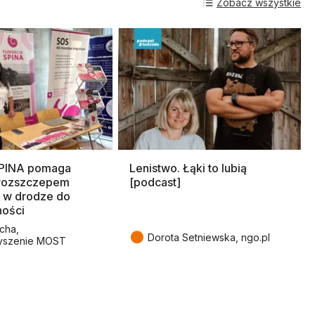
Zobacz wszystkie
SPINA pomaga
Lenistwo. Łąki to lubią
rozszczepem
[podcast]
 w drodze do
ności
cha,
●
Dorota Setniewska, ngo.pl
yszenie MOST