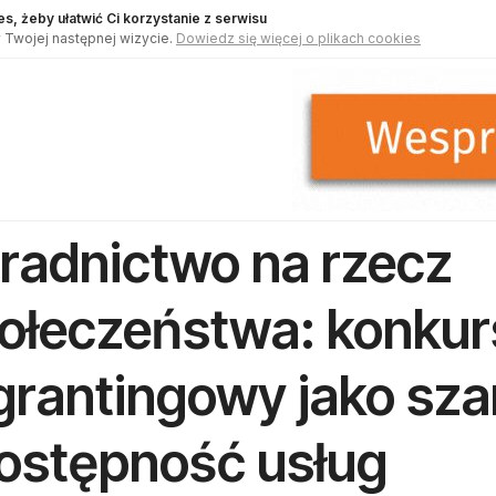
s, żeby ułatwić Ci korzystanie z serwisu
 Twojej następnej wizycie.
Dowiedz się więcej o plikach cookies
radnictwo na rzecz
ołeczeństwa: konkur
grantingowy jako sza
dostępność usług