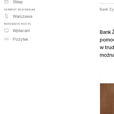
Sklep
Bank Ży
SERWISY REGIONALNE
Warszawa
NARZĘDZIA NGO.PL
Wpłacam
Bank 
pomoc
Pożytek
w trud
można