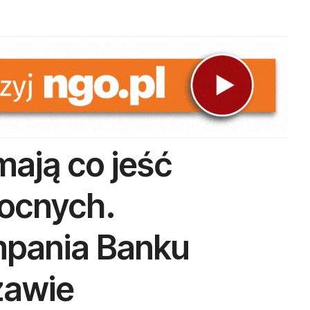
mają co jeść
ocnych.
mpania Banku
zawie