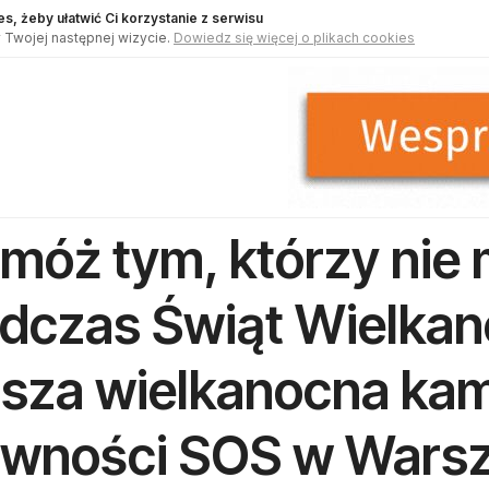
s, żeby ułatwić Ci korzystanie z serwisu
 Twojej następnej wizycie.
Dowiedz się więcej o plikach cookies
móż tym, którzy nie 
dczas Świąt Wielkan
sza wielkanocna ka
wności SOS w Wars