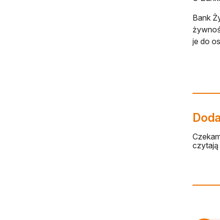
Bank Ży
żywność
je do o
Dodaj
Czekamy
czytają 