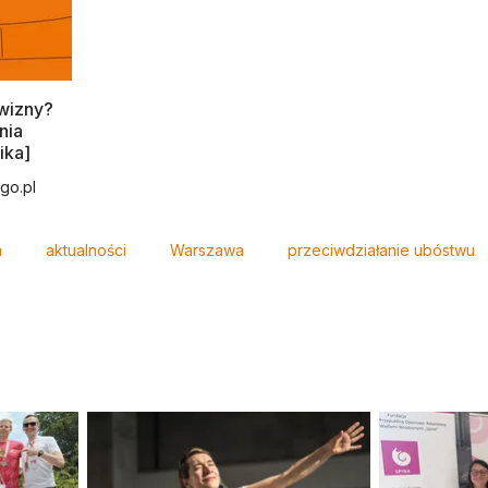
wizny?
nia
ika]
go.pl
a
aktualności
Warszawa
przeciwdziałanie ubóstwu