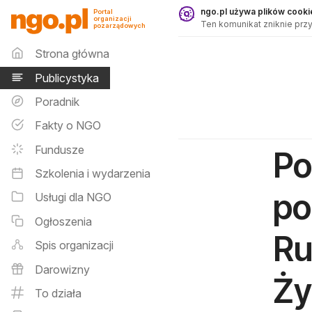
Publicystyka - ngo.pl
ngo.pl używa plików cookie
Portal
organizacji
Ten komunikat zniknie przy
pozarządowych
Menu główne
Strona główna
Publicystyka
Poradnik
Fakty o NGO
Fundusze
Po
Szkolenia i wydarzenia
po
Usługi dla NGO
Ogłoszenia
Ru
Spis organizacji
Darowizny
Ży
To działa