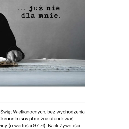
 Świąt Wielkanocnych, bez wychodzenia
otwiera się w nowej karcie
kanoc.bzsos.pl
można ufundować
dziny (o wartości 97 zł). Bank Żywności