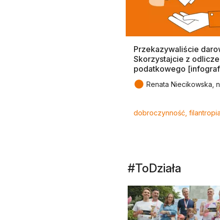
Przekazywaliście daro
Skorzystajcie z odlicze
podatkowego [infograf
●
Renata Niecikowska, n
Tagi
dobroczynność, filantropi
#ToDziała