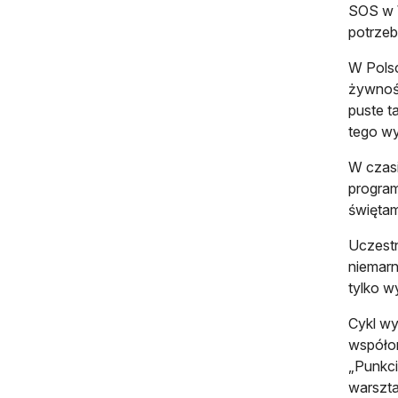
SOS w W
potrzeb
W Polsc
żywnośc
puste t
tego w
W czasi
program
świętam
Uczestn
niemarn
tylko w
Cykl wy
współor
„Punkci
warszta