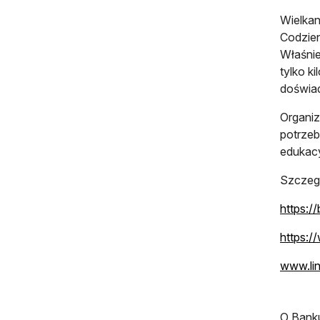
Wielkan
Codzien
Właśnie
tylko k
doświad
Organiz
potrzeb
edukac
Szczegó
https:/
https:
www.lin
O Bank