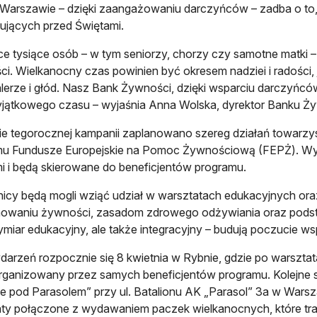
arszawie – dzięki zaangażowaniu darczyńców – zadba o to, by
ujących przed Świętami.
e tysiące osób – w tym seniorzy, chorzy czy samotne matki –
i. Wielkanocny czas powinien być okresem nadziei i radości, 
alerze i głód. Nasz Bank Żywności, dzięki wsparciu darczyńc
yjątkowego czasu – wyjaśnia Anna Wolska, dyrektor Banku 
e tegorocznej kampanii zaplanowano szereg działań towarzy
u Fundusze Europejskie na Pomoc Żywnościową (FEPŻ). Wyda
i i będą skierowane do beneficjentów programu.
icy będą mogli wziąć udział w warsztatach edukacyjnych or
owaniu żywności, zasadom zdrowego odżywiania oraz podstaw
ymiar edukacyjny, ale także integracyjny – budują poczucie w
darzeń rozpocznie się 8 kwietnia w Rybnie, gdzie po warszta
ganizowany przez samych beneficjentów programu. Kolejne s
e pod Parasolem” przy ul. Batalionu AK „Parasol” 3a w Warsz
ty połączone z wydawaniem paczek wielkanocnych, które trafi