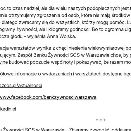
oc to czas nadziei, ale dla wielu naszych podopiecznych jest
nie otrzymujemy zgłoszenia od osób, które nie mają środk
 dlatego zwracamy się do wszystkich, którzy mogą pomóc. Lu
ilogramy żywności, ale i kilogramy godności. Bo to ogromna ulg
cza głodu – wyjaśnia Anna Wolska.
acja warsztatów wynika z chęci niesienia wielowymiarowej po
ującym. Zespół Banku Żywności SOS w Warszawie chce, by po
yjne budować poczucie wspólnoty i pokazywać, że razem mo
łowe informacje o wydarzeniach i warsztatach dostępne będ
otwiera się w nowej karcie
/bzsos.pl/aktualnosci
otwiera się w no
//www.facebook.com/bankzywnosciwarszawa
otwiera się w nowej karcie
kedin.pl
u Żywności SOS w Warszawie – Zbieramy żywność, oddajem