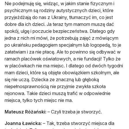
Nie podejmuję się, widząc, w jakim stanie fizycznym i
psychicznym są rodziny autystycznych dzieci, które
przyjeżdżają do nas z Ukrainy, tłumaczyć im, co jest
dobre dla ich dzieci. Ja teraz tym mamom muszę dać
spokój, ulgę i poczucie bezpieczeństwa. Dlatego gdy
jedna z nich mi mówi, że potrzebują zajęć z mówiącym
po ukraińsku pedagogiem specjalnym lub logopedą, to je
załatwiam i za nie płacę. Ale to powinno się odbywać w
ramach placówek oświatowych, a nie fundacji! Tylko że
w placówkach nie ma miejsc. I dlatego od dwóch tygodni
mam dzieci, które są objęte obowiązkiem szkolnym, ale
się nie uczą. Dziecka ze znaczną lub głęboką
niepełnosprawnością nie przyjmie zwykła szkoła
rejonowa. Takie dzieci muszą trafić w odpowiednie
miejsca, tylko tych miejsc nie ma.
Mateusz Różański:
– Czyli trzeba je stworzyć.
Joanna Ławicka:
– Tak, trzeba stworzyć miejsca dla