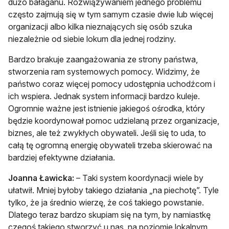
dużo bałaganu. Rozwiązywaniem jednego problemu
często zajmują się w tym samym czasie dwie lub więcej
organizacji albo kilka nieznających się osób szuka
niezależnie od siebie lokum dla jednej rodziny.
Bardzo brakuje zaangażowania ze strony państwa,
stworzenia ram systemowych pomocy. Widzimy, że
państwo coraz więcej pomocy udostępnia uchodźcom i
ich wspiera. Jednak system informacji bardzo kuleje.
Ogromnie ważne jest istnienie jakiegoś ośrodka, który
będzie koordynował pomoc udzielaną przez organizacje,
biznes, ale też zwykłych obywateli. Jeśli się to uda, to
całą tę ogromną energię obywateli trzeba skierować na
bardziej efektywne działania.
Joanna Ławicka:
– Taki system koordynacji wiele by
ułatwił. Mniej byłoby takiego działania „na piechotę”. Tyle
tylko, że ja średnio wierzę, że coś takiego powstanie.
Dlatego teraz bardzo skupiam się na tym, by namiastkę
czegoś takiego stworzyć u nas, na poziomie lokalnym,