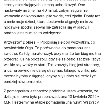
strony mieszkających ze mną uchodźczyń. One
nastawiały mi timer na 40 minut, żebym regularnie
wstawała od komputera, piła wodę, coś zjadła. Dbały też
o mnie moje dzieci, które dosłownie ciągnęły mnie za
nogawkę spodni, żebym nie zatraciła się w pracy. I
bardzo jestem im za to wdzięczna.
Krzysztof Dobies:
– Podpisuję się pod wszystkim, co
powiedziała Olga. To porównanie do maratonu jest
świetne. Każdy maratończyk przyzna, że ten bieg można
przegrać już na początku, gdy się za ostro zacznie i zbyt
wielkie siły włoży w start. Tak zaczęty bieg jest stracony,
a już na pewno nie da się utrzymać takiego wyniku, jaki
można byłoby osiągnąć, gdyby siły udało się rozłożyć
bardziej równomiernie.
Z pomaganiem jest bardzo podobnie. Mam wrażenie, że
dziś [rozmowa była przeprowadzona 13 kwietnia 2022 –
M.R.] jesteśmy na etapie pomagania „na hura”. Wszyscy