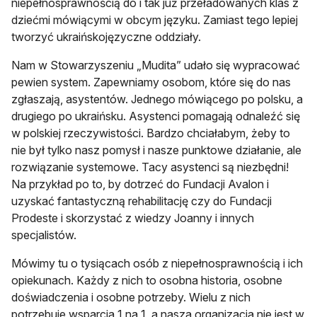
niepełnosprawnością do i tak już przeładowanych klas z
dziećmi mówiącymi w obcym języku. Zamiast tego lepiej
tworzyć ukraińskojęzyczne oddziały.
Nam w Stowarzyszeniu „Mudita” udało się wypracować
pewien system. Zapewniamy osobom, które się do nas
zgłaszają, asystentów. Jednego mówiącego po polsku, a
drugiego po ukraińsku. Asystenci pomagają odnaleźć się
w polskiej rzeczywistości. Bardzo chciałabym, żeby to
nie był tylko nasz pomysł i nasze punktowe działanie, ale
rozwiązanie systemowe. Tacy asystenci są niezbędni!
Na przykład po to, by dotrzeć do Fundacji Avalon i
uzyskać fantastyczną rehabilitację czy do Fundacji
Prodeste i skorzystać z wiedzy Joanny i innych
specjalistów.
Mówimy tu o tysiącach osób z niepełnosprawnością i ich
opiekunach. Każdy z nich to osobna historia, osobne
doświadczenia i osobne potrzeby. Wielu z nich
potrzebuje wsparcia 1 na 1, a nasza organizacja nie jest w