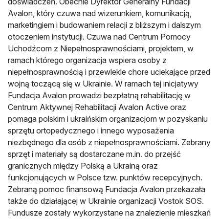
doświadczeń. Obecnie Dyrektor Generalny Fundacji
Avalon, który czuwa nad wizerunkiem, komunikacją,
marketingiem i budowaniem relacji z bliższym i dalszym
otoczeniem instytucji. Czuwa nad Centrum Pomocy
Uchodźcom z Niepełnosprawnościami, projektem, w
ramach którego organizacja wspiera osoby z
niepełnosprawnością i przewlekle chore uciekające przed
wojną toczącą się w Ukrainie. W ramach tej inicjatywy
Fundacja Avalon prowadzi bezpłatną rehabilitację w
Centrum Aktywnej Rehabilitacji Avalon Active oraz
pomaga polskim i ukraińskim organizacjom w pozyskaniu
sprzętu ortopedycznego i innego wyposażenia
niezbędnego dla osób z niepełnosprawnościami. Zebrany
sprzęt i materiały są dostarczane m.in. do przejść
granicznych między Polską a Ukrainą oraz
funkcjonujących w Polsce tzw. punktów recepcyjnych.
Zebraną pomoc finansową Fundacja Avalon przekazała
także do działającej w Ukrainie organizacji Vostok SOS.
Fundusze zostały wykorzystane na znalezienie mieszkań