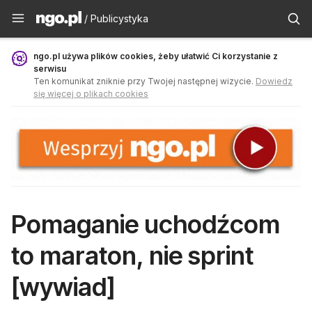
Publicystyka - ngo.pl
/ Publicystyka
ngo.pl używa plików cookies, żeby ułatwić Ci korzystanie z
serwisu
Ten komunikat zniknie przy Twojej następnej wizycie.
Dowiedz
się więcej o plikach cookies
Pomaganie uchodźcom
to maraton, nie sprint
[wywiad]