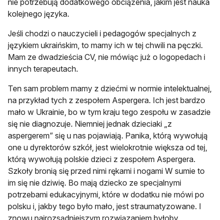
nie potrzebują dodatkowego obciążenia, jakim jest nauka
kolejnego języka.
Jeśli chodzi o nauczycieli i pedagogów specjalnych z
językiem ukraińskim, to mamy ich w tej chwili na pęczki.
Mam ze dwadzieścia CV, nie mówiąc już o logopedach i
innych terapeutach.
Ten sam problem mamy z dziećmi w normie intelektualnej,
na przykład tych z zespołem Aspergera. Ich jest bardzo
mało w Ukrainie, bo w tym kraju tego zespołu w zasadzie
się nie diagnozuje. Niemniej jednak dzieciaki „z
aspergerem” się u nas pojawiają. Panika, którą wywołują
one u dyrektorów szkół, jest wielokrotnie większa od tej,
którą wywołują polskie dzieci z zespołem Aspergera.
Szkoły bronią się przed nimi rękami i nogami W sumie to
im się nie dziwię. Bo mają dziecko ze specjalnymi
potrzebami edukacyjnymi, które w dodatku nie mówi po
polsku i, jakby tego było mało, jest straumatyzowane. I
znowu najrozsądniejszym rozwiązaniem byłoby