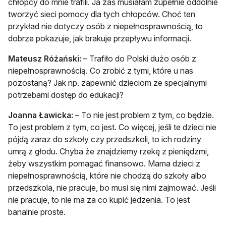
chłopcy do mnie trafili. Ja zaś musiałam zupełnie oddolnie
tworzyć sieci pomocy dla tych chłopców. Choć ten
przykład nie dotyczy osób z niepełnosprawnością, to
dobrze pokazuje, jak brakuje przepływu informacji.
Mateusz Różański:
– Trafiło do Polski dużo osób z
niepełnosprawnością. Co zrobić z tymi, które u nas
pozostaną? Jak np. zapewnić dzieciom ze specjalnymi
potrzebami dostęp do edukacji?
Joanna Ławicka:
– To nie jest problem z tym, co będzie.
To jest problem z tym, co jest. Co więcej, jeśli te dzieci nie
pójdą zaraz do szkoły czy przedszkoli, to ich rodziny
umrą z głodu. Chyba że znajdziemy rzekę z pieniędzmi,
żeby wszystkim pomagać finansowo. Mama dzieci z
niepełnosprawnością, które nie chodzą do szkoły albo
przedszkola, nie pracuje, bo musi się nimi zajmować. Jeśli
nie pracuje, to nie ma za co kupić jedzenia. To jest
banalnie proste.