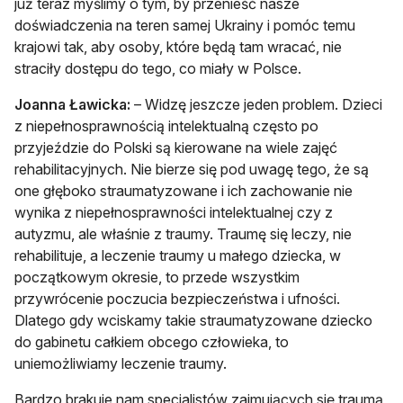
już teraz myślimy o tym, by przenieść nasze
doświadczenia na teren samej Ukrainy i pomóc temu
krajowi tak, aby osoby, które będą tam wracać, nie
straciły dostępu do tego, co miały w Polsce.
Joanna Ławicka:
– Widzę jeszcze jeden problem. Dzieci
z niepełnosprawnością intelektualną często po
przyjeździe do Polski są kierowane na wiele zajęć
rehabilitacyjnych. Nie bierze się pod uwagę tego, że są
one głęboko straumatyzowane i ich zachowanie nie
wynika z niepełnosprawności intelektualnej czy z
autyzmu, ale właśnie z traumy. Traumę się leczy, nie
rehabilituje, a leczenie traumy u małego dziecka, w
początkowym okresie, to przede wszystkim
przywrócenie poczucia bezpieczeństwa i ufności.
Dlatego gdy wciskamy takie straumatyzowane dziecko
do gabinetu całkiem obcego człowieka, to
uniemożliwiamy leczenie traumy.
Bardzo brakuje nam specjalistów zajmujących się traumą