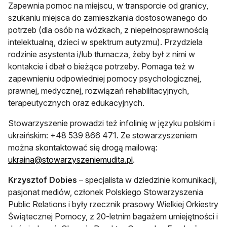
Zapewnia pomoc na miejscu, w transporcie od granicy,
szukaniu miejsca do zamieszkania dostosowanego do
potrzeb (dla osób na wózkach, z niepełnosprawnością
intelektualną, dzieci w spektrum autyzmu). Przydziela
rodzinie asystenta i/lub tłumacza, żeby był z nimi w
kontakcie i dbał o bieżące potrzeby. Pomaga też w
zapewnieniu odpowiedniej pomocy psychologicznej,
prawnej, medycznej, rozwiązań rehabilitacyjnych,
terapeutycznych oraz edukacyjnych.
Stowarzyszenie prowadzi też infolinię w języku polskim i
ukraińskim: +48 539 866 471. Ze stowarzyszeniem
można skontaktować się drogą mailową:
otwiera się w nowej karci
ukraina@stowarzyszeniemudita.pl
.
Krzysztof Dobies
– specjalista w dziedzinie komunikacji,
pasjonat mediów, członek Polskiego Stowarzyszenia
Public Relations i były rzecznik prasowy Wielkiej Orkiestry
Świątecznej Pomocy, z 20-letnim bagażem umiejętności i