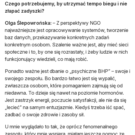
Czego potrzebujemy, by utrzymać tempo biegu i nie
złapać zadyszki?
Olga Ślepowrońska:
– Z perspektywy NGO
najważniejsze jest opracowywanie systemów, tworzenie
baz danych, przekazywanie konkretnych zadań
konkretnym osobom. Szalenie ważne jest, aby mieć sieci
społeczne i to, by one się rozrastały, i żeby ludzie w nich
funkcjonujący wiedzieli, co mają robić.
Ponadto ważne jest dbanie o „psychiczne BHP” – swoje i
swojego zespołu. Bo bardzo łatwo jest się wypalić,
zwłaszcza osobom, które pomaganiem zajmują się od
niedawna. To dzieje się nawet na poziomie hormonów.
Jest zastrzyk energii, poczucie satysfakcji, ale nie da się
„lecieć” na samym entuzjazmie. Kiedyś trzeba iść spać,
zadbać o swoje zdrowie i zasoby sił.
U mnie wyglądało to tak, że oprócz fenomenalnego
zespołu, który mnie wspiera, miałam jeszcze pomoc ze