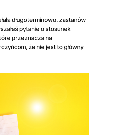
iałała długoterminowo, zastanów
yszałeś pytanie o stosunek
które przeznacza na
zyńcom, że nie jest to główny