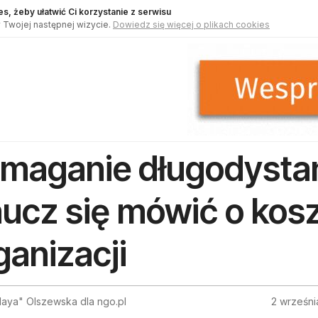
s, żeby ułatwić Ci korzystanie z serwisu
 Twojej następnej wizycie.
Dowiedz się więcej o plikach cookies
maganie długodyst
ucz się mówić o kos
ganizacji
Maya" Olszewska dla ngo.pl
2 wrześni