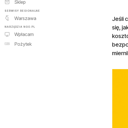
Sklep
SERWISY REGIONALNE
Warszawa
Jeśli
się, j
NARZĘDZIA NGO.PL
Wpłacam
koszt
bezpo
Pożytek
miern