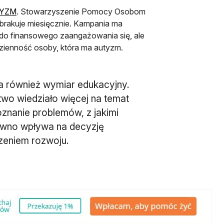
otwiera się w nowej karcie
YZM
. Stowarzyszenie Pomocy Osobom
brakuje miesięcznie. Kampania ma
e do finansowego zaangażowania się, ale
dzienność osoby, która ma autyzm.
a również wymiar edukacyjny.
two wiedziało więcej na temat
znanie problemów, z jakimi
pewno wpływa na decyzję
zeniem rozwoju.