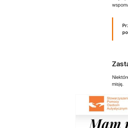
wspomag
Pr
po
Zasta
Niektór
misję.