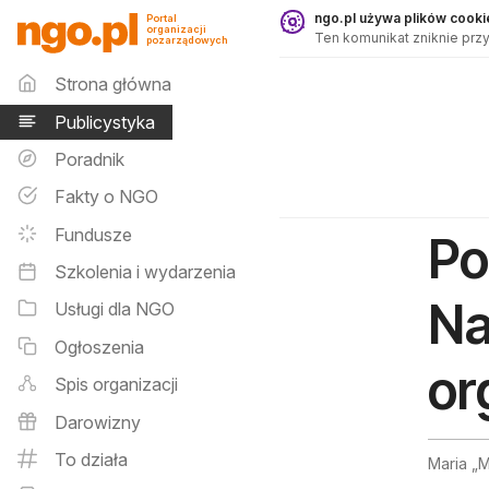
Publicystyka - ngo.pl
ngo.pl używa plików cookie
Portal
organizacji
Ten komunikat zniknie przy
pozarządowych
Menu główne
Strona główna
Publicystyka
Poradnik
Fakty o NGO
Fundusze
Po
Szkolenia i wydarzenia
Na
Usługi dla NGO
Ogłoszenia
or
Spis organizacji
Darowizny
To działa
Maria „