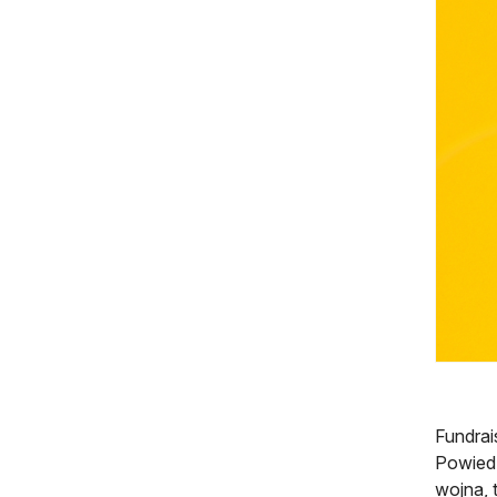
Fundrai
Powiedz
wojna, 