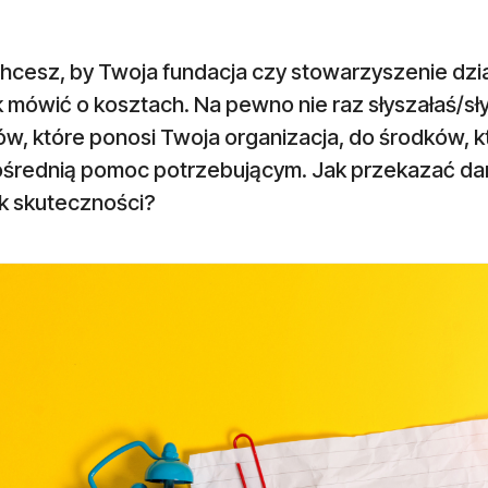
 chcesz, by Twoja fundacja czy stowarzyszenie dz
ak mówić o kosztach. Na pewno nie raz słyszałaś/sł
ów, które ponosi Twoja organizacja, do środków, 
średnią pomoc potrzebującym. Jak przekazać darc
ik skuteczności?