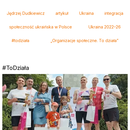
Tagi
Jędrzej Dudkiewicz
artykuł
Ukraina
integracja
społeczność ukraińska w Polsce
Ukraina 2022–26
#todziała
„Organizacje społeczne. To działa”
#ToDziała