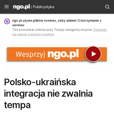
Publicystyka - ngo.pl
/ Publicystyka
ngo.pl używa plików cookies, żeby ułatwić Ci korzystanie z
serwisu
Ten komunikat zniknie przy Twojej następnej wizycie.
Dowiedz
się więcej o plikach cookies
Polsko-ukraińska
integracja nie zwalnia
tempa