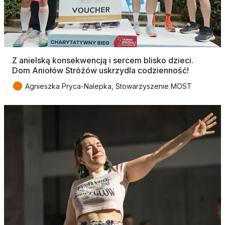
Z anielską konsekwencją i sercem blisko dzieci.
Dom Aniołów Stróżów uskrzydla codzienność!
●
Agnieszka Pryca-Nalepka, Stowarzyszenie MOST