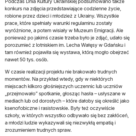
Podczas Dnia Kultury Ukraińskiej podsumowano także
konkurs na zdjęcia przedstawiające codzienne życie,
robione przez dzieci i młodzież z Ukrainy. Wszystkie
prace, które spełniały warunki regulaminu zostały
wyróżnione, a potem wisiały w Muzeum Emigracji. Ale
ponieważ po jakimś czasie trzeba było je zdjąć, udało się
porozumieć z lotniskiem im. Lecha Wałęsy w Gdańsku i
tam również pojawiła się wystawa, którą mogło obejrzeć
nawet 50 tys. osób.
W czasie realizacji projektu nie brakowało trudnych
momentów. Na przykład wtedy, gdy w niektórych
miejscach kilkoro głośniejszych uczennic lub uczniów
„przejmowało” spotkanie, głosząc hasła – usłyszane w
mediach lub od dorosłych – które dałoby się określić jako
ksenofobiczne i rasistowskie. Były też oczywiście
szkoły, w których wszystko odbywało się bez zakłóceń,
a młodzi ludzie wykazywali się niezwykłą empatią i
zrozumieniem trudnych spraw.