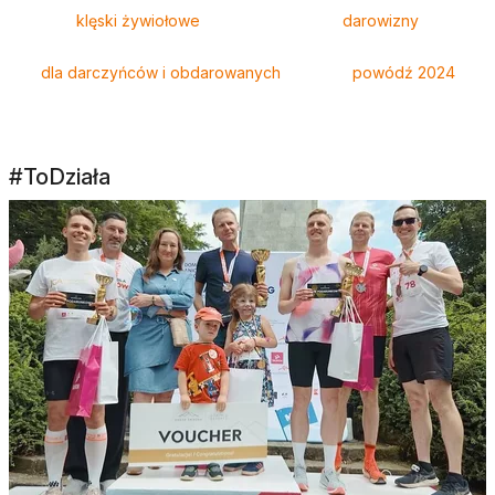
klęski żywiołowe
darowizny
dla darczyńców i obdarowanych
powódź 2024
#ToDziała