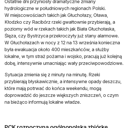
Ostatnie dni przyniosły dramatyczne zmiany
hydrologiczne w południowych regionach Polski.
W miejscowościach takich jak Głuchołazy, Oława,
Kłodzko czy Racibórz rzeki gwałtownie przybierają, a
poziomy wód w rzekach takich jak Biała Głuchołaska,
Ślęza, czy Bystrzyca przekroczyły już stany alarmowe.
W Głuchołazach w nocy z 12 na 13 września konieczna
była ewakuacja około 400 mieszkańców, a służby
lokalne, w tym straż pożarna i wojsko, pracują już kolejną
dobę, intensywnie umacniając wały przeciwpowodziowe.
Sytuacja zmienia się z minuty na minutę. Rzeki
przybierają błyskawicznie, a intensywne opady deszczu,
które mają potrwać do końca weekendu, mogą
doprowadzić do jeszcze większych zniszczeń, o czym
na bieżąco informują lokalne władze.
PCK rozpoczyna ogólnopolską zbiórkę