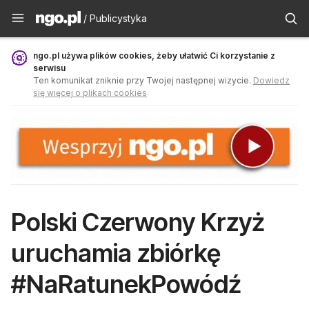
Publicystyka - ngo.pl
/ Publicystyka
ngo.pl używa plików cookies, żeby ułatwić Ci korzystanie z
serwisu
Ten komunikat zniknie przy Twojej następnej wizycie.
Dowiedz
się więcej o plikach cookies
Polski Czerwony Krzyż
uruchamia zbiórkę
#NaRatunekPowódź