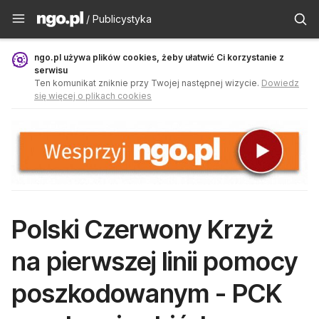
Publicystyka - ngo.pl
/ Publicystyka
ngo.pl używa plików cookies, żeby ułatwić Ci korzystanie z
serwisu
Ten komunikat zniknie przy Twojej następnej wizycie.
Dowiedz
się więcej o plikach cookies
Polski Czerwony Krzyż
na pierwszej linii pomocy
poszkodowanym - PCK