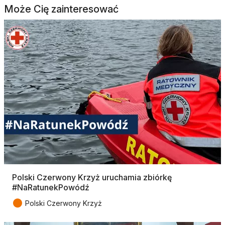
Może Cię zainteresować
Polski Czerwony Krzyż uruchamia zbiórkę
#NaRatunekPowódź
●
Polski Czerwony Krzyż