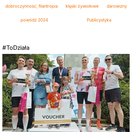
dobroczynność, filantropia
klęski żywiołowe
darowizny
powódź 2024
Publicystyka
#ToDziała