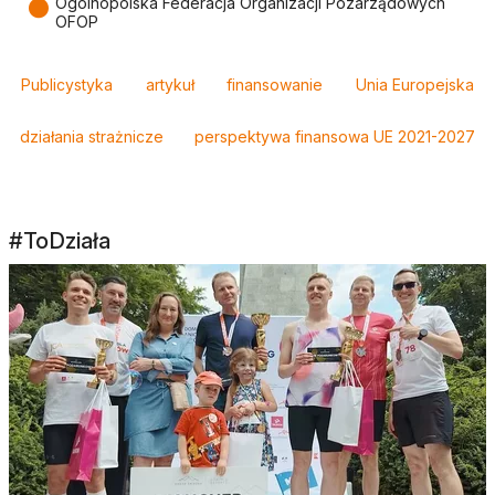
●
Ogólnopolska Federacja Organizacji Pozarządowych
OFOP
Tagi
Publicystyka
artykuł
finansowanie
Unia Europejska
działania strażnicze
perspektywa finansowa UE 2021-2027
#ToDziała