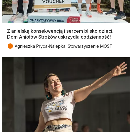
Z anielską konsekwencją i sercem blisko dzieci.
Dom Aniołów Stróżów uskrzydla codzienność!
●
Agnieszka Pryca-Nalepka, Stowarzyszenie MOST