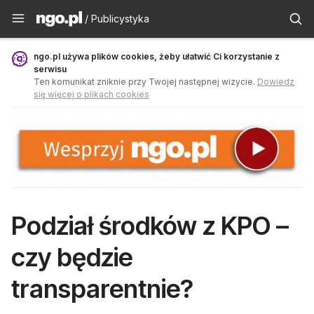
Publicystyka - ngo.pl
/ Publicystyka
ngo.pl używa plików cookies, żeby ułatwić Ci korzystanie z
serwisu
Ten komunikat zniknie przy Twojej następnej wizycie.
Dowiedz
się więcej o plikach cookies
Podział środków z KPO –
czy będzie
transparentnie?