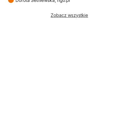
●
Dorota Setniewska, ngo.pl
Zobacz wszystkie