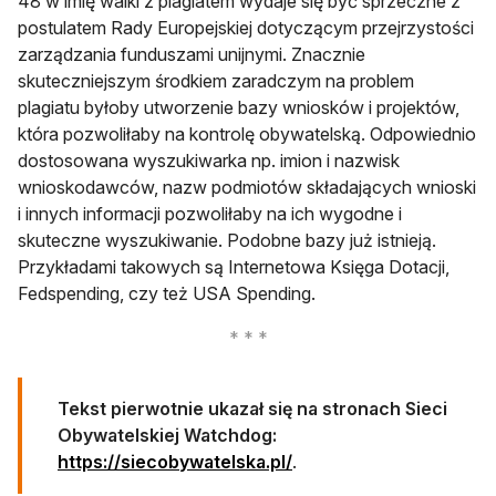
48 w imię walki z plagiatem wydaje się być sprzeczne z
postulatem Rady Europejskiej dotyczącym przejrzystości
zarządzania funduszami unijnymi. Znacznie
skuteczniejszym środkiem zaradczym na problem
plagiatu byłoby utworzenie bazy wniosków i projektów,
która pozwoliłaby na kontrolę obywatelską. Odpowiednio
dostosowana wyszukiwarka np. imion i nazwisk
wnioskodawców, nazw podmiotów składających wnioski
i innych informacji pozwoliłaby na ich wygodne i
skuteczne wyszukiwanie. Podobne bazy już istnieją.
Przykładami takowych są Internetowa Księga Dotacji,
Fedspending, czy też USA Spending.
Tekst pierwotnie ukazał się na stronach Sieci
Obywatelskiej Watchdog:
otwiera się w nowej karci
https://siecobywatelska.pl/
.