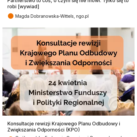
Partnerstwo to coś, o czym się nie mówi. Tylko się to
robi [wywiad]
●
Magda Dobranowska-Wittels, ngo.pl
Konsultacje rewizji Krajowego Planu Odbudowy i
Zwiększania Odporności (KPO)