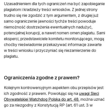
Uzasadnieniem dla tych ograniczeń ma być zapobieganie
plagiatom i kradzieży treści wniosków. Z jednej strony
trudno się nie zgodzić z tym argumentem, z drugiej już
samo ograniczenie jawności tychże treści powoduje
niemożność dostrzeżenia ewentualnych nadużyć,
potencjalnej korupcji, a nawet nomen omen plagiatu. Sami
eksperci, przedstawiciele komitetu monitorującego, mogą
choćby nieświadomie przekazywać informacje zawarte
w treści wniosku i przyczyniać się niezamierzenie do
plagiatu.
Ograniczenia zgodne z prawem?
Kolejnym kontrowersyjnym aspektem obu przepisów jest
ich zgodność z prawem. Powołując się na
uwagi Sieci
otwiera się w now
Obywatelskiej Watchdog Polska do art. 48
, można uznać
go za niezgodny z Konstytucją RP (art. 61 ust. 3 w