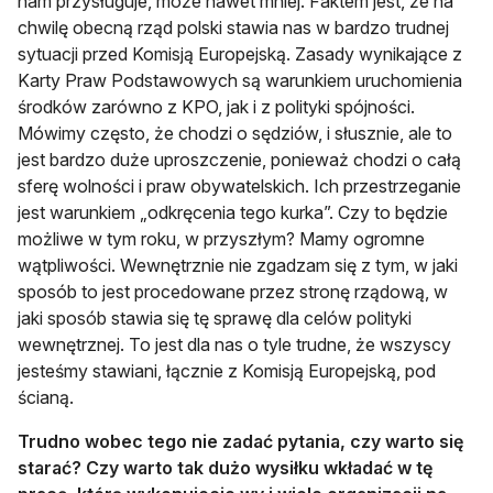
nam przysługuje, może nawet mniej. Faktem jest, że na
chwilę obecną rząd polski stawia nas w bardzo trudnej
sytuacji przed Komisją Europejską. Zasady wynikające z
Karty Praw Podstawowych są warunkiem uruchomienia
środków zarówno z KPO, jak i z polityki spójności.
Mówimy często, że chodzi o sędziów, i słusznie, ale to
jest bardzo duże uproszczenie, ponieważ chodzi o całą
sferę wolności i praw obywatelskich. Ich przestrzeganie
jest warunkiem „odkręcenia tego kurka”. Czy to będzie
możliwe w tym roku, w przyszłym? Mamy ogromne
wątpliwości. Wewnętrznie nie zgadzam się z tym, w jaki
sposób to jest procedowane przez stronę rządową, w
jaki sposób stawia się tę sprawę dla celów polityki
wewnętrznej. To jest dla nas o tyle trudne, że wszyscy
jesteśmy stawiani, łącznie z Komisją Europejską, pod
ścianą.
Trudno wobec tego nie zadać pytania, czy warto się
starać? Czy warto tak dużo wysiłku wkładać w tę