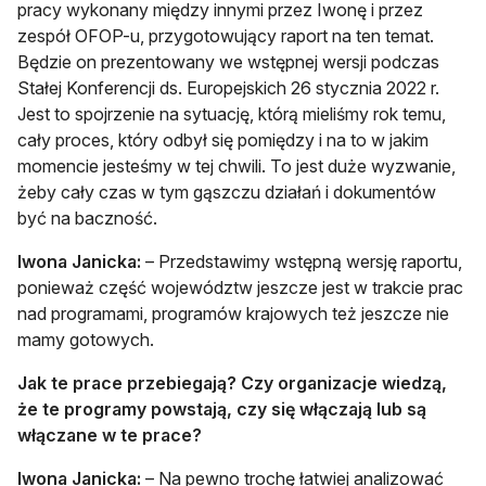
pracy wykonany między innymi przez Iwonę i przez
zespół OFOP-u, przygotowujący raport na ten temat.
Będzie on prezentowany we wstępnej wersji podczas
Stałej Konferencji ds. Europejskich 26 stycznia 2022 r.
Jest to spojrzenie na sytuację, którą mieliśmy rok temu,
cały proces, który odbył się pomiędzy i na to w jakim
momencie jesteśmy w tej chwili. To jest duże wyzwanie,
żeby cały czas w tym gąszczu działań i dokumentów
być na baczność.
Iwona Janicka:
– Przedstawimy wstępną wersję raportu,
ponieważ część województw jeszcze jest w trakcie prac
nad programami, programów krajowych też jeszcze nie
mamy gotowych.
Jak te prace przebiegają? Czy organizacje wiedzą,
że te programy powstają, czy się włączają lub są
włączane w te prace?
Iwona Janicka:
– Na pewno trochę łatwiej analizować