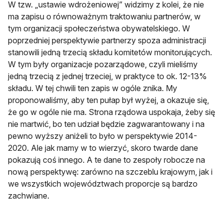
W tzw. „ustawie wdrożeniowej” widzimy z kolei, że nie
ma zapisu o równoważnym traktowaniu partnerów, w
tym organizacji społeczeństwa obywatelskiego. W
poprzedniej perspektywie partnerzy spoza administracji
stanowili jedną trzecią składu komitetów monitorujących.
W tym były organizacje pozarządowe, czyli mieliśmy
jedną trzecią z jednej trzeciej, w praktyce to ok. 12-13%
składu. W tej chwili ten zapis w ogóle znika. My
proponowaliśmy, aby ten pułap był wyżej, a okazuje się,
że go w ogóle nie ma. Strona rządowa uspokaja, żeby się
nie martwić, bo ten udział będzie zagwarantowany i na
pewno wyższy aniżeli to było w perspektywie 2014-
2020. Ale jak mamy w to wierzyć, skoro twarde dane
pokazują coś innego. A te dane to zespoły robocze na
nową perspektywę: zarówno na szczeblu krajowym, jak i
we wszystkich województwach proporcje są bardzo
zachwiane.