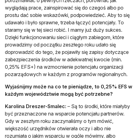
porozmawiać o pewnych rzeczach, porównać jak
wyglądają prace, zainspirować się do czegoś albo po
prostu dać sobie wskazówki, podpowiedzieć. Aby to się
udawało i było sprawne, trzeba łączyć potencjały. To
staramy się w tej sieci robić. I mamy już duży sukces.
Dzięki funkcjonowaniu sieci i ciągłym zabiegom, które
prowadzimy od początku zeszłego roku udało się
doprowadzić do tego, że pojawiły się zapisy dotyczące
zabezpieczenia środków w adekwatnej kwocie (min.
0,25% EFS+) na wzmocnienie potencjału organizacji
pozarządowych w każdym z programów regionalnych.
Wyjaśnijmy może na co te pieniądze, to 0,25% EFS w
każdym województwie mogą być potrzebne?
Karolina Dreszer-Smalec:
– Są to środki, które miałyby
być przeznaczone na wsparcie potencjału partnerów.
Gdy w zeszłym roku zaczynaliśmy o tym mówić,
większość urzędników otwierała oczy i albo nie
rozumiała o jakim wsparciu w ogóle mówimy, albo