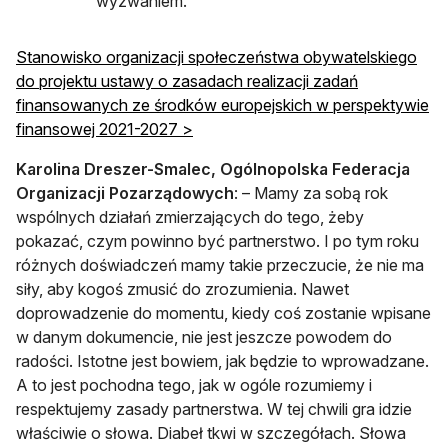
wyzwaniem.
Stanowisko organizacji społeczeństwa obywatelskiego
do projektu ustawy o zasadach realizacji zadań
finansowanych ze środków europejskich w perspektywie
finansowej 2021-2027 >
Karolina Dreszer-Smalec, Ogólnopolska Federacja
Organizacji Pozarządowych
: – Mamy za sobą rok
wspólnych działań zmierzających do tego, żeby
pokazać, czym powinno być partnerstwo. I po tym roku
różnych doświadczeń mamy takie przeczucie, że nie ma
siły, aby kogoś zmusić do zrozumienia. Nawet
doprowadzenie do momentu, kiedy coś zostanie wpisane
w danym dokumencie, nie jest jeszcze powodem do
radości. Istotne jest bowiem, jak będzie to wprowadzane.
A to jest pochodna tego, jak w ogóle rozumiemy i
respektujemy zasady partnerstwa. W tej chwili gra idzie
właściwie o słowa. Diabeł tkwi w szczegółach. Słowa