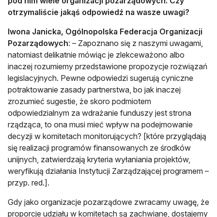
pod nim wiele organizacji pozarządowych. Czy
otrzymaliście jakąś odpowiedź na wasze uwagi?
Iwona Janicka, Ogólnopolska Federacja Organizacji
Pozarządowych
: – Zapoznano się z naszymi uwagami,
natomiast delikatnie mówiąc je zlekceważono albo
inaczej rozumiemy przedstawione propozycje rozwiązań
legislacyjnych. Pewne odpowiedzi sugerują cyniczne
potraktowanie zasady partnerstwa, bo jak inaczej
zrozumieć sugestie, że skoro podmiotem
odpowiedzialnym za wdrażanie funduszy jest strona
rządząca, to ona musi mieć wpływ na podejmowanie
decyzji w komitetach monitorujących? [które przyglądają
się realizacji programów finansowanych ze środków
unijnych, zatwierdzają kryteria wyłaniania projektów,
weryfikują działania Instytucji Zarządzającej programem –
przyp. red.].
Gdy jako organizacje pozarządowe zwracamy uwagę, że
proporcje udziału w komitetach są zachwiane, dostajemy