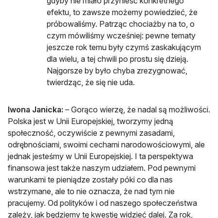
gdyby nie miało przynieść konkretnego
efektu, to zawsze możemy powiedzieć, że
próbowaliśmy. Patrząc chociażby na to, o
czym mówiliśmy wcześniej: pewne tematy
jeszcze rok temu były czymś zaskakującym
dla wielu, a tej chwili po prostu się dzieją.
Najgorsze by było chyba zrezygnować,
twierdząc, że się nie uda.
Iwona Janicka:
– Gorąco wierzę, że nadal są możliwości.
Polska jest w Unii Europejskiej, tworzymy jedną
społeczność, oczywiście z pewnymi zasadami,
odrębnościami, swoimi cechami narodowościowymi, ale
jednak jesteśmy w Unii Europejskiej. I ta perspektywa
finansowa jest także naszym udziałem. Pod pewnymi
warunkami te pieniądze zostały póki co dla nas
wstrzymane, ale to nie oznacza, że nad tym nie
pracujemy. Od polityków i od naszego społeczeństwa
zależy, jak będziemy tę kwestię widzieć dalej. Za rok,