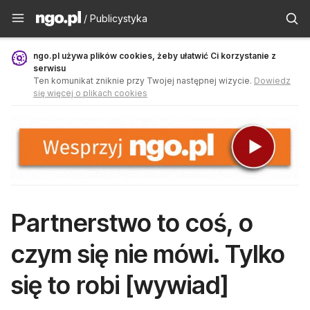
Publicystyka - ngo.pl
/ Publicystyka
ngo.pl używa plików cookies, żeby ułatwić Ci korzystanie z
serwisu
Ten komunikat zniknie przy Twojej następnej wizycie.
Dowiedz
się więcej o plikach cookies
Partnerstwo to coś, o
czym się nie mówi. Tylko
się to robi [wywiad]