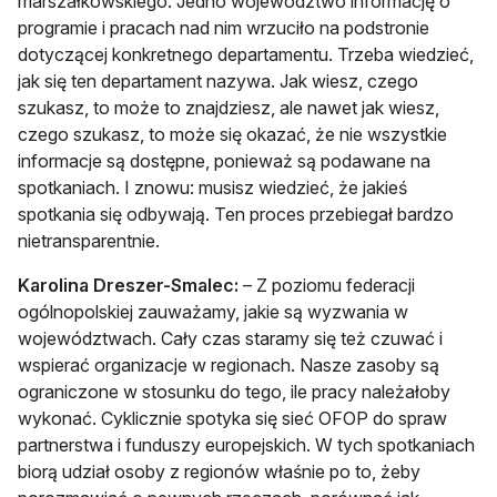
marszałkowskiego. Jedno województwo informację o
programie i pracach nad nim wrzuciło na podstronie
dotyczącej konkretnego departamentu. Trzeba wiedzieć,
jak się ten departament nazywa. Jak wiesz, czego
szukasz, to może to znajdziesz, ale nawet jak wiesz,
czego szukasz, to może się okazać, że nie wszystkie
informacje są dostępne, ponieważ są podawane na
spotkaniach. I znowu: musisz wiedzieć, że jakieś
spotkania się odbywają. Ten proces przebiegał bardzo
nietransparentnie.
Karolina Dreszer-Smalec:
– Z poziomu federacji
ogólnopolskiej zauważamy, jakie są wyzwania w
województwach. Cały czas staramy się też czuwać i
wspierać organizacje w regionach. Nasze zasoby są
ograniczone w stosunku do tego, ile pracy należałoby
wykonać. Cyklicznie spotyka się sieć OFOP do spraw
partnerstwa i funduszy europejskich. W tych spotkaniach
biorą udział osoby z regionów właśnie po to, żeby