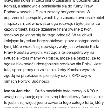
Gdyż jest kolejna rzecz jasno zapisana w dokumentach
Komisji, a mianowicie odniesienie się do Karty Praw
Podstawowych UE jako zasady horyzontalnej. W
poprzednich perspektywach była zasada równości kobiet
i mężczyzn, zrównoważonego rozwoju i było jasne, że
każdy projekt, każde działanie finansowane z tych
środków powinno się do tego odnosić. W tej chwili
kolejnym kryterium horyzontalnym, poza dostępnością i
tymi, które wcześniej obowiązywały, jest właśnie Karta
Praw Podstawowych. Patrząc z tej perspektywy na
sytuację, którą mamy w Polsce, może się okazać, że to
będzie blokować udostępnienie środków dla Polski. Jest
tutaj sporo pracy do zrobienia, żeby Komisja wyraziła
zgodę na przekazanie pieniędzy czy z KPO czy w
ramach Polityki Spójności.
Iwona Janicka:
– Dużo medialnie było mowy o KPO z
uwagi na sytuację epidemiczną i dodatkowy fundusz, ale
to jest mniej więcej jedna czwarta tego całego tortu, który