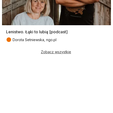
Lenistwo. Łąki to lubią [podcast]
●
Dorota Setniewska, ngo.pl
Zobacz wszystkie