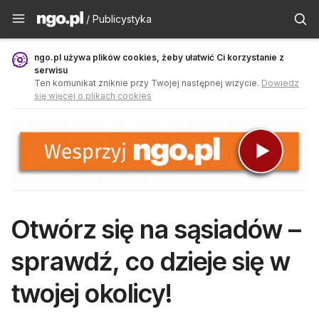
Publicystyka - ngo.pl
/ Publicystyka
ngo.pl używa plików cookies, żeby ułatwić Ci korzystanie z
serwisu
Ten komunikat zniknie przy Twojej następnej wizycie.
Dowiedz
się więcej o plikach cookies
Otwórz się na sąsiadów –
sprawdź, co dzieje się w
twojej okolicy!