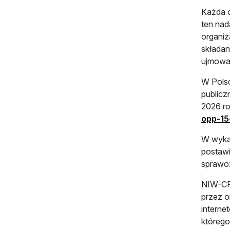
Każda o
ten nad
organiz
składan
ujmowan
W Polsc
public
2026 ro
opp-15
W wykaz
postawi
sprawo
NIW-CR
przez o
interne
którego