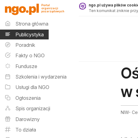
Publicystyka - ngo.pl
ngo.pl używa plików cookie
Portal
organizacji
Ten komunikat zniknie przy
pozarządowych
Menu główne
Strona główna
Publicystyka
Poradnik
Fakty o NGO
Fundusze
Oś
Szkolenia i wydarzenia
w 
Usługi dla NGO
Ogłoszenia
Spis organizacji
NIW- Ce
Darowizny
To działa