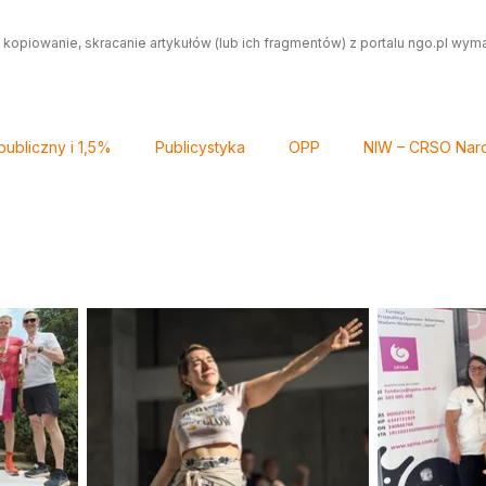
 kopiowanie, skracanie artykułów (lub ich fragmentów) z portalu ngo.pl wym
ubliczny i 1,5%
Publicystyka
OPP
NIW – CRSO Naro