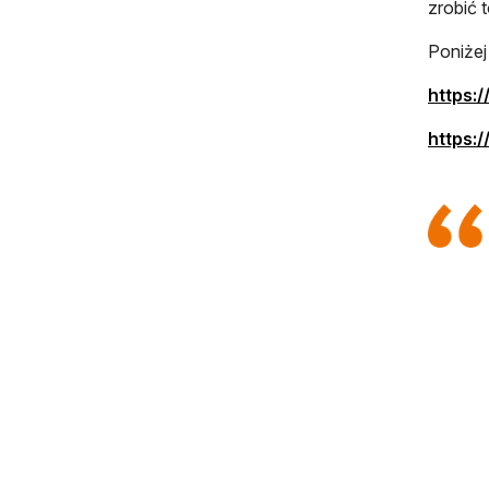
zrobić t
Poniżej
https:
https: