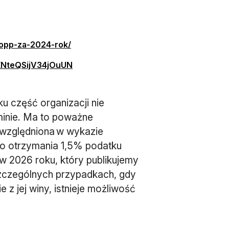
otwiera się w nowej karcie
-opp-za-2024-rok/
otwiera się w nowej karcie
ENteQSijV34jOuUN
u część organizacji nie
minie. Ma to poważne
uwzględniona w wykazie
do otrzymania 1,5% podatku
 2026 roku, który publikujemy
szczególnych przypadkach, gdy
 z jej winy, istnieje możliwość