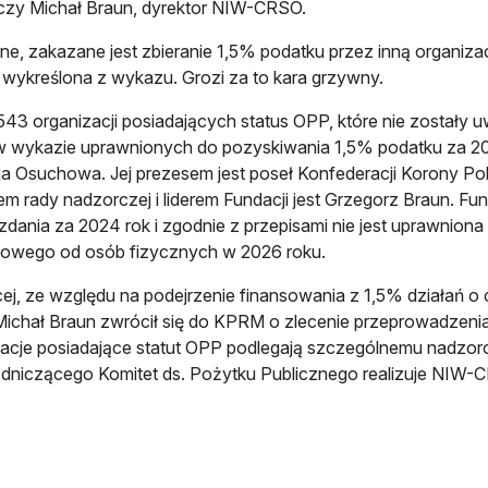
czy Michał Braun, dyrektor NIW-CRSO.
e, zakazane jest zbieranie 1,5% podatku przez inną organizac
 wykreślona z wykazu. Grozi za to kara grzywny.
43 organizacji posiadających status OPP, które nie zostały
wykazie uprawnionych do pozyskiwania 1,5% podatku za 2025 
a Osuchowa. Jej prezesem jest poseł Konfederacji Korony Pols
em rady nadzorczej i liderem Fundacji jest Grzegorz Braun. Fun
dania za 2024 rok i zgodnie z przepisami nie jest uprawnion
owego od osób fizycznych w 2026 roku.
ej, ze względu na podejrzenie finansowania z 1,5% działań o
chał Braun zwrócił się do KPRM o zlecenie przeprowadzenia
acje posiadające statut OPP podlegają szczególnemu nadzoro
niczącego Komitet ds. Pożytku Publicznego realizuje NIW-