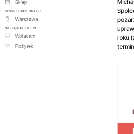
Micha
Sklep
Społe
SERWISY REGIONALNE
Warszawa
pozar
upraw
NARZĘDZIA NGO.PL
Wpłacam
roku (
termi
Pożytek