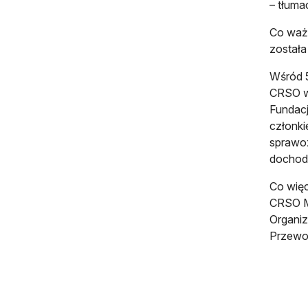
– tłuma
Co ważn
została
Wśród 5
CRSO w 
Fundacj
członki
sprawoz
dochod
Co więc
CRSO Mi
Organiz
Przewod