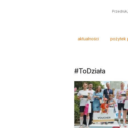
Przedruk,
Tagi
aktualności
pożytek p
#ToDziała