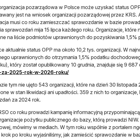
rganizacja pozarządowa w Polsce może uzyskać status OPP p
awany jest na wniosek organizacji pozarządowej przez KRS.
acja musi co roku zamieszczać sprawozdanie w bazie prowa
ia sprawozdań mija 15 lipca każdego roku. Organizacje, które n
e na liście podmiotów uprawnionych do pozyskiwania 1,5% 
e aktualnie status OPP ma około 10,2 tys. organizacji. W na
znego uprawnionych do otrzymania 1,5% podatku dochodoweg
ku), który został opublikowany 10 grudnia, znajduje się 9 687 
otwiera się w nowej karcie
-za-2025-rok-w-2026-roku/
ie tym nie ujęto 543 organizacji, które na dzień 30 listopada 
one w stan likwidacji ani upadłości. 359 z nich to organizacje, 
zdań za 2024 rok.
SO co roku prowadzi kampanię informacyjną przypominającą
rganizacje pożytku publicznego do bazy, którą prowadzi NIW.
towej, mówimy w mediach. W tym roku wspólnie z portalem ngo
 krok po kroku wyjaśniliśmy, jak zamieścić sprawozdanie w ba